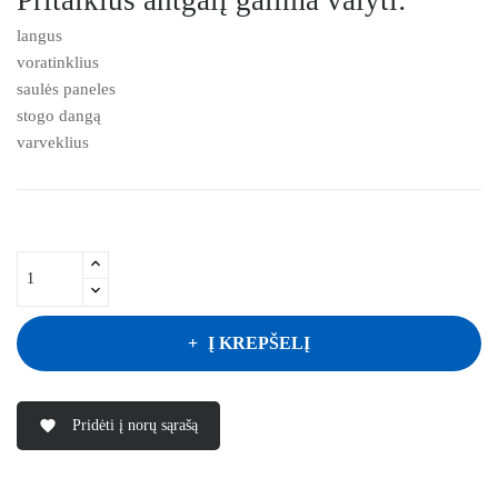
langus
voratinklius
saulės paneles
stogo dangą
varveklius
Į KREPŠELĮ
Pridėti į norų sąrašą
favorite