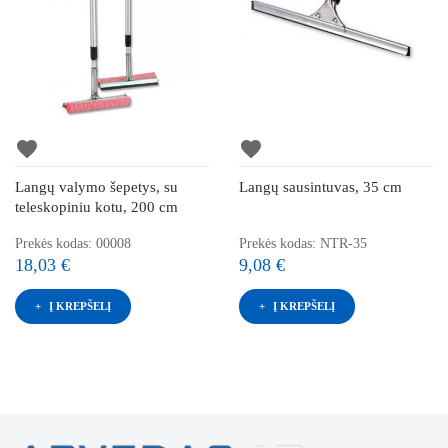
favorite
favorite
Langų valymo šepetys, su
Langų sausintuvas, 35 cm
teleskopiniu kotu, 200 cm
Prekės kodas: 00008
Prekės kodas: NTR-35
18,03 €
9,08 €
Į KREPŠELĮ
Į KREPŠELĮ