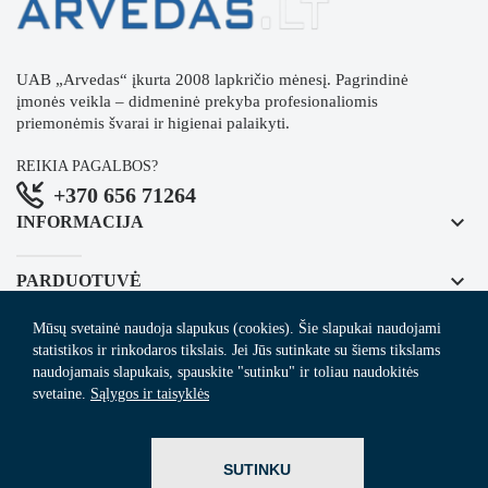
UAB „Arvedas“ įkurta 2008 lapkričio mėnesį. Pagrindinė
įmonės veikla – didmeninė prekyba profesionaliomis
priemonėmis švarai ir higienai palaikyti.
REIKIA PAGALBOS?
+370 656 71264
keyboard_arrow_down
INFORMACIJA
keyboard_arrow_down
PARDUOTUVĖ
Mūsų svetainė naudoja slapukus (cookies). Šie slapukai naudojami
keyboard_arrow_down
REGISTRUOKITĖS NAUJIENLAIŠKIUI
statistikos ir rinkodaros tikslais. Jei Jūs sutinkate su šiems tikslams
naudojamais slapukais, spauskite "sutinku" ir toliau naudokitės
svetaine.
Sąlygos ir taisyklės
© 2024
Arvedas.lt
- švaros prekių el. parduotuvė.
SUTINKU
ITBrolis.lt
Sprendimas