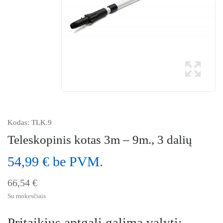
Kodas:
TLK.9
Teleskopinis kotas 3m – 9m., 3 dalių
54,99 € be PVM.
66,54 €
Su mokesčiais
Pritaikius antgalį galima valyti: