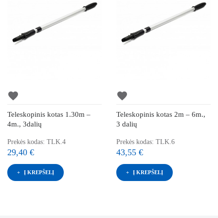
favorite
favorite
Teleskopinis kotas 1.30m –
Teleskopinis kotas 2m – 6m.,
4m., 3dalių
3 dalių
Prekės kodas: TLK.4
Prekės kodas: TLK.6
29,40 €
43,55 €
Į KREPŠELĮ
Į KREPŠELĮ