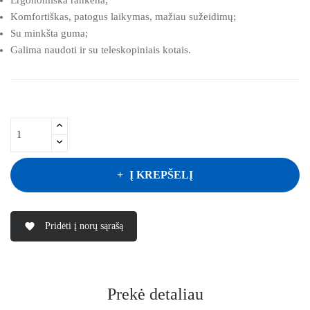
Komfortiškas, patogus laikymas, mažiau sužeidimų;
Su minkšta guma;
Galima naudoti ir su teleskopiniais kotais.
Į KREPŠELĮ
Pridėti į norų sąrašą
favorite
Prekė detaliau