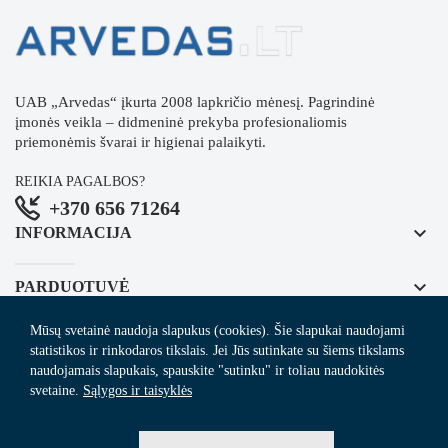
UAB „Arvedas“ įkurta 2008 lapkričio mėnesį. Pagrindinė
įmonės veikla – didmeninė prekyba profesionaliomis
priemonėmis švarai ir higienai palaikyti.
REIKIA PAGALBOS?
+370 656 71264
keyboard_arrow_down
INFORMACIJA
keyboard_arrow_down
PARDUOTUVĖ
Mūsų svetainė naudoja slapukus (cookies). Šie slapukai naudojami
keyboard_arrow_down
REGISTRUOKITĖS NAUJIENLAIŠKIUI
statistikos ir rinkodaros tikslais. Jei Jūs sutinkate su šiems tikslams
naudojamais slapukais, spauskite "sutinku" ir toliau naudokitės
svetaine.
Sąlygos ir taisyklės