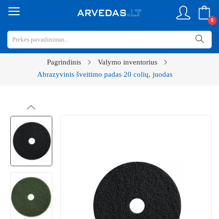
0
Pagrindinis
Valymo inventorius
Abrazyvinis šveitimo padas 20 colių, juodas