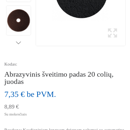
Kodas:
Abrazyvinis šveitimo padas 20 colių,
juodas
7,35 € be PVM.
8,89 €
Su mokesčiais
Raudona: Kasdieniniam lengvam drėgnam valymui su automatine