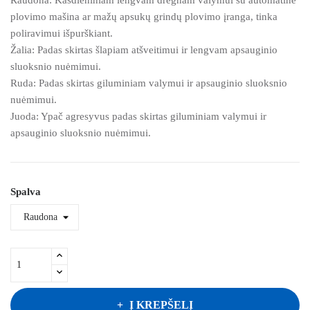
plovimo mašina ar mažų apsukų grindų plovimo įranga, tinka
poliravimui išpurškiant.
Žalia: Padas skirtas šlapiam atšveitimui ir lengvam apsauginio
sluoksnio nuėmimui.
Ruda: Padas skirtas giluminiam valymui ir apsauginio sluoksnio
nuėmimui.
Juoda: Ypač agresyvus padas skirtas giluminiam valymui ir
apsauginio sluoksnio nuėmimui.
Spalva
Į KREPŠELĮ