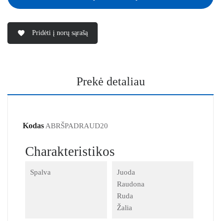
Pridėti į norų sąrašą
favorite
Prekė detaliau
Kodas
ABRŠPADRAUD20
Charakteristikos
Spalva
Juoda
Raudona
Ruda
Žalia