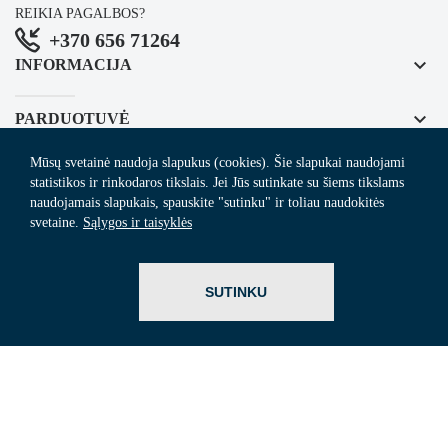
REIKIA PAGALBOS?
+370 656 71264
keyboard_arrow_down
INFORMACIJA
keyboard_arrow_down
PARDUOTUVĖ
Mūsų svetainė naudoja slapukus (cookies). Šie slapukai naudojami
keyboard_arrow_down
REGISTRUOKITĖS NAUJIENLAIŠKIUI
statistikos ir rinkodaros tikslais. Jei Jūs sutinkate su šiems tikslams
naudojamais slapukais, spauskite "sutinku" ir toliau naudokitės
svetaine.
Sąlygos ir taisyklės
© 2024
Arvedas.lt
- švaros prekių el. parduotuvė.
SUTINKU
ITBrolis.lt
Sprendimas