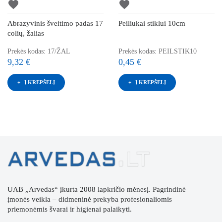
favorite
favorite
Abrazyvinis šveitimo padas 17
Peiliukai stiklui 10cm
colių, žalias
Prekės kodas: 17/ŽAL
Prekės kodas: PEILSTIK10
9,32 €
0,45 €
Į KREPŠELĮ
Į KREPŠELĮ
UAB „Arvedas“ įkurta 2008 lapkričio mėnesį. Pagrindinė
įmonės veikla – didmeninė prekyba profesionaliomis
priemonėmis švarai ir higienai palaikyti.