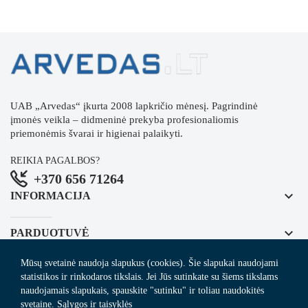
UAB „Arvedas“ įkurta 2008 lapkričio mėnesį. Pagrindinė
įmonės veikla – didmeninė prekyba profesionaliomis
priemonėmis švarai ir higienai palaikyti.
REIKIA PAGALBOS?
+370 656 71264
keyboard_arrow_down
INFORMACIJA
keyboard_arrow_down
PARDUOTUVĖ
Mūsų svetainė naudoja slapukus (cookies). Šie slapukai naudojami
keyboard_arrow_down
REGISTRUOKITĖS NAUJIENLAIŠKIUI
statistikos ir rinkodaros tikslais. Jei Jūs sutinkate su šiems tikslams
naudojamais slapukais, spauskite "sutinku" ir toliau naudokitės
svetaine.
Sąlygos ir taisyklės