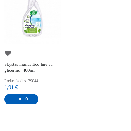
favorite
Skystas muilas Eco line su
glicerinu, 400ml
Prekės kodas: 39044
1,91 €
Į KREPŠELĮ