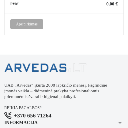
0,00 €
PVM
Apsipirkimas
UAB „Arvedas“ įkurta 2008 lapkričio mėnesį. Pagrindinė
įmonės veikla – didmeninė prekyba profesionaliomis
priemonėmis švarai ir higienai palaikyti.
REIKIA PAGALBOS?
+370 656 71264
keyboard_arrow_down
INFORMACIJA