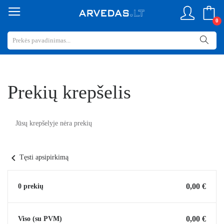
0
Prekių krepšelis
Jūsų krepšelyje nėra prekių
chevron_left
Tęsti apsipirkimą
0,00 €
0 prekių
0,00 €
Viso (su PVM)