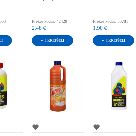
6003
Prekės kodas: 42420
Prekės kodas: 53781
2,48 €
1,90 €
LĮ
Į KREPŠELĮ
Į KREPŠELĮ
favorite
favorite