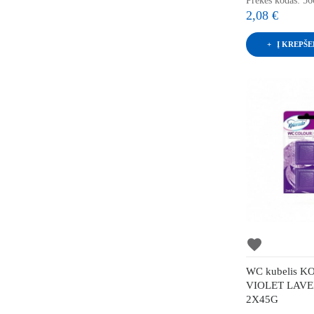
Prekės kodas: 5
2,08 €
Į KREPŠE
favorite
WC kubelis 
VIOLET LAV
2X45G