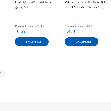
ių
HI-LABS WC valiklis -
WC kubelis KOLORADO
gelis, 5 L
FOREST GREEN, 2x45g
Prekės kodas: 54030
Prekės kodas: 04405
10,65 €
1,42 €
Į KREPŠELĮ
Į KREPŠELĮ
