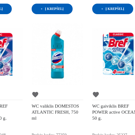
LĮ
Į KREPŠELĮ
Į KREPŠELĮ
favorite
favorite
BREF
WC valiklis DOMESTOS
WC gaiviklis BREF
ATLANTIC FRESH, 750
POWER active OCEA
 g.
ml
50 g.