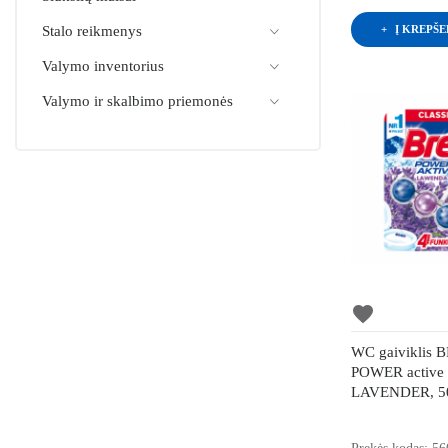
Į KREPŠE
Stalo reikmenys
Valymo inventorius
Valymo ir skalbimo priemonės
favorite
WC gaiviklis 
POWER active
LAVENDER, 50