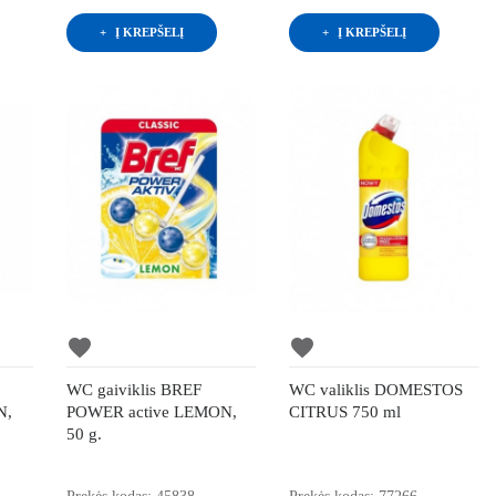
Į KREPŠELĮ
Į KREPŠELĮ
favorite
favorite
WC gaiviklis BREF
WC valiklis DOMESTOS
N,
POWER active LEMON,
CITRUS 750 ml
50 g.