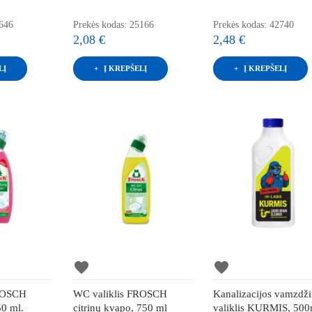
9646
Prekės kodas: 25166
Prekės kodas: 42740
2,08 €
2,48 €
LĮ
Į KREPŠELĮ
Į KREPŠELĮ
favorite
favorite
FROSCH
WC valiklis FROSCH
Kanalizacijos vamzdž
50 ml.
citrinų kvapo, 750 ml
valiklis KURMIS, 500