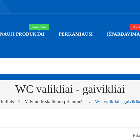
Naujienos
Akci
NAUJI PRODUKTAI
PERKAMIAUSI
IŠPARDAVIMA
WC valikliai - gaivikliai
rindinis
Valymo ir skalbimo priemonės
WC valikliai - gaiviklia
Riki