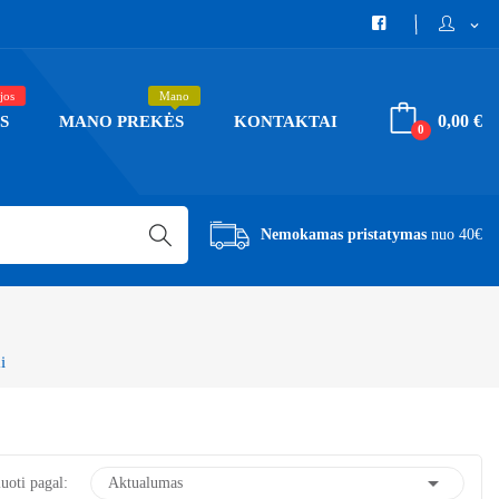
expand_more
jos
Mano
0,00 €
S
MANO PREKĖS
KONTAKTAI
0
Nemokamas pristatymas
nuo 40€
i

uoti pagal:
Aktualumas