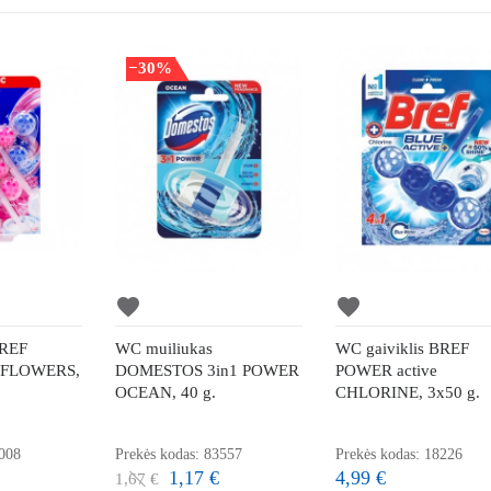
−30%
favorite
favorite
BREF
WC muiliukas
WC gaiviklis BREF
e FLOWERS,
DOMESTOS 3in1 POWER
POWER active
OCEAN, 40 g.
CHLORINE, 3x50 g.
9008
Prekės kodas: 83557
Prekės kodas: 18226
1,17 €
4,99 €
1,67 €