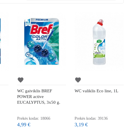
favorite
favorite
WC gaiviklis BREF
WC valiklis Eco line, 1L
POWER active
EUCALYPTUS, 3x50 g.
Prekės kodas: 18066
Prekės kodas: 39136
4,99 €
3,19 €