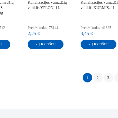
vamzdžių
Kanalizacijos vamzdžių
Kanalizacijos vamzdž
IS
valiklis YPLON, 1L
valiklis KURMIS, 1L
0g
3712
Prekės kodas: 75144
Prekės kodas: 41825
2,25 €
3,45 €
LĮ
Į KREPŠELĮ
Į KREPŠELĮ
1
2
3