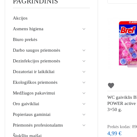
PAGRINDINIS
Akcijos
Asmens higiena
Biuro prekės
Darbo saugos priemonės
Dezinfekcijos priemonės
Dozatoriai ir laikikliai
Ekologiškos priemonės
favorite
Medžiagos pakavimui
WC gaiviklis 
POWER activ
Oro gaivikliai
3×50 g.
Popieriaus gaminiai
Priemonės profesionalams
Prekės kodas: 8
4,99 €
Šiukšlių maišai