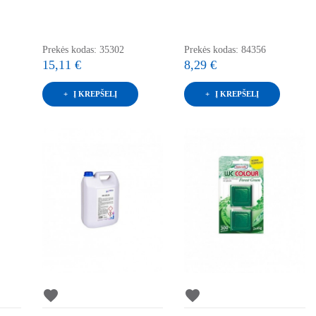
Prekės kodas: 35302
Prekės kodas: 84356
15,11 €
8,29 €
Į KREPŠELĮ
Į KREPŠELĮ
favorite
favorite