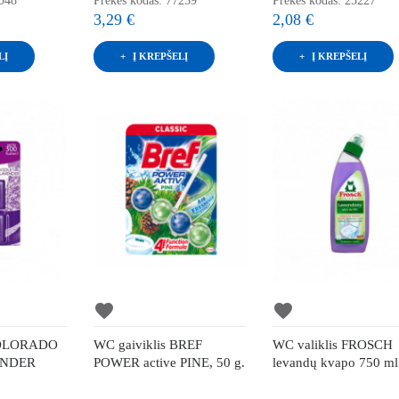
6048
Prekės kodas: 77259
Prekės kodas: 25227
3,29 €
2,08 €
LĮ
Į KREPŠELĮ
Į KREPŠELĮ
favorite
favorite
KOLORADO
WC gaiviklis BREF
WC valiklis FROSCH
ENDER
POWER active PINE, 50 g.
levandų kvapo 750 ml