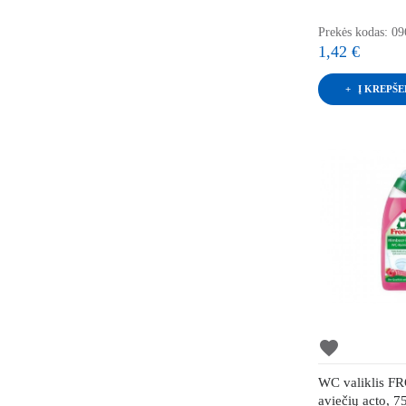
Prekės kodas: 0
1,42 €
Į KREPŠE
favorite
WC valiklis 
aviečių acto, 7