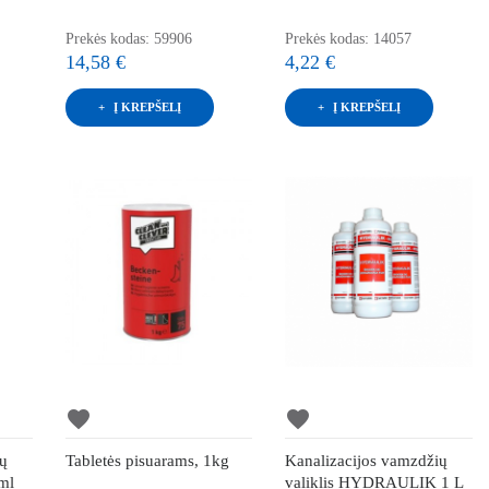
Prekės kodas: 59906
Prekės kodas: 14057
14,58 €
4,22 €
Į KREPŠELĮ
Į KREPŠELĮ
favorite
favorite
ių
Tabletės pisuarams, 1kg
Kanalizacijos vamzdžių
ml
valiklis HYDRAULIK 1 L