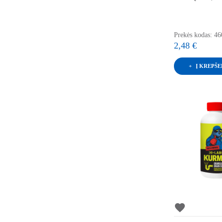
Prekės kodas: 4
2,48 €
Į KREPŠE
favorite