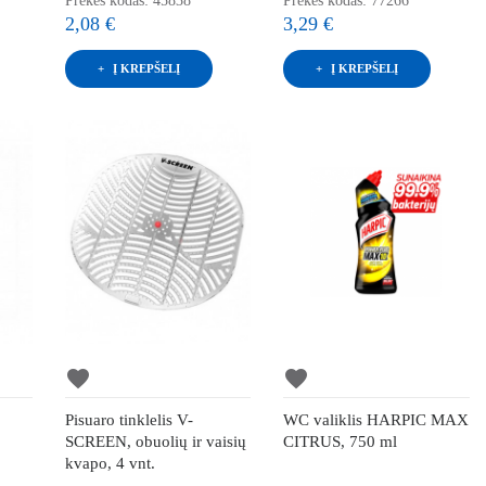
Prekės kodas: 45838
Prekės kodas: 77266
2,08 €
3,29 €
Į KREPŠELĮ
Į KREPŠELĮ
favorite
favorite
Pisuaro tinklelis V-
WC valiklis HARPIC MAX
SCREEN, obuolių ir vaisių
CITRUS, 750 ml
kvapo, 4 vnt.