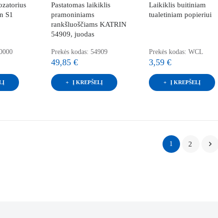
ozatorius
Pastatomas laikiklis
Laikiklis buitiniam
n S1
pramoniniams
tualetiniam popieriui
rankšluoščiams KATRIN
54909, juodas
60000
Prekės kodas: 54909
Prekės kodas: WCL
49,85 €
3,59 €
LĮ
Į KREPŠELĮ
Į KREPŠELĮ

1
2