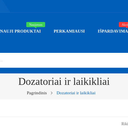
Naujienos
Akci
NAUJI PRODUKTAI
PERKAMIAUSI
IŠPARDAVIMA
Dozatoriai ir laikikliai
Pagrindinis
Dozatoriai ir laikikliai
Riki