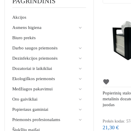
PAGRINDINIS
Akcijos
Asmens higiena
Biuro prekės
Darbo saugos priemonės
Dezinfekcijos priemonės
Dozatoriai ir laikikliai
Ekologiškos priemonės
favorite
Medžiagos pakavimui
Popierinių stalo
metalinis dozat
Oro gaivikliai
juodas
Popieriaus gaminiai
Priemonės profesionalams
Prekės kodas: 57
21,30 €
Šiukšlių maišai