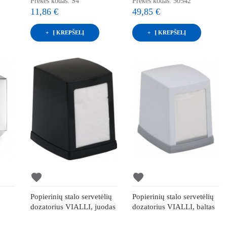
Prekės kodas: S4
Prekės kodas: 50542
11,86 €
49,85 €
Į KREPŠELĮ
Į KREPŠELĮ
favorite
favorite
Popierinių stalo servetėlių
Popierinių stalo servetėlių
dozatorius VIALLI, juodas
dozatorius VIALLI, baltas