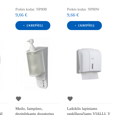
Prekės kodas: NP80B
Prekės kodas: NP80W
9,66 €
9,66 €
Į KREPŠELĮ
Į KREPŠELĮ
favorite
favorite
Muilo, šampūno,
Laikiklis lapiniams
NI
dezinfekanto dozatorius
rankšluosčiams VIALLI, V