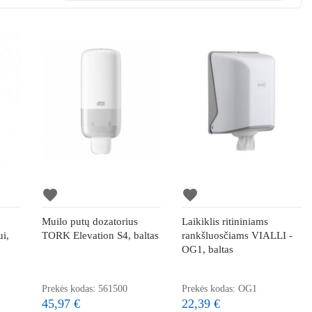
favorite
favorite
Muilo putų dozatorius
Laikiklis ritininiams
ui,
TORK Elevation S4, baltas
rankšluosčiams VIALLI -
OG1, baltas
Prekės kodas: 561500
Prekės kodas: OG1
45,97 €
22,39 €