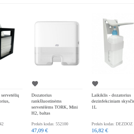
favorite
favorite
 servetėlių
Dozatorius
Laikiklis - dozatorius
orius,
rankšluostinėms
dezinfekciniam skysči
servetėlėms TORK, Mini
1L
H2, baltas
42
Prekės kodas: 552100
Prekės kodas: DEZDOZ
47,09 €
16,82 €