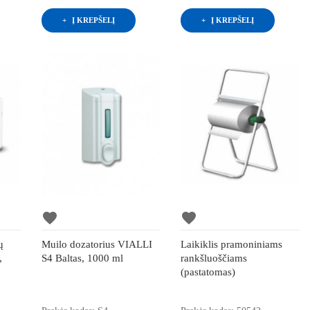
Į KREPŠELĮ
Į KREPŠELĮ
favorite
favorite
ų
Muilo dozatorius VIALLI
Laikiklis pramoniniams
,
S4 Baltas, 1000 ml
rankšluoščiams
(pastatomas)