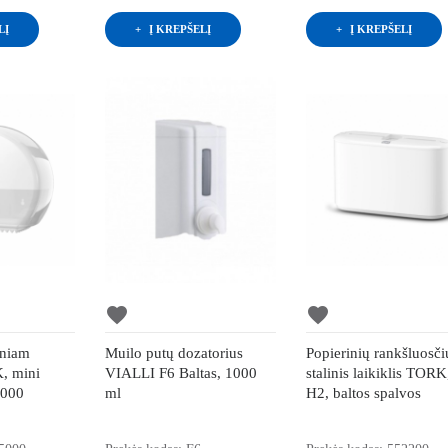
LĮ
Į KREPŠELĮ
Į KREPŠELĮ
favorite
favorite
iniam
Muilo putų dozatorius
Popierinių rankšluosči
, mini
VIALLI F6 Baltas, 1000
stalinis laikiklis TORK
5000
ml
H2, baltos spalvos