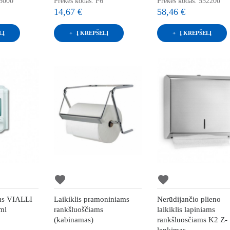
55000
Prekės kodas: F6
Prekės kodas: 552200
14,67 €
58,46 €
LĮ
Į KREPŠELĮ
Į KREPŠELĮ
favorite
favorite
ius VIALLI
Laikiklis pramoniniams
Nerūdijančio plieno
 ml
rankšluoščiams
laikiklis lapiniams
(kabinamas)
rankšluosčiams K2 Z-
lenkimas