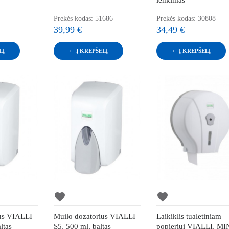
Prekės kodas: 51686
Prekės kodas: 30808
39,99 €
34,49 €
LĮ
Į KREPŠELĮ
Į KREPŠELĮ
favorite
favorite
ius VIALLI
Muilo dozatorius VIALLI
Laikiklis tualetiniam
ltas
S5, 500 ml, baltas
popieriui VIALLI, MI