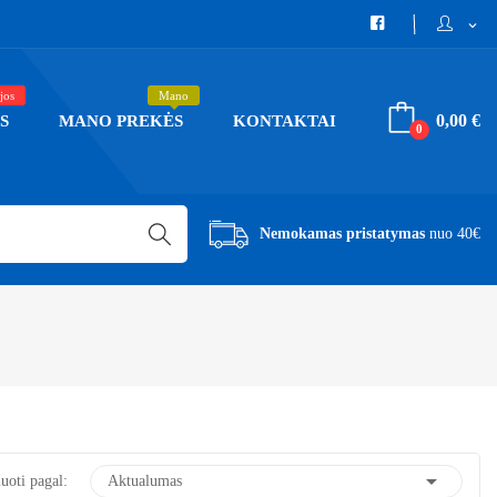
expand_more
jos
Mano
0,00 €
S
MANO PREKĖS
KONTAKTAI
0
Nemokamas pristatymas
nuo 40€

uoti pagal:
Aktualumas