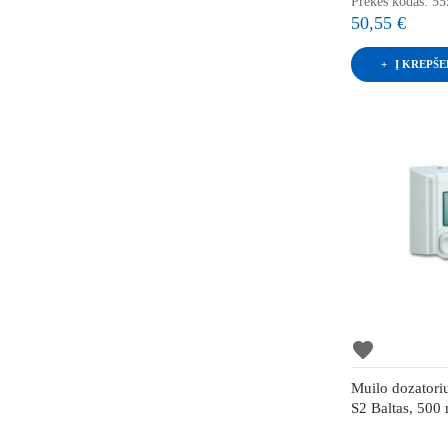
Prekės kodas: 5
50,55 €
Į KREPŠE
favorite
Muilo dozator
S2 Baltas, 500