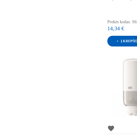
Prekės kodas: S6
14,34 €
Į KREPŠE
favorite