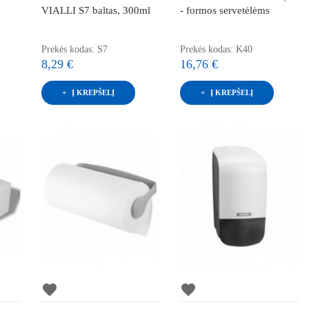
VIALLI S7 baltas, 300ml
- formos servetėlėms
Prekės kodas: S7
Prekės kodas: K40
8,29 €
16,76 €
Į KREPŠELĮ
Į KREPŠELĮ
favorite
favorite