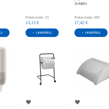
JUMBO
Prekės kodas: S5
Prekės kodas: MJ1
13,13 €
17,42 €
LĮ
Į KREPŠELĮ
Į KREPŠELĮ
favorite
favorite