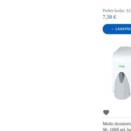
Prekės kodas: S2
7,38 €
Į KREPŠE
favorite
Muilo dozator
S6, 1000 ml, ba