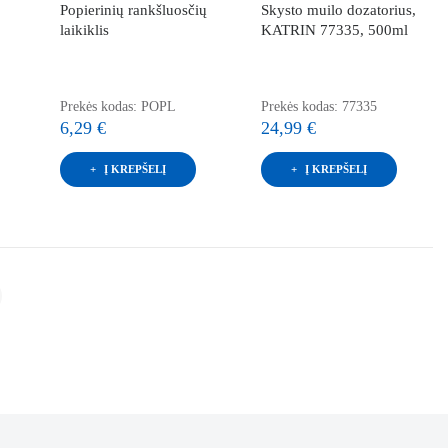
Popierinių rankšluosčių
Skysto muilo dozatorius,
laikiklis
KATRIN 77335, 500ml
Prekės kodas: POPL
Prekės kodas: 77335
6,29 €
24,99 €
Į KREPŠELĮ
Į KREPŠELĮ