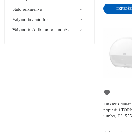
Į KREPŠE
Stalo reikmenys
Valymo inventorius
Valymo ir skalbimo priemonės
favorite
Laikiklis tualet
popieriui TORK
jumbo, T2, 55