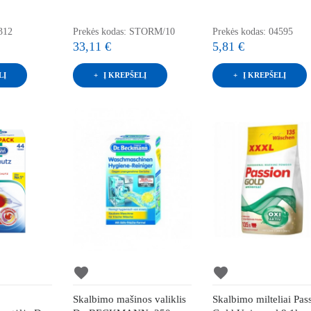
312
Prekės kodas: STORM/10
Prekės kodas: 04595
33,11 €
5,81 €
LĮ
Į KREPŠELĮ
Į KREPŠELĮ
favorite
favorite
Skalbimo mašinos valiklis
Skalbimo milteliai Pas