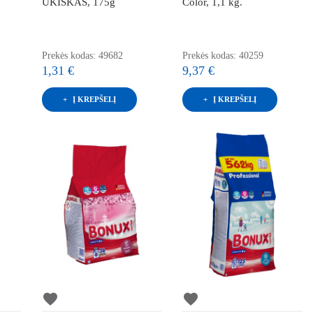
ŪKIŠKAS, 175g
Color, 1,1 kg.
Prekės kodas: 49682
Prekės kodas: 40259
1,31 €
9,37 €
Į KREPŠELĮ
Į KREPŠELĮ
favorite
favorite