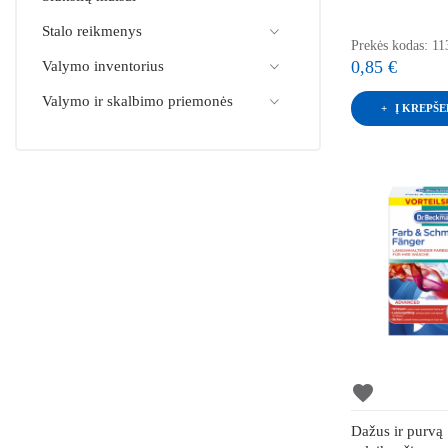
Stalo reikmenys
Prekės kodas: 11
0,85 €
Valymo inventorius
Valymo ir skalbimo priemonės
Į KREPŠE
favorite
Dažus ir purvą