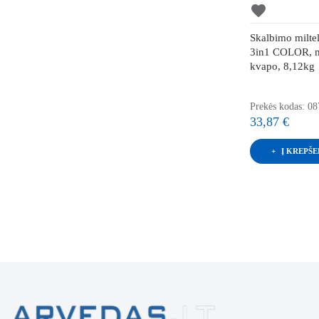
favorite
Skalbimo milt
3in1 COLOR, m
kvapo, 8,12kg
Prekės kodas: 0
33,87 €
Į KREPŠE