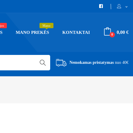
expand_more
jos
Mano
0,00 €
S
MANO PREKĖS
KONTAKTAI
0
Nemokamas pristatymas
nuo 40€