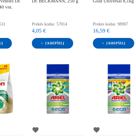
rvetėlės Dr.
Dr. BECKMANN, 250 g
Gold Universal 8,1kg
0 vnt.
511
Prekės kodas: 57014
Prekės kodas: 98907
4,05 €
16,59 €
LĮ
Į KREPŠELĮ
Į KREPŠELĮ
favorite
favorite