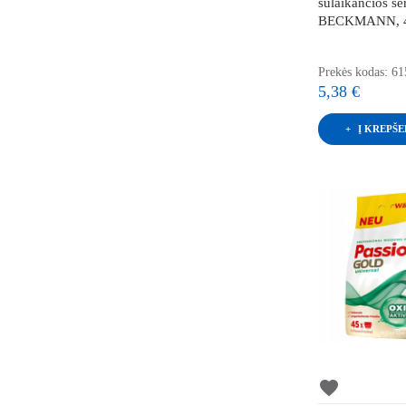
sulaikančios se
BECKMANN, 4
Prekės kodas: 61
5,38 €
Į KREPŠE
favorite