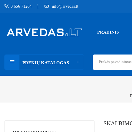
0 656 71264
info@arvedas.lt
PRADINIS
PREKIŲ KATALOGAS
P
SKALBIMO