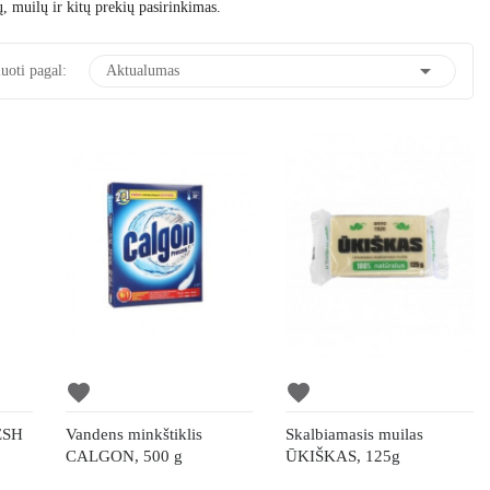
ų, muilų ir kitų prekių pasirinkimas.

uoti pagal:
Aktualumas
favorite
favorite
RESH
Vandens minkštiklis
Skalbiamasis muilas
CALGON, 500 g
ŪKIŠKAS, 125g