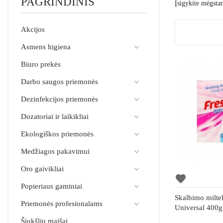
PAGRINDINIS
Įsigykite mėgst
Akcijos
Asmens higiena
Biuro prekės
Darbo saugos priemonės
Dezinfekcijos priemonės
Dozatoriai ir laikikliai
Ekologiškos priemonės
Medžiagos pakavimui
Oro gaivikliai
favorite
Popieriaus gaminiai
Skalbimo miltel
Priemonės profesionalams
Universal 400g
Šiukšlių maišai