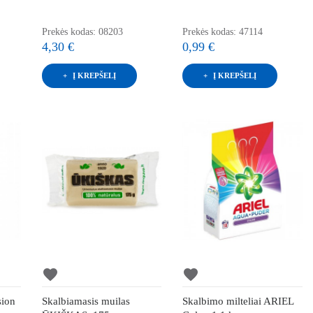
Prekės kodas: 08203
Prekės kodas: 47114
4,30 €
0,99 €
Į KREPŠELĮ
Į KREPŠELĮ
favorite
favorite
sion
Skalbiamasis muilas
Skalbimo milteliai ARIEL