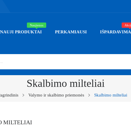
Naujienos
Akci
NAUJI PRODUKTAI
PERKAMIAUSI
IŠPARDAVIMA
Skalbimo milteliai
agrindinis
Valymo ir skalbimo priemonės
Skalbimo milteliai
 MILTELIAI