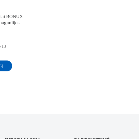
eliai BONUX
agnolijos
8713
LĮ