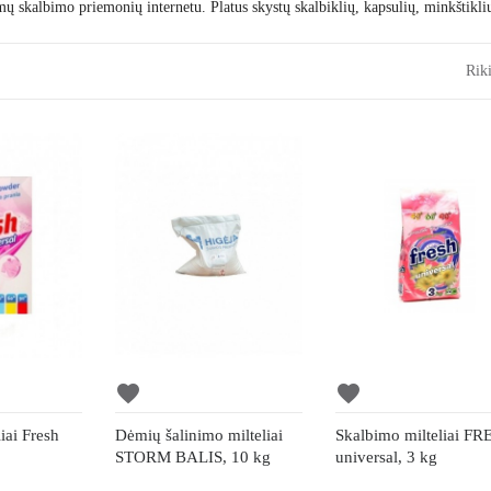
amų
skalbimo
priemonių internetu. Platus skystų skalbiklių, kapsulių, minkštikli
Riki
favorite
favorite
iai Fresh
Dėmių šalinimo milteliai
Skalbimo milteliai F
STORM BALIS, 10 kg
universal, 3 kg