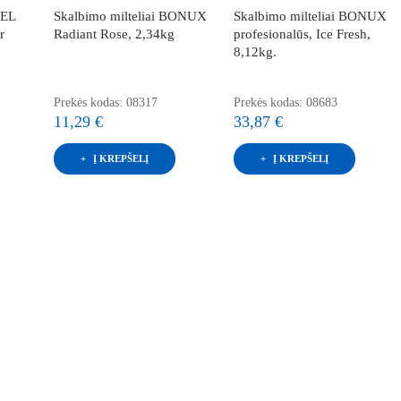
IEL
Skalbimo milteliai BONUX
Skalbimo milteliai BONUX
r
Radiant Rose, 2,34kg
profesionalūs, Ice Fresh,
8,12kg.
Prekės kodas: 08317
Prekės kodas: 08683
11,29 €
33,87 €
Į KREPŠELĮ
Į KREPŠELĮ