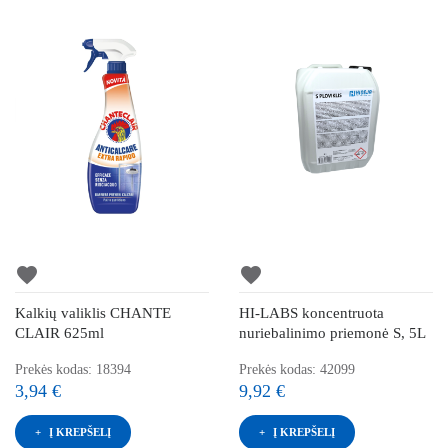
favorite
favorite
Kalkių valiklis CHANTE
HI-LABS koncentruota
CLAIR 625ml
nuriebalinimo priemonė S, 5L
Prekės kodas: 18394
Prekės kodas: 42099
3,94 €
9,92 €
Į KREPŠELĮ
Į KREPŠELĮ