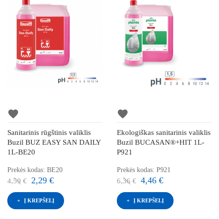
favorite
favorite
Sanitarinis rūgštinis valiklis
Ekologiškas sanitarinis valiklis
Buzil BUZ EASY SAN DAILY
Buzil BUCASAN®+HIT 1L-
1L-BE20
P921
Prekės kodas: BE20
Prekės kodas: P921
2,29 €
4,46 €
4,59 €
6,36 €
Į KREPŠELĮ
Į KREPŠELĮ