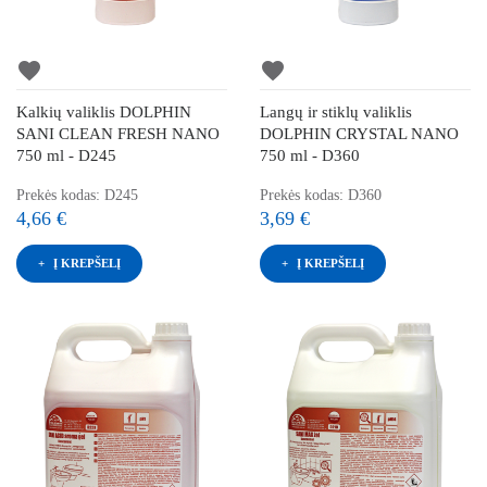
favorite
favorite
Kalkių valiklis DOLPHIN
Langų ir stiklų valiklis
SANI CLEAN FRESH NANO
DOLPHIN CRYSTAL NANO
750 ml - D245
750 ml - D360
Prekės kodas: D245
Prekės kodas: D360
4,66 €
3,69 €
Į KREPŠELĮ
Į KREPŠELĮ