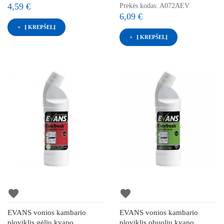
4,59 €
Prekės kodas: A072AEV
6,09 €
Į KREPŠELĮ
Į KREPŠELĮ
favorite
favorite
EVANS vonios kambario
EVANS vonios kambario
ploviklis gėlių kvapo
ploviklis obuolių kvapo