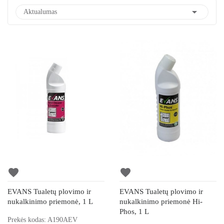

Aktualumas
favorite
favorite
EVANS Tualetų plovimo ir
EVANS Tualetų plovimo ir
nukalkinimo priemonė, 1 L
nukalkinimo priemonė Hi-
Phos, 1 L
Prekės kodas: A190AEV