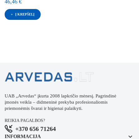
46,46 €
Į KREPŠELĮ
UAB „Arvedas“ įkurta 2008 lapkričio mėnesį. Pagrindinė
įmonės veikla – didmeninė prekyba profesionaliomis
priemonėmis švarai ir higienai palaikyti.
REIKIA PAGALBOS?
+370 656 71264
keyboard_arrow_down
INFORMACIJA