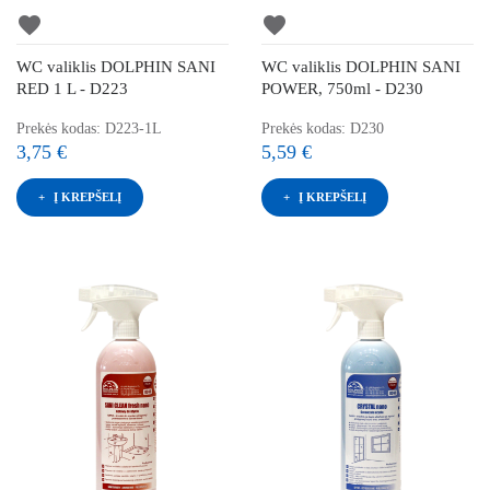
favorite
favorite
WC valiklis DOLPHIN SANI
WC valiklis DOLPHIN SANI
RED 1 L - D223
POWER, 750ml - D230
Prekės kodas: D223-1L
Prekės kodas: D230
3,75 €
5,59 €
Į KREPŠELĮ
Į KREPŠELĮ