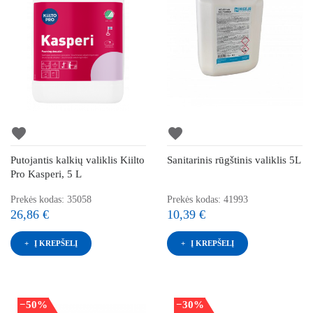
favorite
favorite
Putojantis kalkių valiklis Kiilto
Sanitarinis rūgštinis valiklis 5L
Pro Kasperi, 5 L
Prekės kodas: 35058
Prekės kodas: 41993
26,86 €
10,39 €
Į KREPŠELĮ
Į KREPŠELĮ
−50%
−30%