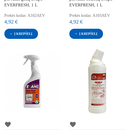
EVERFRESH, 1 L
EVERFRESH, 1 L
Prekės kodas: A102AEV
Prekės kodas: A103AEV
4,92 €
4,92 €
Į KREPŠELĮ
Į KREPŠELĮ
favorite
favorite