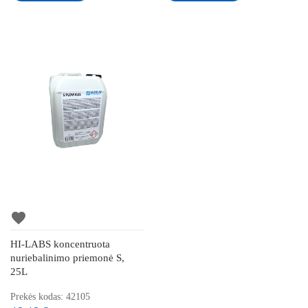
favorite
HI-LABS koncentruota
nuriebalinimo priemonė S,
25L
Prekės kodas: 42105