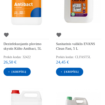
favorite
favorite
Dezinfekuojantis plovimo
Sanitarinis valiklis EVANS
skystis Kiilto Antibact, 5L
Clean Fast, 5 L
Prekės kodas: 32422
Prekės kodas: CLFAST5L
26,50 €
24,45 €
Į KREPŠELĮ
Į KREPŠELĮ