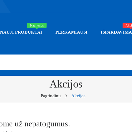
Naujienos
Akci
NAUJI PRODUKTAI
PERKAMIAUSI
IŠPARDAVIMA
Akcijos
Pagrindinis
Akcijos
šome už nepatogumus.