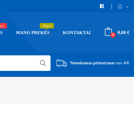
expand_more
jos
Mano
0,00 €
S
MANO PREKĖS
KONTAKTAI
0
Nemokamas pristatymas
nuo 40€