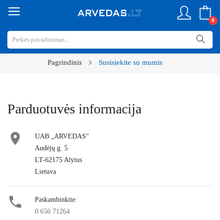
0
Pagrindinis
Susisiekite su mumis
Parduotuvės informacija

UAB „ARVEDAS“
Audėjų g. 5
LT-62175 Alytus
Lietuva

Paskambinkite:
0 656 71264