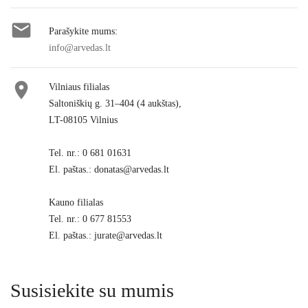

Parašykite mums:
info@arvedas.lt

Vilniaus filialas
Saltoniškių g. 31–404 (4 aukštas),
LT-08105 Vilnius
Tel. nr.: 0 681 01631
El. paštas.: donatas@arvedas.lt
Kauno filialas
Tel. nr.: 0 677 81553
El. paštas.: jurate@arvedas.lt
Susisiekite su mumis