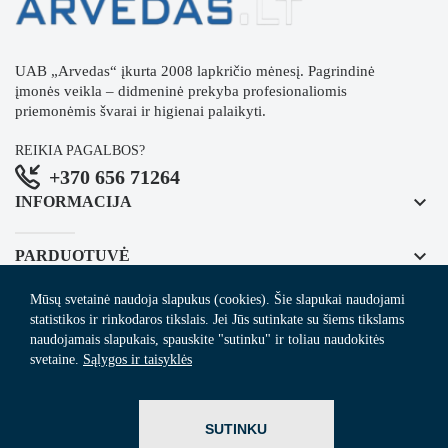
UAB „Arvedas“ įkurta 2008 lapkričio mėnesį. Pagrindinė
įmonės veikla – didmeninė prekyba profesionaliomis
priemonėmis švarai ir higienai palaikyti.
REIKIA PAGALBOS?
+370 656 71264
keyboard_arrow_down
INFORMACIJA
keyboard_arrow_down
PARDUOTUVĖ
Mūsų svetainė naudoja slapukus (cookies). Šie slapukai naudojami
keyboard_arrow_down
REGISTRUOKITĖS NAUJIENLAIŠKIUI
statistikos ir rinkodaros tikslais. Jei Jūs sutinkate su šiems tikslams
naudojamais slapukais, spauskite "sutinku" ir toliau naudokitės
svetaine.
Sąlygos ir taisyklės
© 2024
Arvedas.lt
- švaros prekių el. parduotuvė.
SUTINKU
ITBrolis.lt
Sprendimas