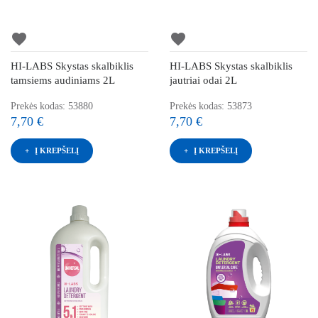
favorite
favorite
HI-LABS Skystas skalbiklis
HI-LABS Skystas skalbiklis
tamsiems audiniams 2L
jautriai odai 2L
Prekės kodas: 53880
Prekės kodas: 53873
7,70 €
7,70 €
Į KREPŠELĮ
Į KREPŠELĮ