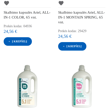
favorite
favorite
Skalbimo kapsulės Ariel, ALL-
Skalbimo kapsulės Ariel, ALL-
IN-1 COLOR, 65 vnt.
IN-1 MONTAIN SPRING, 65
vnt.
Prekės kodas: 04936
24,56 €
Prekės kodas: 29429
24,56 €
Į KREPŠELĮ
Į KREPŠELĮ