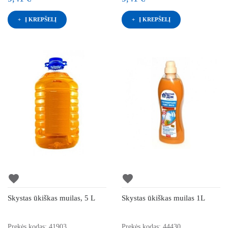
Į KREPŠELĮ
Į KREPŠELĮ
favorite
favorite
Skystas ūkiškas muilas, 5 L
Skystas ūkiškas muilas 1L
Prekės kodas: 41903
Prekės kodas: 44430