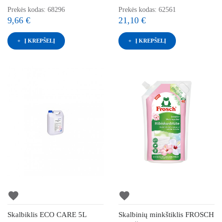
Prekės kodas: 68296
Prekės kodas: 62561
9,66 €
21,10 €
Į KREPŠELĮ
Į KREPŠELĮ
favorite
favorite
Skalbiklis ECO CARE 5L
Skalbinių minkštiklis FROSCH