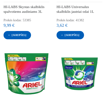
HI-LABS Skystas skalbiklis
HI-LABS Universalus
spalvotiems audiniams 3L
skalbiklis jautriai odai 1L
Prekės kodas: 53385
Prekės kodas: 41382
9,99 €
3,62 €
Į KREPŠELĮ
Į KREPŠELĮ