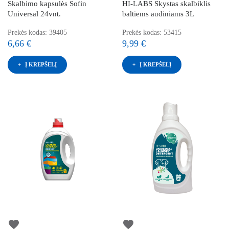
Skalbimo kapsulės Sofin
HI-LABS Skystas skalbiklis
Universal 24vnt.
baltiems audiniams 3L
Prekės kodas: 39405
Prekės kodas: 53415
6,66 €
9,99 €
Į KREPŠELĮ
Į KREPŠELĮ
favorite
favorite