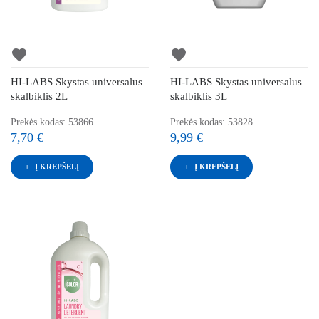
favorite
favorite
HI-LABS Skystas universalus
HI-LABS Skystas universalus
skalbiklis 2L
skalbiklis 3L
Prekės kodas: 53866
Prekės kodas: 53828
7,70 €
9,99 €
Į KREPŠELĮ
Į KREPŠELĮ