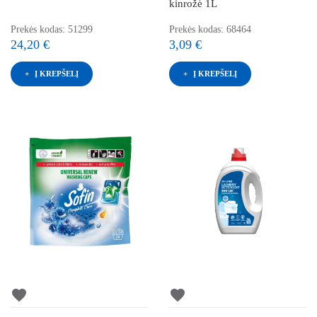
kinrožė 1L
Prekės kodas: 51299
Prekės kodas: 68464
24,20 €
3,09 €
Į KREPŠELĮ
Į KREPŠELĮ
favorite
favorite