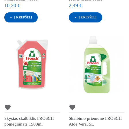
10,20 €
2,49 €
Į KREPŠELĮ
Į KREPŠELĮ
favorite
favorite
Skystas skalbiklis FROSCH
Skalbimo priemonė FROSCH
pomegranate 1500ml
Aloe Vera, 5L