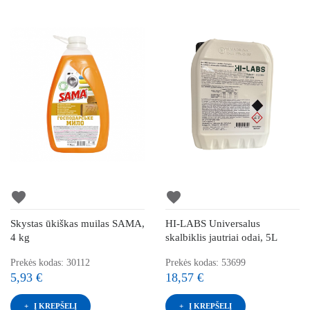
favorite
favorite
Skystas ūkiškas muilas SAMA,
HI-LABS Universalus
4 kg
skalbiklis jautriai odai, 5L
Prekės kodas: 30112
Prekės kodas: 53699
5,93 €
18,57 €
Į KREPŠELĮ
Į KREPŠELĮ