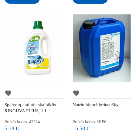
favorite
favorite
Spalvotų audinių skalbiklis
Natrio hipochloritas 6kg
RINGUVA PLIUS, 1 L
Prekės kodas: 47534
Prekės kodas: HIP6
5,38 €
15,58 €