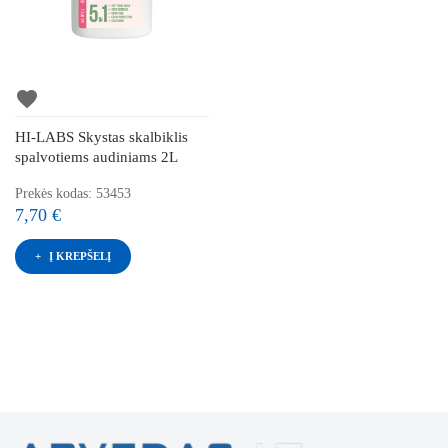
favorite
HI-LABS Skystas skalbiklis
spalvotiems audiniams 2L
Prekės kodas: 53453
7,70 €
Į KREPŠELĮ