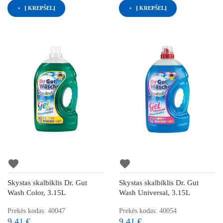
Į KREPŠELĮ
Į KREPŠELĮ
favorite
favorite
Skystas skalbiklis Dr. Gut
Skystas skalbiklis Dr. Gut
Wash Color, 3.15L
Wash Universal, 3.15L
Prekės kodas: 40047
Prekės kodas: 40054
9,41 €
9,41 €