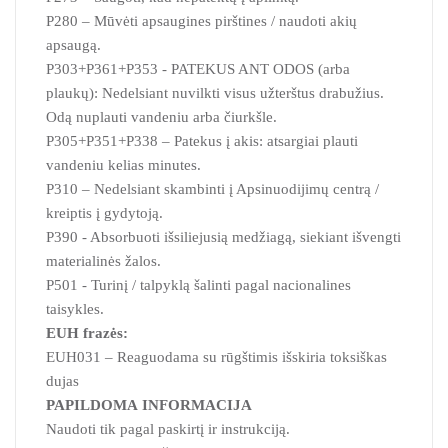
P280 – Mūvėti apsaugines pirštines / naudoti akių
apsaugą.
P303+P361+P353 - PATEKUS ANT ODOS (arba
plaukų): Nedelsiant nuvilkti visus užterštus drabužius.
Odą nuplauti vandeniu arba čiurkšle.
P305+P351+P338 – Patekus į akis: atsargiai plauti
vandeniu kelias minutes.
P310 – Nedelsiant skambinti į Apsinuodijimų centrą /
kreiptis į gydytoją.
P390 - Absorbuoti išsiliejusią medžiagą, siekiant išvengti
materialinės žalos.
P501 - Turinį / talpyklą šalinti pagal nacionalines
taisykles.
EUH frazės:
EUH031 – Reaguodama su rūgštimis išskiria toksiškas
dujas
PAPILDOMA INFORMACIJA
Naudoti tik pagal paskirtį ir instrukciją.