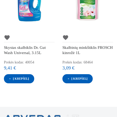
favorite
favorite
Skystas skalbiklis Dr. Gut
Skalbinių minkštiklis FROSCH
Wash Universal, 3.15L
kinrožė 1L
Prekės kodas: 40054
Prekės kodas: 68464
9,41 €
3,09 €
Į KREPŠELĮ
Į KREPŠELĮ