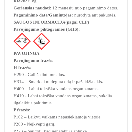
Kiekis:
6 kg
Geriausias naudoti:
12 mėnesių nuo pagaminimo datos.
Pagaminimo data/Gamintojas:
nurodyta ant pakuotės.
SAUGOS INFORMACIJA
(pagal CLP)
Pavojingumo piktogramos (GHS):
PAVOJINGA
Pavojingumo frazės:
H frazės:
H290
-
Gali ėsdinti metalus.
H314 – Smarkiai nudegina odą ir pažeidžia akis.
H400 – Labai toksiška vandens organizmams.
H410 - Labai toksiška vandens organizmams, sukelia
ilgalaikius pakitimus.
P frazės:
P102 – Laikyti vaikams nepasiekiamoje vietoje.
P260 - Neįkvėpti garų.
P273 – Saugoti, kad nepatektų į aplinką.