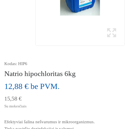
Kodas:
HIP6
Natrio hipochloritas 6kg
12,88 € be PVM.
15,58 €
Su mokesčiais
Efektyviai šalina nešvarumus ir mikroorganizmus.
Tinka paviršių dezinfekcijai ir valymui.