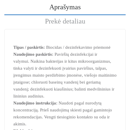
Aprašymas
Prekė detaliau
Tipas / paskirtis:
Biocidas / dezinfekavimo priemonė
Naudojimo paskirtis:
Paviršių dezinfekcijai ir
valymui. Naikina bakterijas ir kitus mikroorganizmus,
tinka valyti ir dezinfekuoti įvairius paviršius, talpas,
įrengimus maisto perdirbimo įmonėse, viešojo maitinimo
įstaigose; chloruoti baseinų vandenį bei geriamą
vandenį; dezinfekuoti kiaušinius; balinti medvilninius ir
lininius audinius.
Naudojimo instrukcija:
Naudoti pagal nurodytą
koncentraciją. Prieš naudojimą skiesti pagal gamintojo
rekomendacijas. Vengti tiesioginio kontakto su oda ir
akimis.