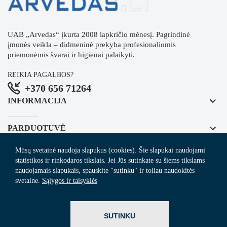
UAB „Arvedas“ įkurta 2008 lapkričio mėnesį. Pagrindinė
įmonės veikla – didmeninė prekyba profesionaliomis
priemonėmis švarai ir higienai palaikyti.
REIKIA PAGALBOS?
+370 656 71264
keyboard_arrow_down
INFORMACIJA
keyboard_arrow_down
PARDUOTUVĖ
Mūsų svetainė naudoja slapukus (cookies). Šie slapukai naudojami
keyboard_arrow_down
REGISTRUOKITĖS NAUJIENLAIŠKIUI
statistikos ir rinkodaros tikslais. Jei Jūs sutinkate su šiems tikslams
naudojamais slapukais, spauskite "sutinku" ir toliau naudokitės
svetaine.
Sąlygos ir taisyklės
© 2024
Arvedas.lt
- švaros prekių el. parduotuvė.
SUTINKU
ITBrolis.lt
Sprendimas