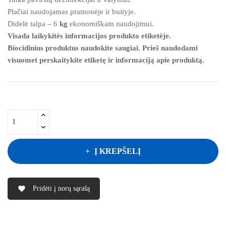
Plačiai naudojamas pramonėje ir buityje.
Didelė talpa – 6
kg
ekonomiškam naudojimui.
Visada laikykitės informacijos produkto etiketėje.
Biocidinius produktus naudokite saugiai. Prieš naudodami
visuomet perskaitykite etiketę ir informaciją apie produktą.
Į KREPŠELĮ
Pridėti į norų sąrašą
favorite