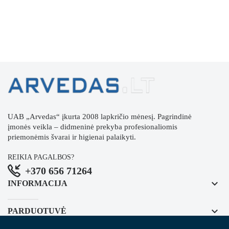
UAB „Arvedas“ įkurta 2008 lapkričio mėnesį. Pagrindinė
įmonės veikla – didmeninė prekyba profesionaliomis
priemonėmis švarai ir higienai palaikyti.
REIKIA PAGALBOS?
+370 656 71264
keyboard_arrow_down
INFORMACIJA
keyboard_arrow_down
PARDUOTUVĖ