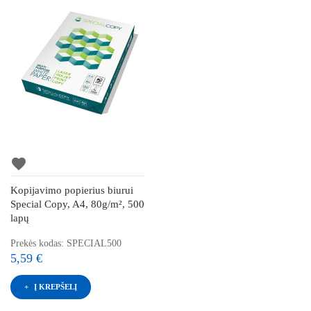
favorite
Kopijavimo popierius biurui
Special Copy, A4, 80g/m², 500
lapų
Prekės kodas: SPECIAL500
5,59 €
Į KREPŠELĮ