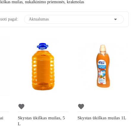
s ūkiškas muilas, nukalkinimo priemonės, krakmolas

uoti pagal:
Aktualumas
favorite
favorite
ai
Skystas ūkiškas muilas, 5
Skystas ūkiškas muilas 1L
g
L