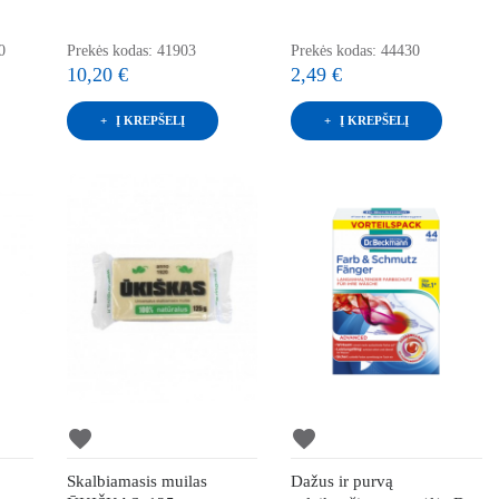
0
Prekės kodas: 41903
Prekės kodas: 44430
10,20 €
2,49 €
Į KREPŠELĮ
Į KREPŠELĮ
favorite
favorite
Skalbiamasis muilas
Dažus ir purvą