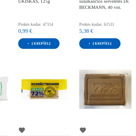
ŪKIŠKAS, 125g
sulaikančios servetėlės Dr.
BECKMANN, 40 vnt.
Prekės kodas: 47114
Prekės kodas: 61511
0,99 €
5,38 €
Į KREPŠELĮ
Į KREPŠELĮ
favorite
favorite