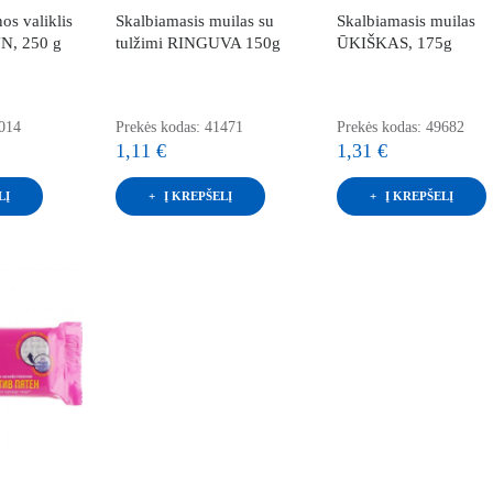
os valiklis
Skalbiamasis muilas su
Skalbiamasis muilas
, 250 g
tulžimi RINGUVA 150g
ŪKIŠKAS, 175g
7014
Prekės kodas: 41471
Prekės kodas: 49682
1,11 €
1,31 €
LĮ
Į KREPŠELĮ
Į KREPŠELĮ