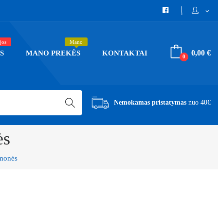
expand_more
jos
Mano
0,00 €
S
MANO PREKĖS
KONTAKTAI
0
Nemokamas pristatymas
nuo 40€
ės
emonės