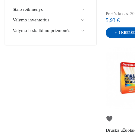
Stalo reikmenys
Prekės kodas: 30
5,93 €
Valymo inventorius
Valymo ir skalbimo priemonės
Į KREPŠE
favorite
Druska užuola