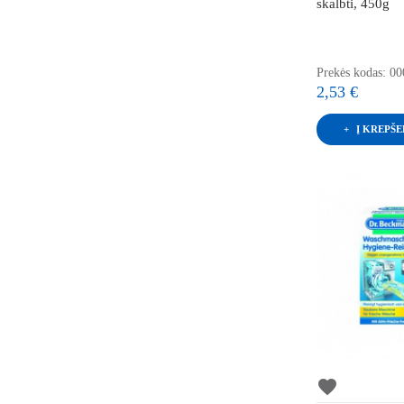
skalbti, 450g
Prekės kodas: 0
2,53 €
Į KREPŠE
favorite