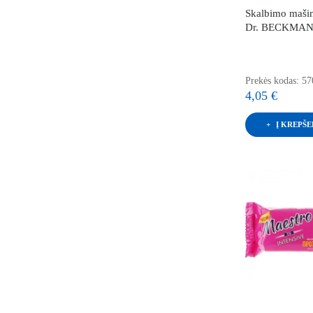
Skalbimo mašin
Dr. BECKMANN
Prekės kodas: 5
4,05 €
Į KREPŠE