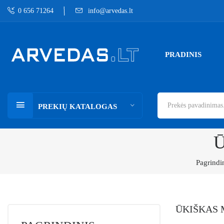
0 656 71264
info@arvedas.lt
PRADINIS
PREKIŲ KATALOGAS
Ū
Pagrindi
ŪKIŠKAS 