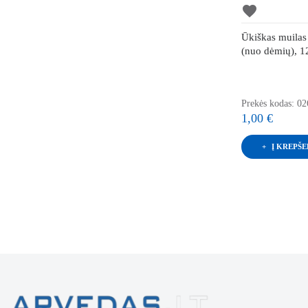
favorite
Ūkiškas muilas
(nuo dėmių), 1
Prekės kodas: 0
1,00 €
Į KREPŠE