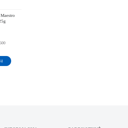
 Maestro
25g
2600
LĮ