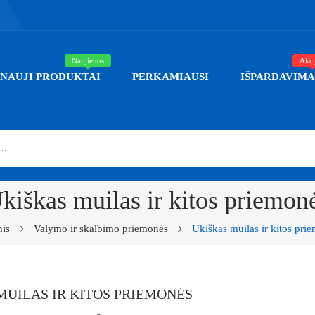
Naujienos
Akci
NAUJI PRODUKTAI
PERKAMIAUSI
IŠPARDAVIMA
kiškas muilas ir kitos priemon
nis
Valymo ir skalbimo priemonės
Ūkiškas muilas ir kitos pri
MUILAS IR KITOS PRIEMONĖS