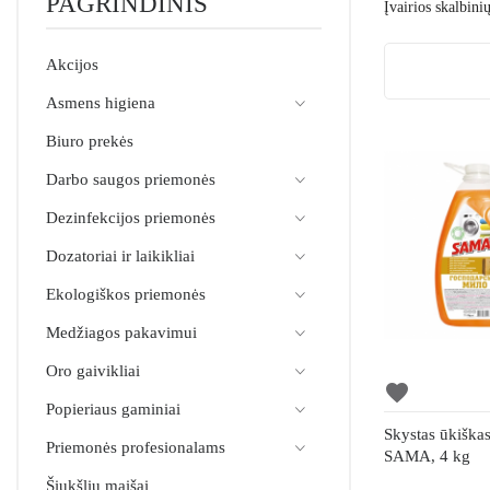
PAGRINDINIS
Įvairios skalbin
Akcijos
Asmens higiena
Biuro prekės
Darbo saugos priemonės
Dezinfekcijos priemonės
Dozatoriai ir laikikliai
Ekologiškos priemonės
Medžiagos pakavimui
Oro gaivikliai
favorite
Popieriaus gaminiai
Skystas ūkiška
Priemonės profesionalams
SAMA, 4 kg
Šiukšlių maišai