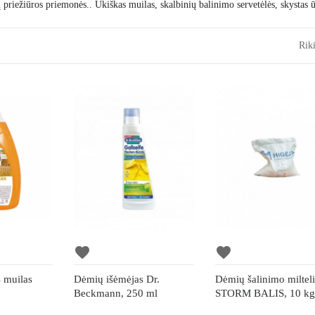
ių priežiūros priemonės.. Ūkiškas muilas, skalbinių balinimo servetėlės, skysta
Riki
favorite
favorite
s muilas
Dėmių išėmėjas Dr.
Dėmių šalinimo milteli
Beckmann, 250 ml
STORM BALIS, 10 k