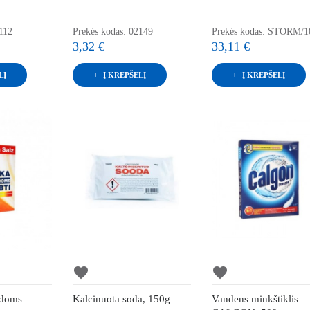
112
Prekės kodas: 02149
Prekės kodas: STORM/1
3,32 €
33,11 €
LĮ
Į KREPŠELĮ
Į KREPŠELĮ
favorite
favorite
idoms
Kalcinuota soda, 150g
Vandens minkštiklis