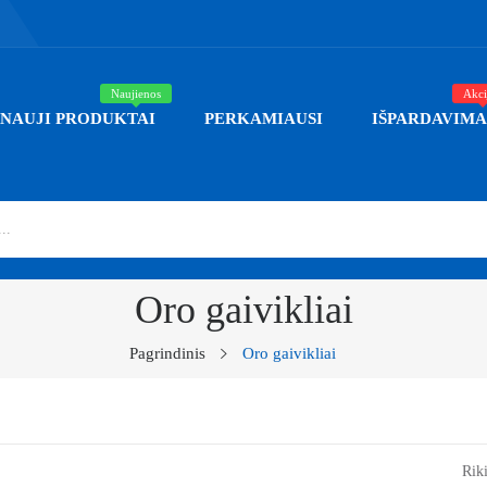
Naujienos
Akci
NAUJI PRODUKTAI
PERKAMIAUSI
IŠPARDAVIMA
Oro gaivikliai
Pagrindinis
Oro gaivikliai
Riki