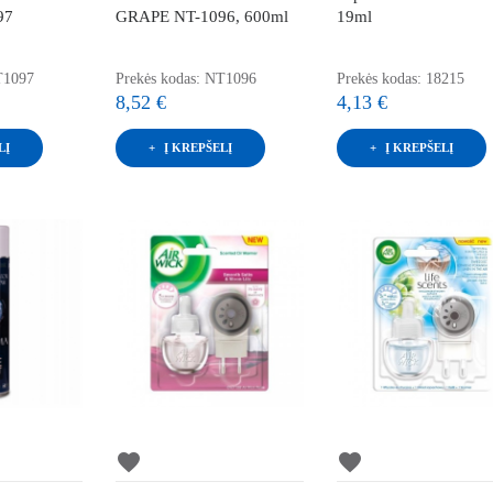
97
GRAPE NT-1096, 600ml
19ml
T1097
Prekės kodas: NT1096
Prekės kodas: 18215
8,52 €
4,13 €
LĮ
Į KREPŠELĮ
Į KREPŠELĮ
favorite
favorite