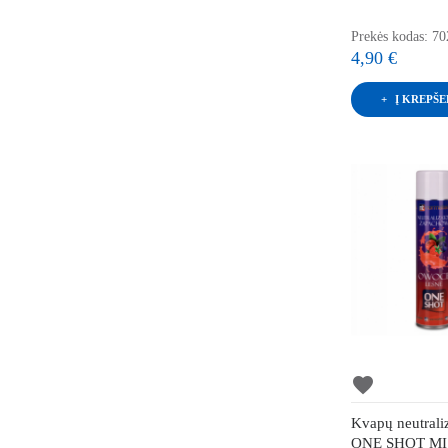
Prekės kodas: 7
4,90 €
Į KREPŠE
favorite
Kvapų neutraliz
ONE SHOT M