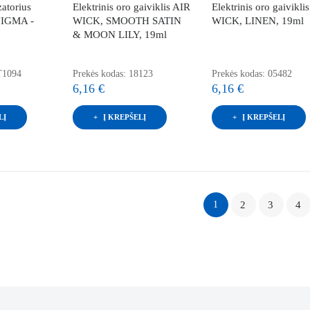
atorius
Elektrinis oro gaiviklis AIR
Elektrinis oro gaivikli
IGMA -
WICK, SMOOTH SATIN
WICK, LINEN, 19ml
& MOON LILY, 19ml
T1094
Prekės kodas: 18123
Prekės kodas: 05482
6,16 €
6,16 €
LĮ
Į KREPŠELĮ
Į KREPŠELĮ
1
2
3
4