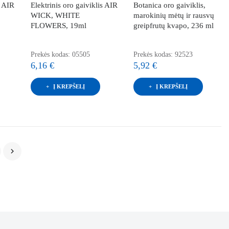
s AIR
Elektrinis oro gaiviklis AIR
Botanica oro gaiviklis,
WICK, WHITE
marokinių mėtų ir rausvų
FLOWERS, 19ml
greipfrutų kvapo, 236 ml
Prekės kodas: 05505
Prekės kodas: 92523
6,16 €
5,92 €
Į KREPŠELĮ
Į KREPŠELĮ
