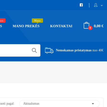
expand_more
jos
Mano
0,00 €
S
MANO PREKĖS
KONTAKTAI
0
Nemokamas pristatymas
nuo 40€

uoti pagal:
Aktualumas