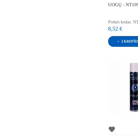
UOGŲ - NT10
Prekės kodas: N
8,52 €
Į KREPŠE
favorite