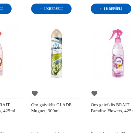
LĮ
Į KREPŠELĮ
Į KREPŠELĮ
favorite
favorite
BRAIT
Oro gaiviklis GLADE
Oro gaiviklis BRAIT
n, 425ml
Muguet, 300ml
Paradise Flowers, 425