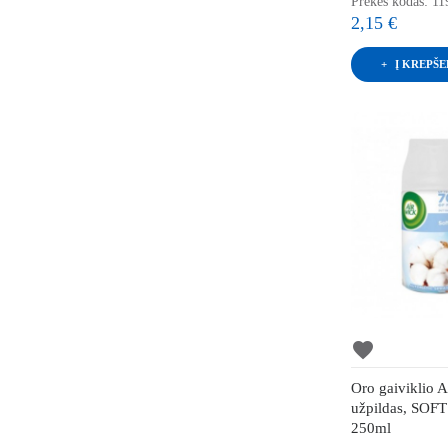
Prekės kodas: 11
2,15 €
Į KREPŠE
favorite
Oro gaiviklio
užpildas, SO
250ml