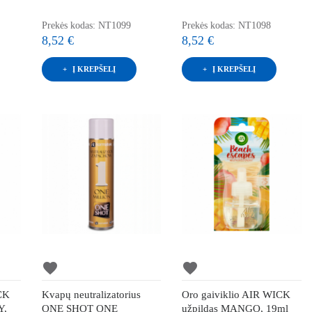
Prekės kodas: NT1099
Prekės kodas: NT1098
8,52 €
8,52 €
Į KREPŠELĮ
Į KREPŠELĮ
favorite
favorite
ICK
Kvapų neutralizatorius
Oro gaiviklio AIR WICK
Y,
ONE SHOT ONE
užpildas MANGO, 19ml