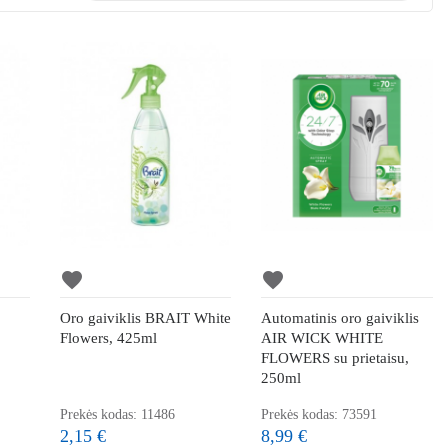
favorite
favorite
Oro gaiviklis BRAIT White
Automatinis oro gaiviklis
Flowers, 425ml
AIR WICK WHITE
FLOWERS su prietaisu,
250ml
Prekės kodas: 11486
Prekės kodas: 73591
2,15 €
8,99 €