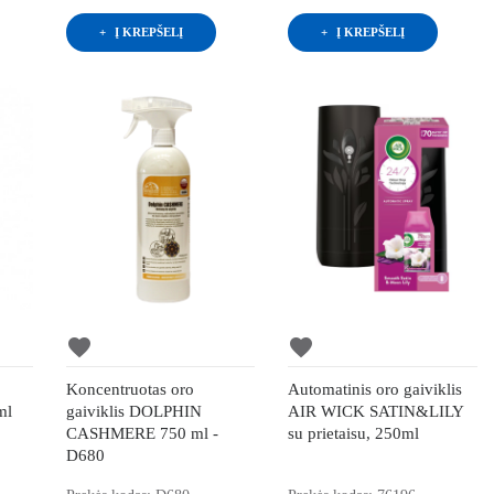
Į KREPŠELĮ
Į KREPŠELĮ
favorite
favorite
Koncentruotas oro
Automatinis oro gaiviklis
ml
gaiviklis DOLPHIN
AIR WICK SATIN&LILY
CASHMERE 750 ml -
su prietaisu, 250ml
D680