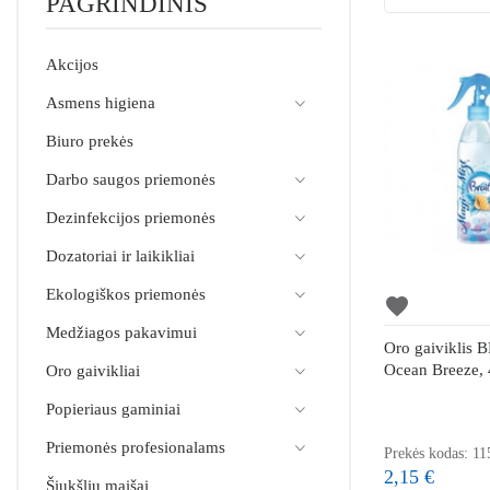
PAGRINDINIS
Akcijos
Asmens higiena
Biuro prekės
Darbo saugos priemonės
Dezinfekcijos priemonės
Dozatoriai ir laikikliai
Ekologiškos priemonės
favorite
Medžiagos pakavimui
Oro gaiviklis 
Ocean Breeze,
Oro gaivikliai
Popieriaus gaminiai
Priemonės profesionalams
Prekės kodas: 11
2,15 €
Šiukšlių maišai