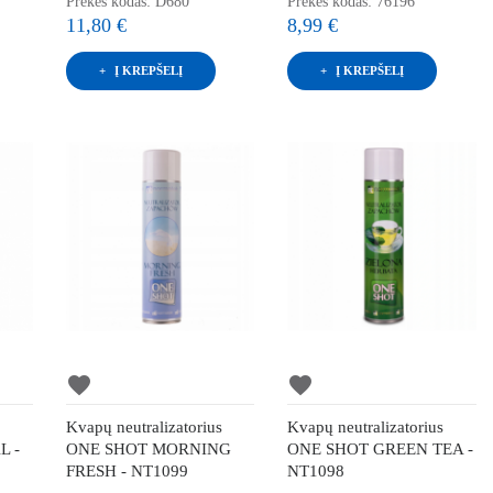
Prekės kodas: D680
Prekės kodas: 76196
11,80 €
8,99 €
Į KREPŠELĮ
Į KREPŠELĮ
favorite
favorite
s
Kvapų neutralizatorius
Kvapų neutralizatorius
L -
ONE SHOT MORNING
ONE SHOT GREEN TEA -
FRESH - NT1099
NT1098