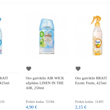
favorite
favorite
BRAIT
Oro gaiviklio AIR WICK
Oro gaiviklis BRAIT
 425ml
užpildas LINEN IN THE
Exotic Fruits, 425ml
AIR, 250ml
516
Prekės kodas: 55184
Prekės kodas: 11493
4,90 €
2,15 €