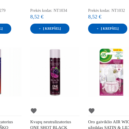
0279
Prekės kodas: NT1034
Prekės kodas: NT1032
8,52 €
8,52 €
LĮ
Į KREPŠELĮ
Į KREPŠELĮ
favorite
favorite
atorius
Kvapų neutralizatorius
Oro gaiviklio AIR W
IŠKO
ONE SHOT BLACK
užpildas SATIN & LIL