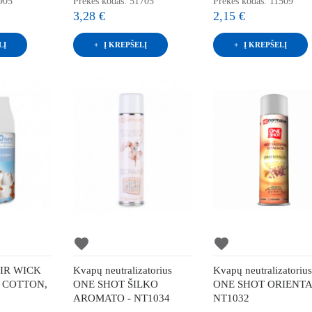
905
Prekės kodas: 51705
Prekės kodas: 11509
3,28 €
2,15 €
LĮ
Į KREPŠELĮ
Į KREPŠELĮ
favorite
favorite
 AIR WICK
Kvapų neutralizatorius
Kvapų neutralizatoriu
FT COTTON,
ONE SHOT ŠILKO
ONE SHOT ORIENTA
AROMATO - NT1034
NT1032