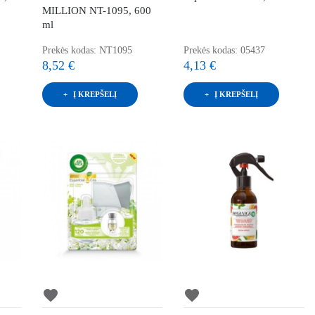
MILLION NT-1095, 600
ml
Prekės kodas: NT1095
Prekės kodas: 05437
8,52 €
4,13 €
Į KREPŠELĮ
Į KREPŠELĮ
favorite
favorite