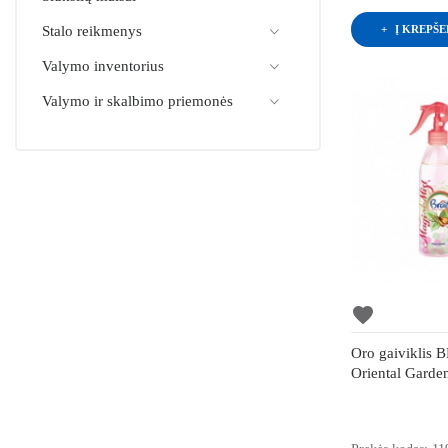
Į KREPŠE
Stalo reikmenys
Valymo inventorius
Valymo ir skalbimo priemonės
favorite
Oro gaiviklis 
Oriental Garde