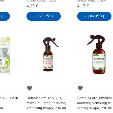
680
Prekės kodas: 18215
Prekės kodas: 05437
4,13 €
4,13 €
LĮ
Į KREPŠELĮ
Į KREPŠELĮ
favorite
favorite
gaiviklis AIR
Botanica oro gaiviklis,
Botanica oro gaiviklis,
marokinių mėtų ir rausvų
karibinių vetiverijų ir
ml
greipfrutų kvapo, 236 ml
santalų kvapo, 236 ml