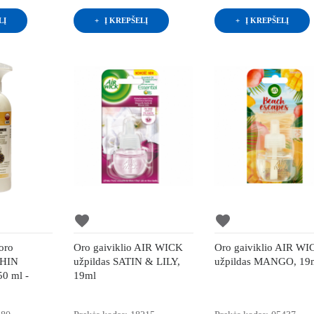
LĮ
Į KREPŠELĮ
Į KREPŠELĮ
favorite
favorite
oro
Oro gaiviklio AIR WICK
Oro gaiviklio AIR W
PHIN
užpildas SATIN & LILY,
užpildas MANGO, 19
0 ml -
19ml