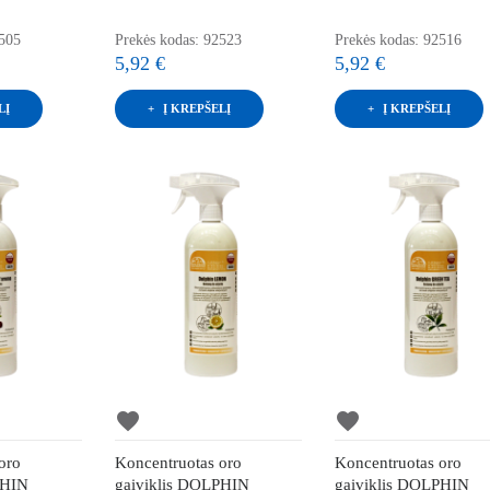
5505
Prekės kodas: 92523
Prekės kodas: 92516
5,92 €
5,92 €
LĮ
Į KREPŠELĮ
Į KREPŠELĮ
favorite
favorite
oro
Koncentruotas oro
Koncentruotas oro
PHIN
gaiviklis DOLPHIN
gaiviklis DOLPHIN