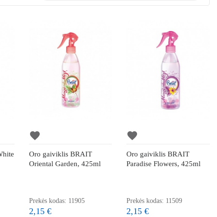
favorite
favorite
White
Oro gaiviklis BRAIT
Oro gaiviklis BRAIT
Oriental Garden, 425ml
Paradise Flowers, 425ml
Prekės kodas: 11905
Prekės kodas: 11509
2,15 €
2,15 €