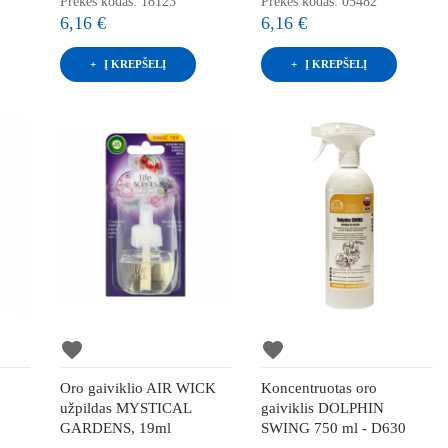
Prekės kodas: 18123
Prekės kodas: 05482
6,16 €
6,16 €
Į KREPŠELĮ
Į KREPŠELĮ
favorite
favorite
Oro gaiviklio AIR WICK
Koncentruotas oro
užpildas MYSTICAL
gaiviklis DOLPHIN
GARDENS, 19ml
SWING 750 ml - D630