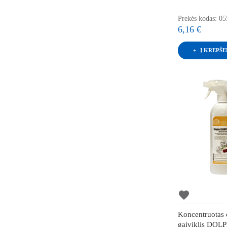
Prekės kodas: 0
6,16 €
Į KREPŠE
favorite
Koncentruotas 
gaiviklis DOL