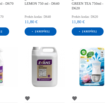
l - D670
LEMON 750 ml - D640
GREEN TEA 750ml -
D620
670
Prekės kodas: D640
Prekės kodas: D620
11,80 €
11,80 €
LĮ
Į KREPŠELĮ
Į KREPŠELĮ
favorite
favorite