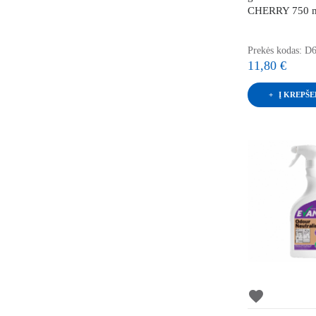
CHERRY 750 m
Prekės kodas: D
11,80 €
Į KREPŠE
favorite