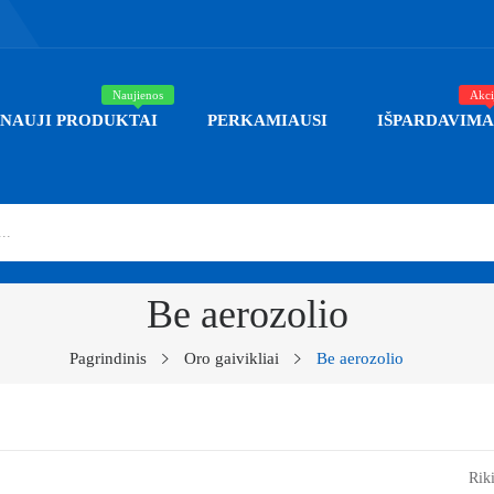
Naujienos
Akci
NAUJI PRODUKTAI
PERKAMIAUSI
IŠPARDAVIMA
Be aerozolio
Pagrindinis
Oro gaivikliai
Be aerozolio
Riki