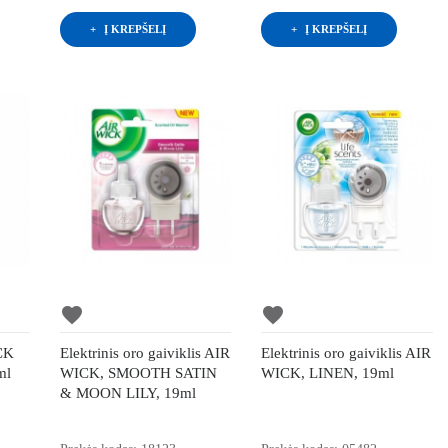
Į KREPŠELĮ
Į KREPŠELĮ
favorite
favorite
ICK
Elektrinis oro gaiviklis AIR
Elektrinis oro gaiviklis AIR
ml
WICK, SMOOTH SATIN
WICK, LINEN, 19ml
& MOON LILY, 19ml