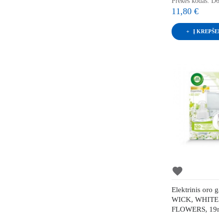
Prekės kodas: D
11,80 €
Į KREPŠE
favorite
Elektrinis oro 
WICK, WHITE
FLOWERS, 19