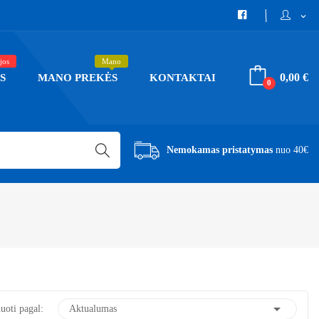
expand_more
jos
Mano
0,00 €
S
MANO PREKĖS
KONTAKTAI
0
Nemokamas pristatymas
nuo 40€

uoti pagal:
Aktualumas