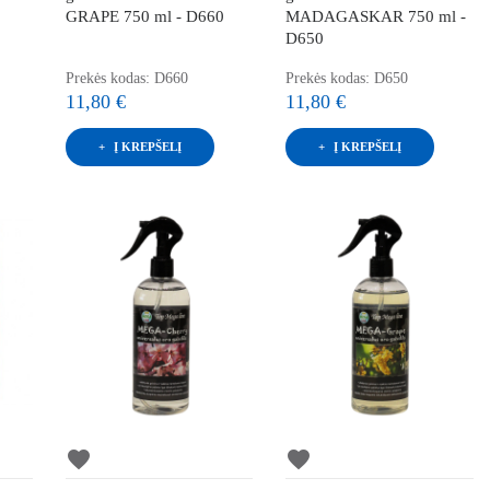
GRAPE 750 ml - D660
MADAGASKAR 750 ml -
D650
Prekės kodas: D660
Prekės kodas: D650
11,80 €
11,80 €
Į KREPŠELĮ
Į KREPŠELĮ
favorite
favorite