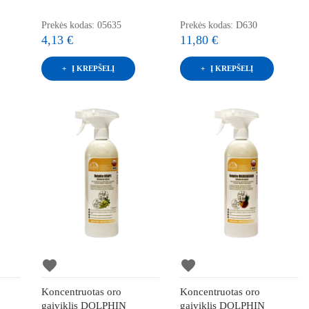
Prekės kodas: 05635
Prekės kodas: D630
4,13 €
11,80 €
Į KREPŠELĮ
Į KREPŠELĮ
favorite
favorite
Koncentruotas oro
Koncentruotas oro
gaiviklis DOLPHIN
gaiviklis DOLPHIN