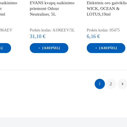
naikinimo
EVANS kvapų naikinimo
Elektrinis oro gaivikli
r
priemonė Odour
WICK, OCEAN &
0ml
Neutraliser, 5L
LOTUS,19ml
A196AEV
Prekės kodas: A196EEV/5L
Prekės kodas: 05475
31,10 €
6,16 €
LĮ
Į KREPŠELĮ
Į KREPŠELĮ

1
2