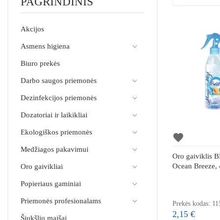
PAGRINDINIS
Akcijos
Asmens higiena
Biuro prekės
Darbo saugos priemonės
Dezinfekcijos priemonės
Dozatoriai ir laikikliai
Ekologiškos priemonės
favorite
Medžiagos pakavimui
Oro gaiviklis 
Ocean Breeze,
Oro gaivikliai
Popieriaus gaminiai
Priemonės profesionalams
Prekės kodas: 11
2,15 €
Šiukšlių maišai