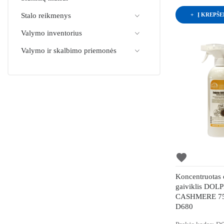
Į KREPŠE
Stalo reikmenys
Valymo inventorius
Valymo ir skalbimo priemonės
favorite
Koncentruotas 
gaiviklis DOL
CASHMERE 75
D680