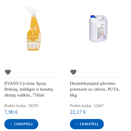
favorite
favorite
EVANS Cyclone Spray
Dezinfekuojanti plovimo
Pelėsių, miltligės ir bendrų
priemonė su chloru, PUTA,
dėmių valiklis, 750ml
6kg
Prekės kodas: 10293
Prekės kodas: 52647
7,90 €
22,17 €
Į KREPŠELĮ
Į KREPŠELĮ