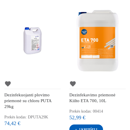
favorite
favorite
Dezinfekuojanti plovimo
Dezinfekavimo priemonė
priemonė su chloru PUTA
Kiilto ETA 700, 10L
29kg
Prekės kodas: 00414
52,99 €
Prekės kodas: DPUTA29K
74,42 €
Į KREPŠELĮ