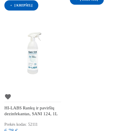
Į KREPŠELĮ
favorite
HI-LABS Rankų ir paviršių
dezinfekantas, SANI 124, 1L
Prekės kodas: 52111
6,78 €