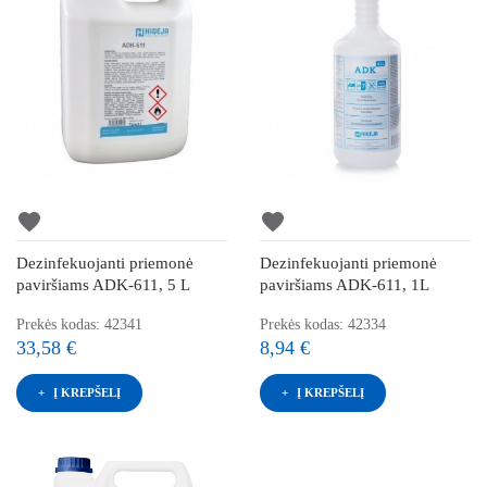
favorite
favorite
Dezinfekuojanti priemonė
Dezinfekuojanti priemonė
paviršiams ADK-611, 5 L
paviršiams ADK-611, 1L
Prekės kodas: 42341
Prekės kodas: 42334
33,58 €
8,94 €
Į KREPŠELĮ
Į KREPŠELĮ