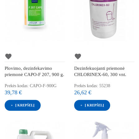
favorite
favorite
Plovimo, dezinfekavimo
Dezinfekuojanti priemonė
priemonė CAPO-F 207, 900 g.
CHLORINEX-60, 300 vnt.
Prekės kodas: CAPO-F-900G
Prekės kodas: 55238
39,78 €
26,62 €
Į KREPŠELĮ
Į KREPŠELĮ