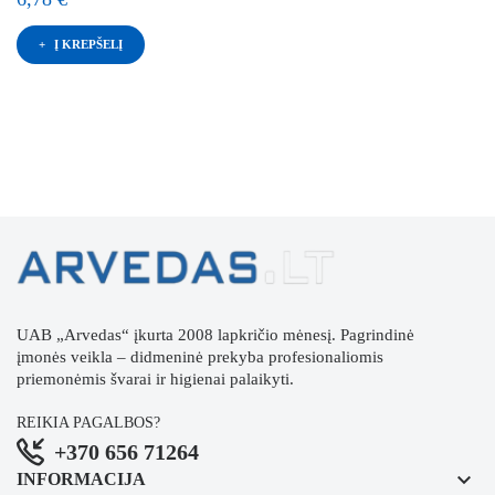
Į KREPŠELĮ
UAB „Arvedas“ įkurta 2008 lapkričio mėnesį. Pagrindinė
įmonės veikla – didmeninė prekyba profesionaliomis
priemonėmis švarai ir higienai palaikyti.
REIKIA PAGALBOS?
+370 656 71264
keyboard_arrow_down
INFORMACIJA