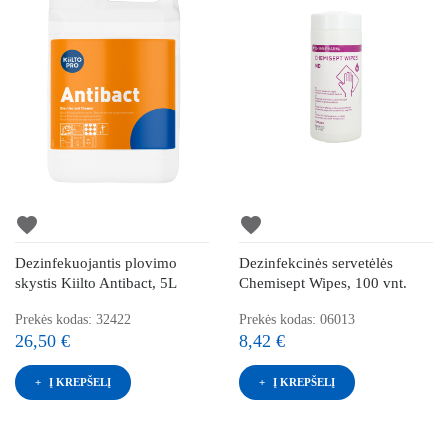
favorite
favorite
Dezinfekuojantis plovimo
Dezinfekcinės servetėlės
skystis Kiilto Antibact, 5L
Chemisept Wipes, 100 vnt.
Prekės kodas: 32422
Prekės kodas: 06013
26,50 €
8,42 €
Į KREPŠELĮ
Į KREPŠELĮ