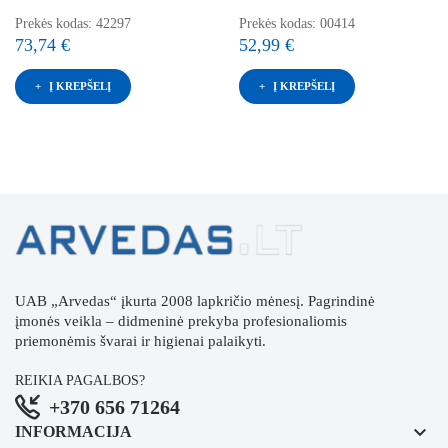
Prekės kodas: 42297
Prekės kodas: 00414
73,74 €
52,99 €
Į KREPŠELĮ
Į KREPŠELĮ
UAB „Arvedas“ įkurta 2008 lapkričio mėnesį. Pagrindinė
įmonės veikla – didmeninė prekyba profesionaliomis
priemonėmis švarai ir higienai palaikyti.
REIKIA PAGALBOS?
+370 656 71264
keyboard_arrow_down
INFORMACIJA