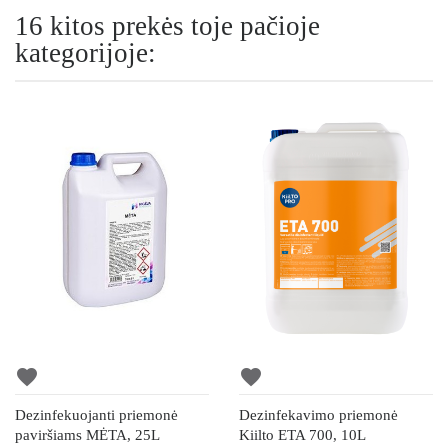
16 kitos prekės toje pačioje
kategorijoje:
favorite
favorite
Dezinfekuojanti priemonė
Dezinfekavimo priemonė
paviršiams MĖTA, 25L
Kiilto ETA 700, 10L