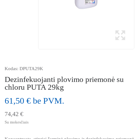
Kodas:
DPUTA29K
Dezinfekuojanti plovimo priemonė su
chloru PUTA 29kg
61,50 € be PVM.
74,42 €
Su mokesčiais
Koncentruota, stipriai šarminė plovimo ir dezinfekavimo priemonė