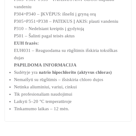
vandeniu
P304+P340 – ĮKVĖPUS: išnešti į gryną orą
P305+P351+P338 – PATEKUS Į AKIS: plauti vandeniu
P310 – Nedelsiant kreiptis į gydytoją
P501 – Šalinti pagal teisės aktus
EUH frazės:
EUH031 – Reaguodama su rūgštimis išskiria toksiškas
dujas
PAPILDOMA INFORMACIJA
Sudėtyje yra
natrio hipochlorito (aktyvus chloras)
Nemaišyti su rūgštimis – išsiskiria chloro dujos
Netinka aliuminiui, variui, cinkui
Tik profesionaliam naudojimui
Laikyti 5–20 °C temperatūroje
Tinkamumo laikas – 12 mėn.