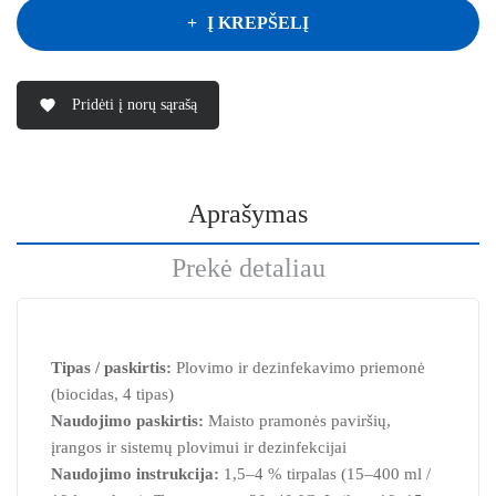
Į KREPŠELĮ
Pridėti į norų sąrašą
favorite
Aprašymas
Prekė detaliau
Tipas / paskirtis:
Plovimo ir dezinfekavimo priemonė
(biocidas, 4 tipas)
Naudojimo paskirtis:
Maisto pramonės paviršių,
įrangos ir sistemų plovimui ir dezinfekcijai
Naudojimo instrukcija:
1,5–4 % tirpalas (15–400 ml /