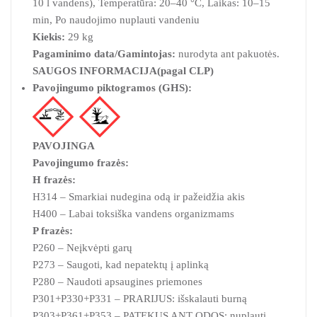
10 l vandens), Temperatūra: 20–40 °C, Laikas: 10–15
min, Po naudojimo nuplauti vandeniu
Kiekis:
29 kg
Pagaminimo data/Gamintojas:
nurodyta ant pakuotės.
SAUGOS INFORMACIJA
(pagal CLP)
Pavojingumo piktogramos (GHS):
PAVOJINGA
Pavojingumo frazės:
H frazės:
H314 – Smarkiai nudegina odą ir pažeidžia akis
H400 – Labai toksiška vandens organizmams
P frazės:
P260 – Neįkvėpti garų
P273 – Saugoti, kad nepatektų į aplinką
P280 – Naudoti apsaugines priemones
P301+P330+P331 – PRARIJUS: išskalauti burną
P303+P361+P353 – PATEKUS ANT ODOS: nuplauti