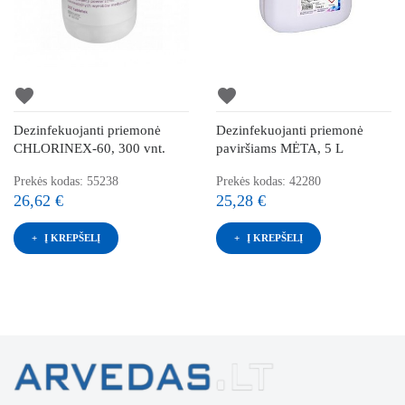
favorite
favorite
Dezinfekuojanti priemonė
Dezinfekuojanti priemonė
CHLORINEX-60, 300 vnt.
paviršiams MĖTA, 5 L
Prekės kodas: 55238
Prekės kodas: 42280
26,62 €
25,28 €
Į KREPŠELĮ
Į KREPŠELĮ