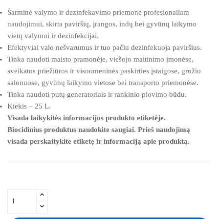
Šarminė valymo ir dezinfekavimo priemonė profesionaliam
naudojimui, skirta paviršių, įrangos, indų bei gyvūnų laikymo
vietų valymui ir dezinfekcijai.
Efektyviai valo nešvarumus ir tuo pačiu dezinfekuoja paviršius.
Tinka naudoti maisto pramonėje, viešojo maitinimo įmonėse,
sveikatos priežiūros ir visuomeninės paskirties įstaigose, grožio
salonuose, gyvūnų laikymo vietose bei transporto priemonėse.
Tinka naudoti putų generatoriais ir rankinio plovimo būdu.
Kiekis – 25 L.
Visada laikykitės informacijos produkto etiketėje.
Biocidinius produktus naudokite saugiai. Prieš naudojimą
visada perskaitykite etiketę ir informaciją apie produktą.