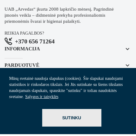
UAB „Arvedas“ įkurta 2008 lapkričio mėnesį. Pagrindinė
įmonės veikla – didmeninė prekyba profesionaliomis
priemonėmis švarai ir higienai palaikyti.
REIKIA PAGALBOS?
+370 656 71264
keyboard_arrow_down
INFORMACIJA
keyboard_arrow_down
PARDUOTUVĖ
Mūsų svetainė naudoja slapukus (cookies). Šie slapukai naudojami
keyboard_arrow_down
REGISTRUOKITĖS NAUJIENLAIŠKIUI
statistikos ir rinkodaros tikslais. Jei Jūs sutinkate su šiems tikslams
naudojamais slapukais, spauskite "sutinku" ir toliau naudokitės
svetaine.
Sąlygos ir taisyklės
© 2024
Arvedas.lt
- švaros prekių el. parduotuvė.
SUTINKU
ITBrolis.lt
Sprendimas