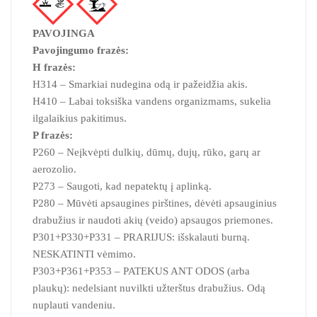
PAVOJINGA
Pavojingumo frazės:
H frazės:
H314 – Smarkiai nudegina odą ir pažeidžia akis.
H410 – Labai toksiška vandens organizmams, sukelia
ilgalaikius pakitimus.
P frazės:
P260 – Neįkvėpti dulkių, dūmų, dujų, rūko, garų ar
aerozolio.
P273 – Saugoti, kad nepatektų į aplinką.
P280 – Mūvėti apsaugines pirštines, dėvėti apsauginius
drabužius ir naudoti akių (veido) apsaugos priemones.
P301+P330+P331 – PRARIJUS: išskalauti burną.
NESKATINTI vėmimo.
P303+P361+P353 – PATEKUS ANT ODOS (arba
plaukų): nedelsiant nuvilkti užterštus drabužius. Odą
nuplauti vandeniu.