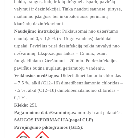
baldų, įrangos, indų ir kitų drėgmei atsparių paviršių
valymui ir dezinfekcijai. Tinka naudoti saunose, pirtyse,
maitinimo įstaigose bei inkubatoriuose perinamų
kiaušinių dezinfekavimui.
Naudojimo instrukcija:
Priklausomai nuo užterštumo
naudojami 0,5–1,5 % (5–15 g/l vandens) darbiniai
tirpalai. Paviršius prieš dezinfekciją reikia nuvalyti nuo
nešvarumų. Ekspozicijos laikas – 15 min., esant
fungicidiniam užterštumui – 20 min. Po dezinfekcijos
paviršius būtina nuplauti geriamuoju vandeniu.
Veikliosios medžiagos:
Didecildimetilamonio chloridas
– 7,5 %, alkil (C12–16) dimetilbenzilamonio chloridas –
7,5 %, alkil (C12–18) dimetilbenzilamonio chloridas –
0,1 %.
Kiekis:
25L
Pagaminimo data/Gamintojas:
nurodyta ant pakuotės.
SAUGOS INFORMACIJA
(pagal CLP)
Pavojingumo piktogramos (GHS):