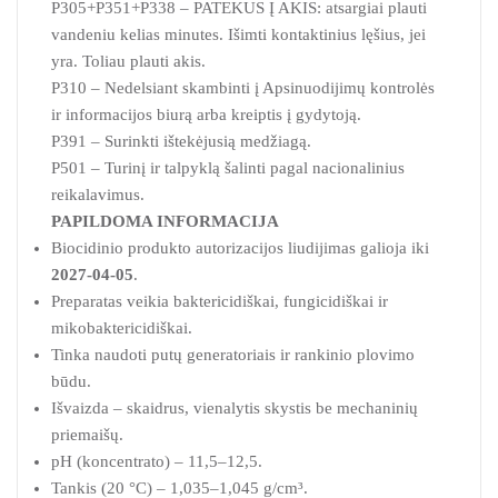
P305+P351+P338 – PATEKUS Į AKIS: atsargiai plauti
vandeniu kelias minutes. Išimti kontaktinius lęšius, jei
yra. Toliau plauti akis.
P310 – Nedelsiant skambinti į Apsinuodijimų kontrolės
ir informacijos biurą arba kreiptis į gydytoją.
P391 – Surinkti ištekėjusią medžiagą.
P501 – Turinį ir talpyklą šalinti pagal nacionalinius
reikalavimus.
PAPILDOMA INFORMACIJA
Biocidinio produkto autorizacijos liudijimas galioja iki
2027-04-05
.
Preparatas veikia baktericidiškai, fungicidiškai ir
mikobaktericidiškai.
Tinka naudoti putų generatoriais ir rankinio plovimo
būdu.
Išvaizda – skaidrus, vienalytis skystis be mechaninių
priemaišų.
pH (koncentrato) – 11,5–12,5.
Tankis (20 °C) – 1,035–1,045 g/cm³.