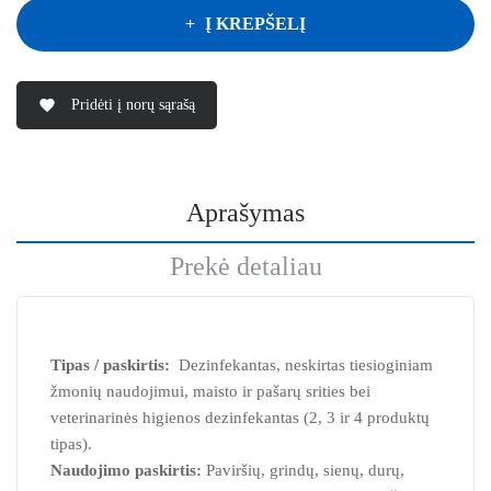
Į KREPŠELĮ
Pridėti į norų sąrašą
favorite
Aprašymas
Prekė detaliau
Tipas / paskirtis:
Dezinfekantas, neskirtas tiesioginiam
žmonių naudojimui, maisto ir pašarų srities bei
veterinarinės higienos dezinfekantas (2, 3 ir 4 produktų
tipas).
Naudojimo paskirtis:
Paviršių, grindų, sienų, durų,