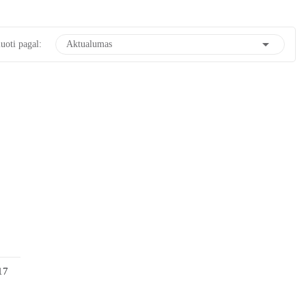

uoti pagal:
Aktualumas
17