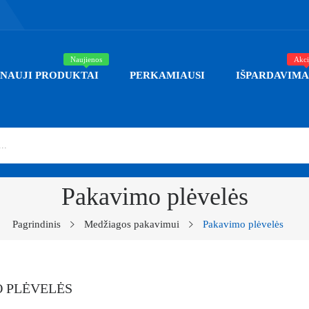
Naujienos
Akci
NAUJI PRODUKTAI
PERKAMIAUSI
IŠPARDAVIMA
Pakavimo plėvelės
Pagrindinis
Medžiagos pakavimui
Pakavimo plėvelės
 PLĖVELĖS