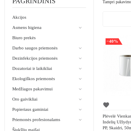
PAGRINDINIS
Tampri pakavimo 
Akcijos
Asmens higiena
Biuro prekės
−40%
Darbo saugos priemonės
Dezinfekcijos priemonės
Dozatoriai ir laikikliai
Ekologiškos priemonės
Medžiagos pakavimui
Oro gaivikliai
favorite
Popieriaus gaminiai
Plėvelė Vienkar
Priemonės profesionalams
Indelių Užlydy
PP, Skaidri, 5
Šiukšlių maišai