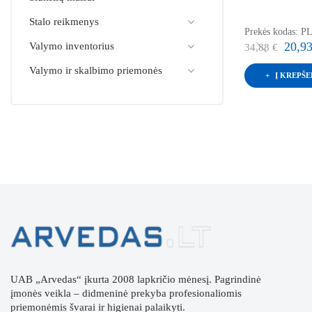
Stalo reikmenys
Prekės kodas: 
20,93
Valymo inventorius
34,88 €
Valymo ir skalbimo priemonės
Į KREPŠE
UAB „Arvedas“ įkurta 2008 lapkričio mėnesį. Pagrindinė
įmonės veikla – didmeninė prekyba profesionaliomis
priemonėmis švarai ir higienai palaikyti.