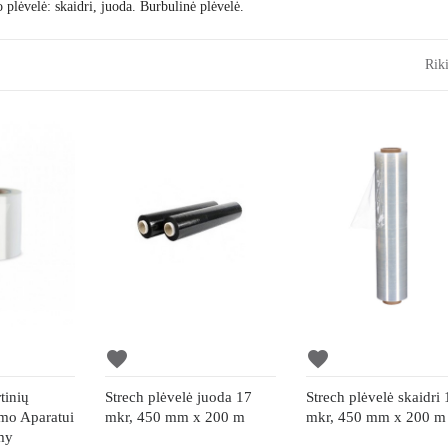
plėvelė: skaidri, juoda. Burbulinė plėvelė.
Riki
favorite
favorite
tinių
Strech plėvelė juoda 17
Strech plėvelė skaidri 
mo Aparatui
mkr, 450 mm x 200 m
mkr, 450 mm x 200 m
0my