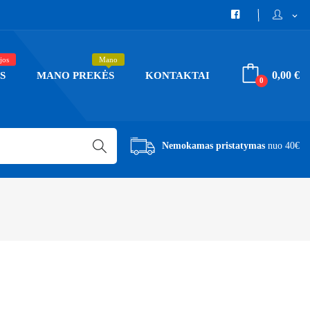
expand_more
jos
Mano
0,00 €
S
MANO PREKĖS
KONTAKTAI
0
Nemokamas pristatymas
nuo 40€