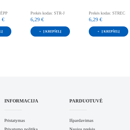
PLĖPP
Prekės kodas: STR-J
Prekės kodas: STREC
 €
6,29 €
6,29 €
LĮ
Į KREPŠELĮ
Į KREPŠELĮ
INFORMACIJA
PARDUOTUVĖ
Pristatymas
Išpardavimas
Privatumo politika
Naujos prekės