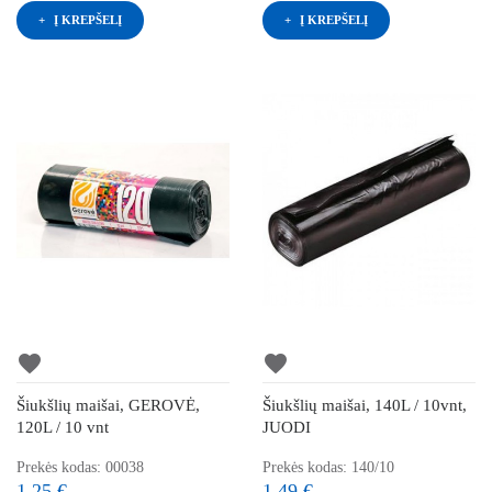
Į KREPŠELĮ
Į KREPŠELĮ
favorite
favorite
Šiukšlių maišai, GEROVĖ,
Šiukšlių maišai, 140L / 10vnt,
120L / 10 vnt
JUODI
Prekės kodas: 00038
Prekės kodas: 140/10
1,25 €
1,49 €