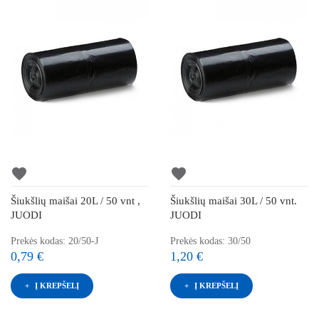
favorite
favorite
Šiukšlių maišai 20L / 50 vnt ,
Šiukšlių maišai 30L / 50 vnt.
JUODI
JUODI
Prekės kodas: 20/50-J
Prekės kodas: 30/50
0,79 €
1,20 €
Į KREPŠELĮ
Į KREPŠELĮ