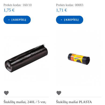
Prekės kodas: 160/10
Prekės kodas: 00083
1,75 €
1,71 €
Į KREPŠELĮ
Į KREPŠELĮ
favorite
favorite
Šiukšlių maišai, 240L / 5 vnt,
Šiukšlių maišai PLASTA