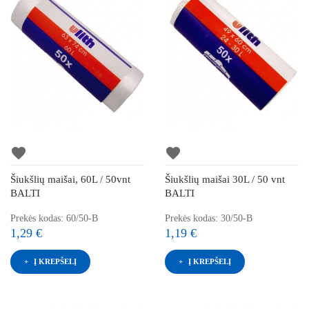
favorite
favorite
Šiukšlių maišai, 60L / 50vnt
Šiukšlių maišai 30L / 50 vnt
BALTI
BALTI
Prekės kodas: 60/50-B
Prekės kodas: 30/50-B
1,29 €
1,19 €
Į KREPŠELĮ
Į KREPŠELĮ