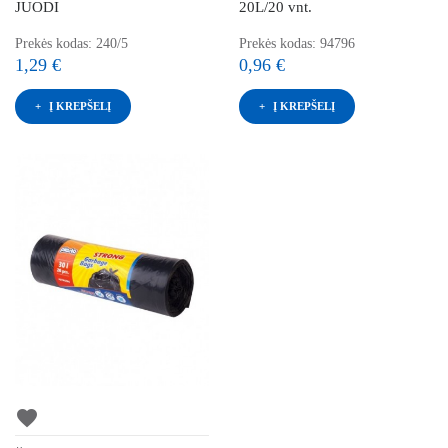
JUODI
20L/20 vnt.
Prekės kodas: 240/5
Prekės kodas: 94796
1,29 €
0,96 €
Į KREPŠELĮ
Į KREPŠELĮ
favorite