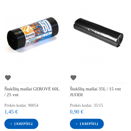
favorite
favorite
Šiukšlių maišai GEROVĖ 60L
Šiukšlių maišai 35L / 15 vnt
/ 25 vnt
JUODI
Prekės kodas: 90054
Prekės kodas: 35/15
1,45 €
0,90 €
Į KREPŠELĮ
Į KREPŠELĮ