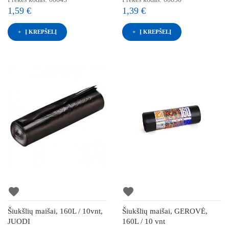
1,59 €
1,39 €
Į KREPŠELĮ
Į KREPŠELĮ
favorite
favorite
Šiukšlių maišai, 160L / 10vnt,
Šiukšlių maišai, GEROVĖ,
JUODI
160L / 10 vnt