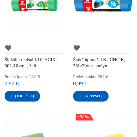
favorite
favorite
Šiukšlių maišai KUCHCIK,
Šiukšlių maišai KUCHCIK,
60L/10vnt. , žali
35L/20vnt. mėlyni
Prekės kodas: 28215
Prekės kodas: 28116
0,90 €
0,99 €
Į KREPŠELĮ
Į KREPŠELĮ
−50%