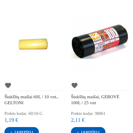
favorite
favorite
Šiukšlių maišai 60L / 10 vnt.,
Šiukšlių maišai, GEROVĖ
GELTONI
100L / 25 vnt
Prekės kodas: 60/10-G
Prekės kodas: 90061
1,19 €
2,11 €
Į KREPŠELĮ
Į KREPŠELĮ