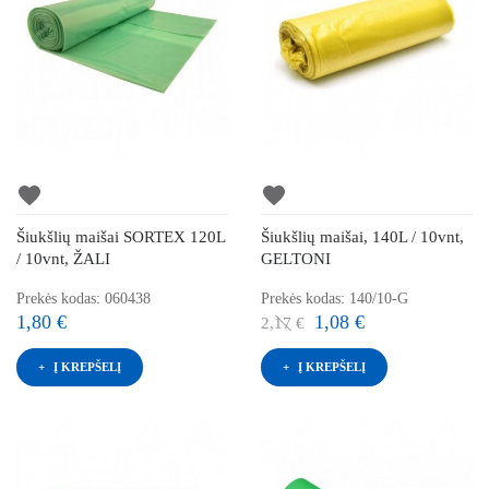
favorite
favorite
Šiukšlių maišai SORTEX 120L
Šiukšlių maišai, 140L / 10vnt,
/ 10vnt, ŽALI
GELTONI
Prekės kodas: 060438
Prekės kodas: 140/10-G
1,80 €
1,08 €
2,17 €
Į KREPŠELĮ
Į KREPŠELĮ