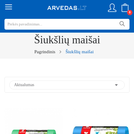
0
Šiukšlių maišai
Pagrindinis
Šiukšlių maišai

Aktualumas