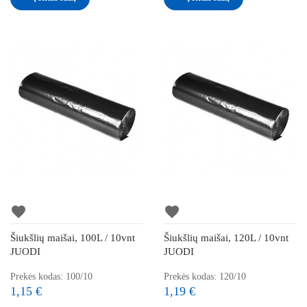
favorite
favorite
Šiukšlių maišai, 100L / 10vnt
Šiukšlių maišai, 120L / 10vnt
JUODI
JUODI
Prekės kodas: 100/10
Prekės kodas: 120/10
1,15 €
1,19 €