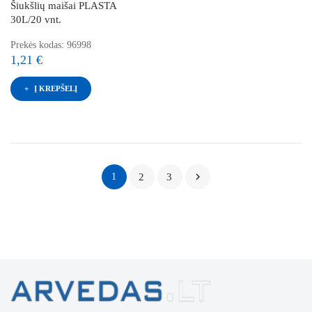
Šiukšlių maišai PLASTA
30L/20 vnt.
Prekės kodas: 96998
1,21 €
Į KREPŠELĮ

1
2
3