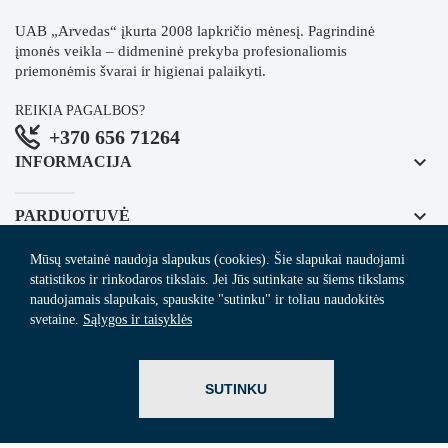
UAB „Arvedas“ įkurta 2008 lapkričio mėnesį. Pagrindinė
įmonės veikla – didmeninė prekyba profesionaliomis
priemonėmis švarai ir higienai palaikyti.
REIKIA PAGALBOS?
+370 656 71264
keyboard_arrow_down
INFORMACIJA
keyboard_arrow_down
PARDUOTUVĖ
Mūsų svetainė naudoja slapukus (cookies). Šie slapukai naudojami
keyboard_arrow_down
REGISTRUOKITĖS NAUJIENLAIŠKIUI
statistikos ir rinkodaros tikslais. Jei Jūs sutinkate su šiems tikslams
naudojamais slapukais, spauskite "sutinku" ir toliau naudokitės
svetaine.
Sąlygos ir taisyklės
© 2024
Arvedas.lt
- švaros prekių el. parduotuvė.
SUTINKU
ITBrolis.lt
Sprendimas