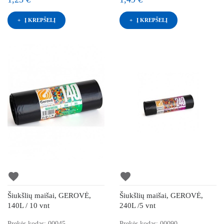
Į KREPŠELĮ
Į KREPŠELĮ
favorite
favorite
Šiukšlių maišai, GEROVĖ,
Šiukšlių maišai, GEROVĖ,
140L / 10 vnt
240L /5 vnt
Prekės kodas: 00045
Prekės kodas: 00090