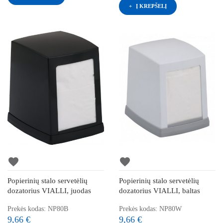
Į KREPŠELĮ
favorite
favorite
Popierinių stalo servetėlių
Popierinių stalo servetėlių
dozatorius VIALLI, juodas
dozatorius VIALLI, baltas
Prekės kodas: NP80B
Prekės kodas: NP80W
9,66 €
9,66 €