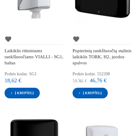
favorite
favorite
Laikiklis ritininiams
Popierinių rankšluosčių stalinis
rankšluosčiams VIALLI - SG1,
laikiklis TORK, H2, juodos
baltas
spalvos
Prekės kodas: SG1
Prekės kodas: 552208
18,62 €
46,76 €
58,46 €
Į KREPŠELĮ
Į KREPŠELĮ