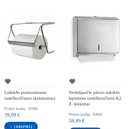
favorite
favorite
Laikiklis pramoniniams
Nerūdijančio plieno laikiklis
rankšluoščiams (kabinamas)
lapiniams rankšluosčiams K2
Z- lenkimas
Prekės kodas: 51686
39,99 €
Prekės kodas: 30808
34,49 €
Į KREPŠELĮ