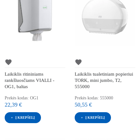
favorite
favorite
Laikiklis ritininiams
Laikiklis tualetiniam popieriui
rankšluosčiams VIALLI -
TORK, mini jumbo, T2,
OG1, baltas
555000
Prekės kodas: OG1
Prekės kodas: 555000
22,39 €
50,55 €
Į KREPŠELĮ
Į KREPŠELĮ