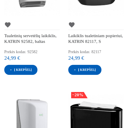
favorite
favorite
Tualetinių servetėlių laikiklis,
Laikiklis tualetiniam popieriui,
KATRIN 92582, baltas
KATRIN 82117, S
Prekės kodas: 92582
Prekės kodas: 82117
24,99 €
24,99 €
Į KREPŠELĮ
Į KREPŠELĮ
−20%