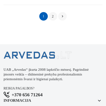

1
2
UAB „Arvedas“ įkurta 2008 lapkričio mėnesį. Pagrindinė
įmonės veikla – didmeninė prekyba profesionaliomis
priemonėmis švarai ir higienai palaikyti.
REIKIA PAGALBOS?
+370 656 71264
keyboard_arrow_down
INFORMACIJA