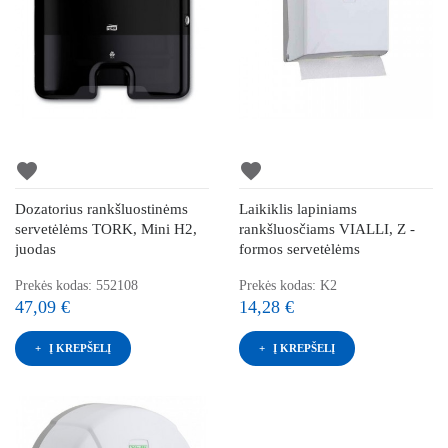
favorite
favorite
Dozatorius rankšluostinėms
Laikiklis lapiniams
servetėlėms TORK, Mini H2,
rankšluosčiams VIALLI, Z -
juodas
formos servetėlėms
Prekės kodas: 552108
Prekės kodas: K2
47,09 €
14,28 €
Į KREPŠELĮ
Į KREPŠELĮ