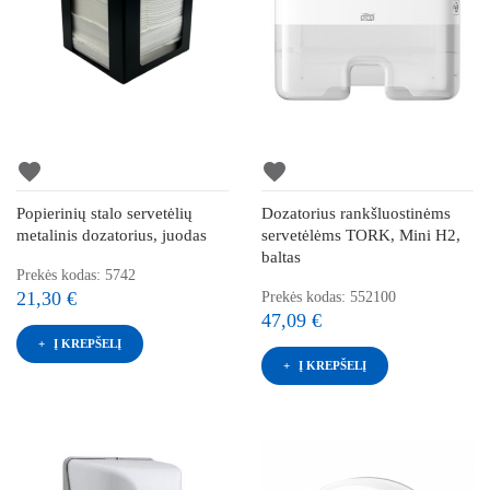
favorite
favorite
Popierinių stalo servetėlių
Dozatorius rankšluostinėms
metalinis dozatorius, juodas
servetėlėms TORK, Mini H2,
baltas
Prekės kodas: 5742
21,30 €
Prekės kodas: 552100
47,09 €
Į KREPŠELĮ
Į KREPŠELĮ