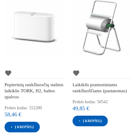
favorite
favorite
Popierinių rankšluosčių stalinis
Laikiklis pramoniniams
laikiklis TORK, H2, baltos
rankšluoščiams (pastatomas)
spalvos
Prekės kodas: 50542
49,85 €
Prekės kodas: 552200
58,46 €
Į KREPŠELĮ
Į KREPŠELĮ