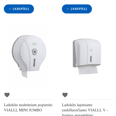
Į KREPŠELĮ
Į KREPŠELĮ
favorite
favorite
Laikiklis tualetiniam popieriui
Laikiklis lapiniams
VIALLI, MINI JUMBO
rankšluosčiams VIALLI, V -
formos servetėlėms