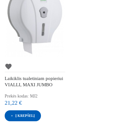
favorite
Laikiklis tualetiniam popieriui
VIALLI, MAXI JUMBO
Prekės kodas: MJ2
21,22 €
Į KREPŠELĮ