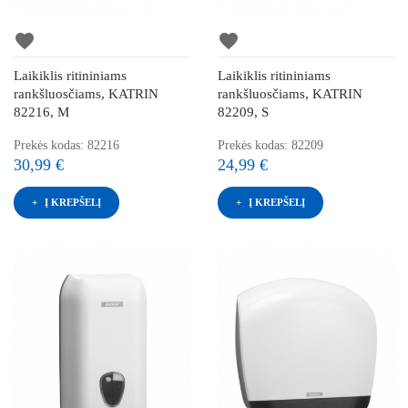
favorite
favorite
Laikiklis ritininiams
Laikiklis ritininiams
rankšluosčiams, KATRIN
rankšluosčiams, KATRIN
82216, M
82209, S
Prekės kodas: 82216
Prekės kodas: 82209
30,99 €
24,99 €
Į KREPŠELĮ
Į KREPŠELĮ