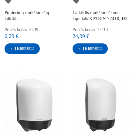
favorite
favorite
Popierinių rankšluosčių
Laikiklis rankšluosčiams
laikiklis
lapeliais KATRIN 77410, H3
Prekės kodas: POPL
Prekės kodas: 77410
6,29 €
24,99 €
Į KREPŠELĮ
Į KREPŠELĮ