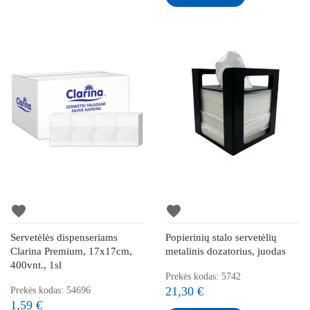
favorite
favorite
Servetėlės dispenseriams
Popierinių stalo servetėlių
Clarina Premium, 17x17cm,
metalinis dozatorius, juodas
400vnt., 1sl
Prekės kodas: 5742
21,30 €
Prekės kodas: 54696
1,59 €