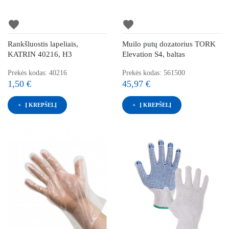
favorite
favorite
Rankšluostis lapeliais,
Muilo putų dozatorius TORK
KATRIN 40216, H3
Elevation S4, baltas
Prekės kodas: 40216
Prekės kodas: 561500
1,50 €
45,97 €
Į KREPŠELĮ
Į KREPŠELĮ