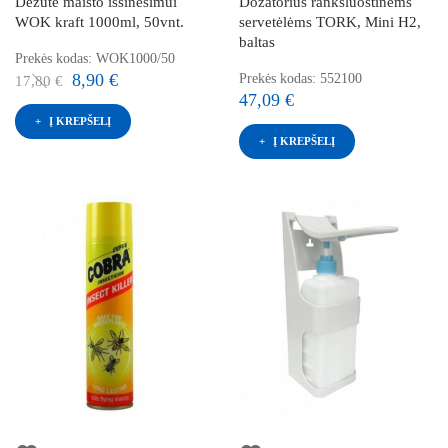
Dėžutė maisto išsinešimui
Dozatorius rankšluostinėms
WOK kraft 1000ml, 50vnt.
servetėlėms TORK, Mini H2,
baltas
Prekės kodas: WOK1000/50
8,90 €
Prekės kodas: 552100
17,80 €
47,09 €
Į KREPŠELĮ
Į KREPŠELĮ