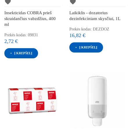
favorite
favorite
Insekticidas COBRA prieš
Laikiklis - dozatorius
skraidančius vabzdžius, 400
dezinfekciniam skysčiui, 1L
ml
Prekės kodas: DEZDOZ
16,82 €
Prekės kodas: 09831
2,72 €
Į KREPŠELĮ
Į KREPŠELĮ