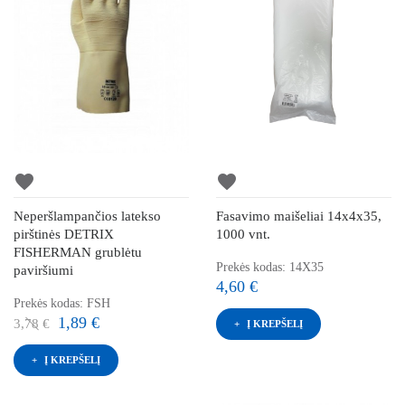
favorite
favorite
Neperšlampančios latekso
Fasavimo maišeliai 14x4x35,
pirštinės DETRIX
1000 vnt.
FISHERMAN grublėtu
Prekės kodas: 14X35
paviršiumi
4,60 €
Prekės kodas: FSH
1,89 €
3,78 €
Į KREPŠELĮ
Į KREPŠELĮ