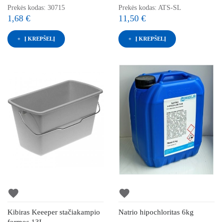
Prekės kodas: 30715
Prekės kodas: ATS-SL
1,68 €
11,50 €
Į KREPŠELĮ
Į KREPŠELĮ
favorite
favorite
Kibiras Keeeper stačiakampio
Natrio hipochloritas 6kg