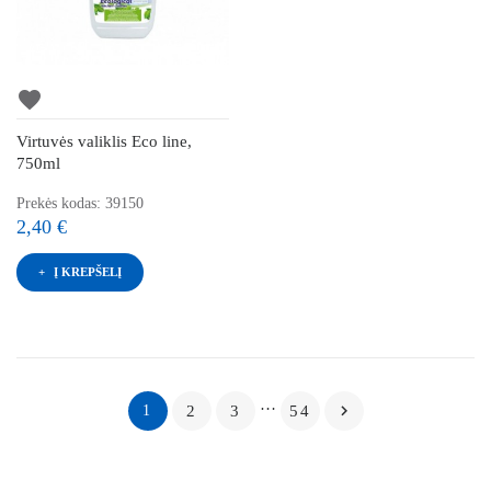
favorite
Virtuvės valiklis Eco line,
750ml
Prekės kodas: 39150
2,40 €
Į KREPŠELĮ
…

1
2
3
54