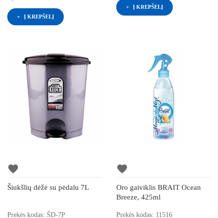
Į KREPŠELĮ
Į KREPŠELĮ
favorite
favorite
Šiukšlių dėžė su pėdalu 7L
Oro gaiviklis BRAIT Ocean
Breeze, 425ml
Prekės kodas: ŠD-7P
Prekės kodas: 11516