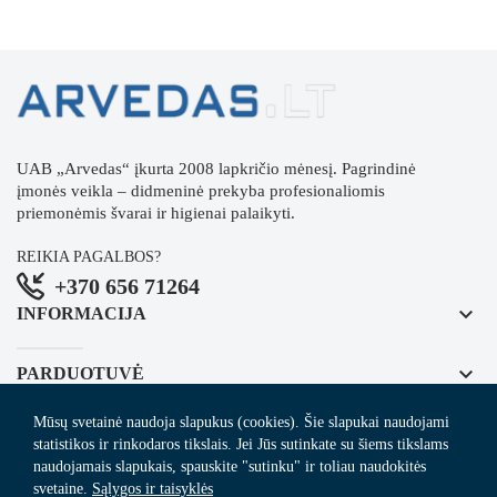
UAB „Arvedas“ įkurta 2008 lapkričio mėnesį. Pagrindinė
įmonės veikla – didmeninė prekyba profesionaliomis
priemonėmis švarai ir higienai palaikyti.
REIKIA PAGALBOS?
+370 656 71264
keyboard_arrow_down
INFORMACIJA
keyboard_arrow_down
PARDUOTUVĖ
Mūsų svetainė naudoja slapukus (cookies). Šie slapukai naudojami
keyboard_arrow_down
REGISTRUOKITĖS NAUJIENLAIŠKIUI
statistikos ir rinkodaros tikslais. Jei Jūs sutinkate su šiems tikslams
naudojamais slapukais, spauskite "sutinku" ir toliau naudokitės
svetaine.
Sąlygos ir taisyklės