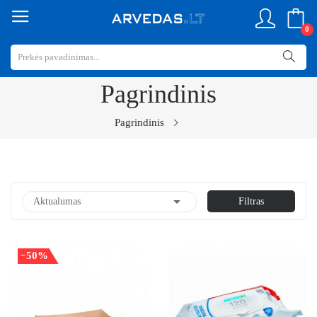
0
Pagrindinis
Pagrindinis

Aktualumas
Filtras
−50%