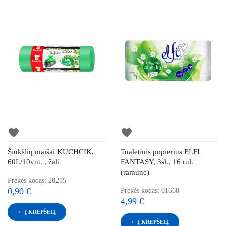
favorite
favorite
Šiukšlių maišai KUCHCIK,
Tualetinis popierius ELFI
60L/10vnt. , žali
FANTASY, 3sl., 16 rul.
(ramunė)
Prekės kodas: 28215
0,90 €
Prekės kodas: 01668
4,99 €
Į KREPŠELĮ
Į KREPŠELĮ