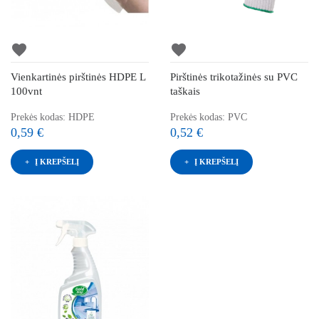
favorite
favorite
Vienkartinės pirštinės HDPE L
Pirštinės trikotažinės su PVC
100vnt
taškais
Prekės kodas: HDPE
Prekės kodas: PVC
0,59 €
0,52 €
Į KREPŠELĮ
Į KREPŠELĮ