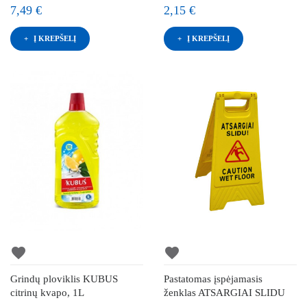
7,49 €
2,15 €
Į KREPŠELĮ
Į KREPŠELĮ
favorite
favorite
Grindų ploviklis KUBUS
Pastatomas įspėjamasis
citrinų kvapo, 1L
ženklas ATSARGIAI SLIDU