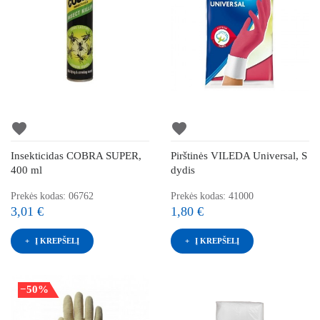
favorite
favorite
Insekticidas COBRA SUPER,
Pirštinės VILEDA Universal, S
400 ml
dydis
Prekės kodas: 06762
Prekės kodas: 41000
3,01 €
1,80 €
Į KREPŠELĮ
Į KREPŠELĮ
−50%