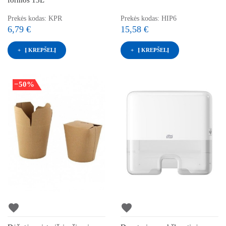
formos 13L
Prekės kodas: KPR
Prekės kodas: HIP6
6,79 €
15,58 €
Į KREPŠELĮ
Į KREPŠELĮ
−50%
favorite
favorite