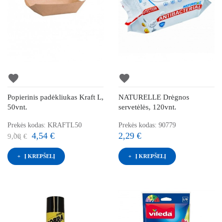
favorite
favorite
Popierinis padėkliukas Kraft L,
NATURELLE Drėgnos
50vnt.
servetėlės, 120vnt.
Prekės kodas: KRAFTL50
Prekės kodas: 90779
4,54 €
2,29 €
9,08 €
Į KREPŠELĮ
Į KREPŠELĮ