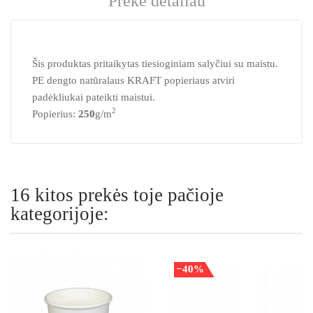
Prekė detaliau
Šis produktas pritaikytas tiesioginiam salyčiui su maistu.
PE dengto natūralaus KRAFT popieriaus atviri
padėkliukai pateikti maistui.
2
Popierius:
250
g/m
16 kitos prekės toje pačioje
kategorijoje:
−40%