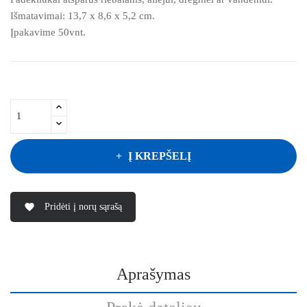
Išmatavimai: 13,7 x 8,6 x 5,2 cm.
Įpakavime 50vnt.
Į KREPŠELĮ
Pridėti į norų sąrašą
favorite
Aprašymas