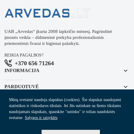
UAB „Arvedas“ įkurta 2008 lapkričio mėnesį. Pagrindinė
įmonės veikla – didmeninė prekyba profesionaliomis
priemonėmis švarai ir higienai palaikyti.
REIKIA PAGALBOS?
+370 656 71264
keyboard_arrow_down
INFORMACIJA
keyboard_arrow_down
PARDUOTUVĖ
Mūsų svetainė naudoja slapukus (cookies). Šie slapukai naudojami
keyboard_arrow_down
REGISTRUOKITĖS NAUJIENLAIŠKIUI
statistikos ir rinkodaros tikslais. Jei Jūs sutinkate su šiems tikslams
naudojamais slapukais, spauskite "sutinku" ir toliau naudokitės
svetaine.
Sąlygos ir taisyklės