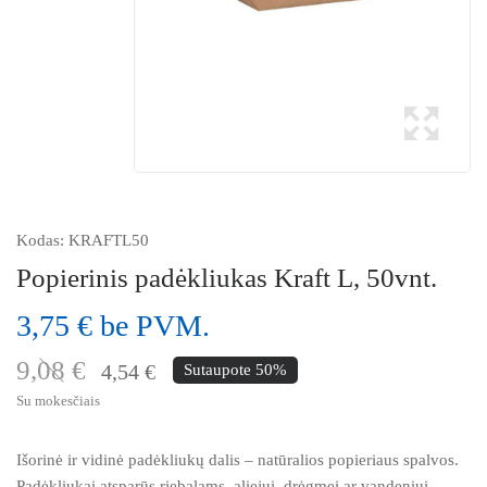
Kodas:
KRAFTL50
Popierinis padėkliukas Kraft L, 50vnt.
3,75 € be PVM.
9,08 €
4,54 €
Sutaupote 50%
Su mokesčiais
Išorinė ir vidinė padėkliukų dalis – natūralios popieriaus spalvos.
Padėkliukai atsparūs riebalams, aliejui, drėgmei ar vandeniui.