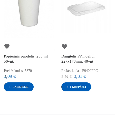
favorite
favorite
Popierinis puodelis, 250 ml
Dangtelis PP indeliui
50vnt.
227x178mm, 40vnt
Prekės kodas: 5870
Prekės kodas: P9400PPC
3,09 €
3,31 €
5,52 €
Į KREPŠELĮ
Į KREPŠELĮ