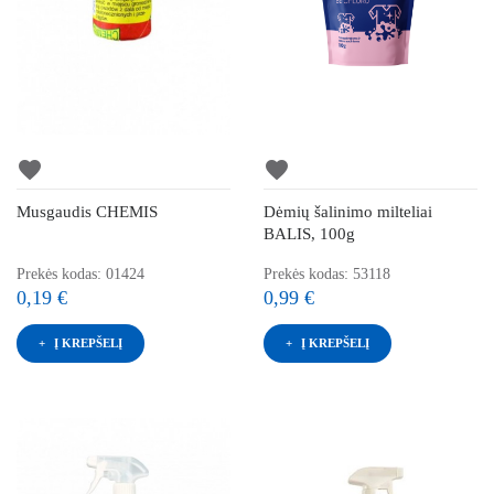
favorite
favorite
Musgaudis CHEMIS
Dėmių šalinimo milteliai
BALIS, 100g
Prekės kodas: 01424
Prekės kodas: 53118
0,19 €
0,99 €
Į KREPŠELĮ
Į KREPŠELĮ