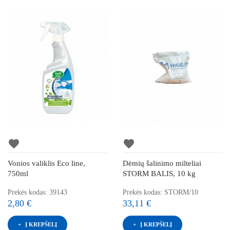
favorite
favorite
Vonios valiklis Eco line,
Dėmių šalinimo milteliai
750ml
STORM BALIS, 10 kg
Prekės kodas: 39143
Prekės kodas: STORM/10
2,80 €
33,11 €
Į KREPŠELĮ
Į KREPŠELĮ