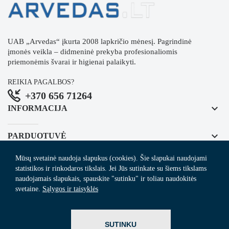
UAB „Arvedas“ įkurta 2008 lapkričio mėnesį. Pagrindinė
įmonės veikla – didmeninė prekyba profesionaliomis
priemonėmis švarai ir higienai palaikyti.
REIKIA PAGALBOS?
+370 656 71264
keyboard_arrow_down
INFORMACIJA
keyboard_arrow_down
PARDUOTUVĖ
Mūsų svetainė naudoja slapukus (cookies). Šie slapukai naudojami
keyboard_arrow_down
REGISTRUOKITĖS NAUJIENLAIŠKIUI
statistikos ir rinkodaros tikslais. Jei Jūs sutinkate su šiems tikslams
naudojamais slapukais, spauskite "sutinku" ir toliau naudokitės
svetaine.
Sąlygos ir taisyklės
© 2024
Arvedas.lt
- švaros prekių el. parduotuvė.
SUTINKU