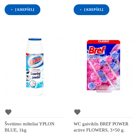
Į KREPŠELĮ
Į KREPŠELĮ
favorite
favorite
Šveitimo milteliai YPLON
WC gaiviklis BREF POWER
BLUE, 1kg
active FLOWERS, 3×50 g.