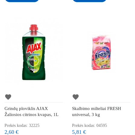
favorite
favorite
Grindų ploviklis AJAX
Skalbimo milteliai FRESH
Žaliosios citrinos kvapas, 1L
universal, 3 kg
Prekės kodas: 32225
Prekės kodas: 04595
2,60 €
5,81 €