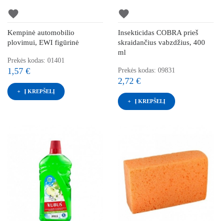
favorite
favorite
Kempinė automobilio
Insekticidas COBRA prieš
plovimui, EWI figūrinė
skraidančius vabzdžius, 400
ml
Prekės kodas: 01401
1,57 €
Prekės kodas: 09831
2,72 €
Į KREPŠELĮ
Į KREPŠELĮ