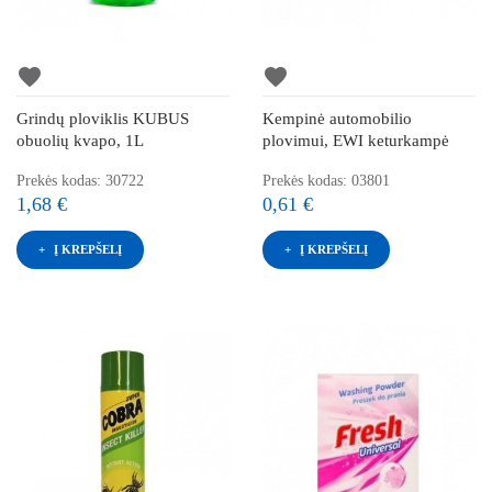
favorite
favorite
Grindų ploviklis KUBUS
Kempinė automobilio
obuolių kvapo, 1L
plovimui, EWI keturkampė
Prekės kodas: 30722
Prekės kodas: 03801
1,68 €
0,61 €
Į KREPŠELĮ
Į KREPŠELĮ