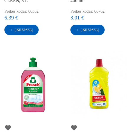
CLEAN, 5 L
400 ml
Prekės kodas: 60352
Prekės kodas: 06762
6,39 €
3,01 €
Į KREPŠELĮ
Į KREPŠELĮ
favorite
favorite