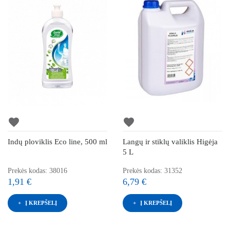
favorite
favorite
Indų ploviklis Eco line, 500 ml
Langų ir stiklų valiklis Higėja
5 L
Prekės kodas: 38016
Prekės kodas: 31352
1,91 €
6,79 €
Į KREPŠELĮ
Į KREPŠELĮ