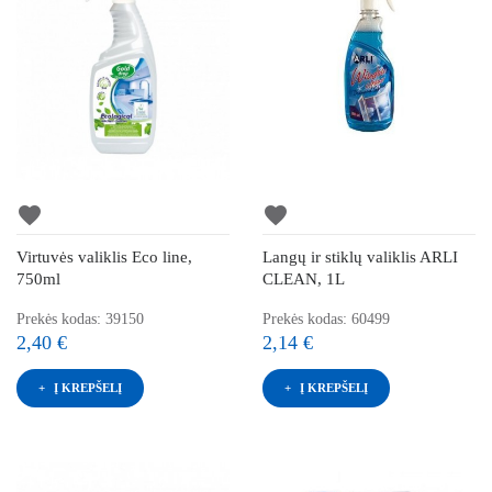
favorite
favorite
Virtuvės valiklis Eco line,
Langų ir stiklų valiklis ARLI
750ml
CLEAN, 1L
Prekės kodas: 39150
Prekės kodas: 60499
2,40 €
2,14 €
Į KREPŠELĮ
Į KREPŠELĮ