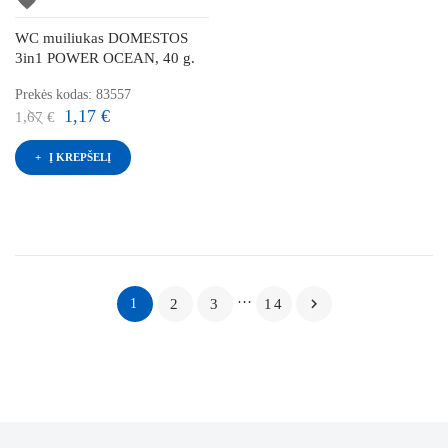
WC muiliukas DOMESTOS
3in1 POWER OCEAN, 40 g.
Prekės kodas: 83557
1,17 €
1,67 €
Į KREPŠELĮ
…

1
2
3
14