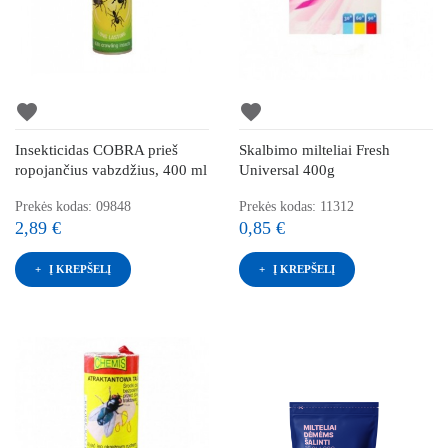
favorite
favorite
Insekticidas COBRA prieš
Skalbimo milteliai Fresh
ropojančius vabzdžius, 400 ml
Universal 400g
Prekės kodas: 09848
Prekės kodas: 11312
2,89 €
0,85 €
Į KREPŠELĮ
Į KREPŠELĮ