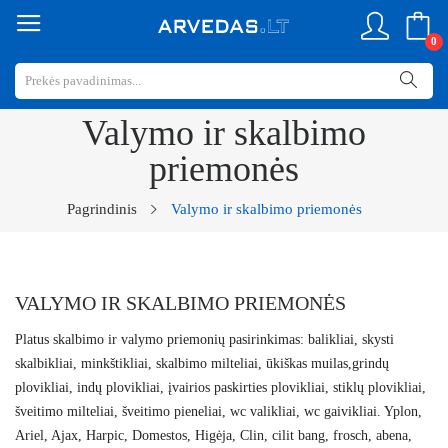
0
Valymo ir skalbimo
priemonės
Pagrindinis
Valymo ir skalbimo priemonės
VALYMO IR SKALBIMO PRIEMONĖS
Platus skalbimo ir valymo priemonių pasirinkimas: balikliai, skysti
skalbikliai, minkštikliai, skalbimo milteliai, ūkiškas muilas,grindų
plovikliai, indų plovikliai, įvairios paskirties plovikliai, stiklų plovikliai,
šveitimo milteliai, šveitimo pieneliai, wc valikliai, wc gaivikliai. Yplon,
Ariel, Ajax, Harpic, Domestos, Higėja, Clin, cilit bang, frosch, abena,