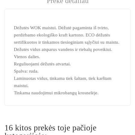
Prekė detaliau
Dėžutės WOK maistui. Dėžutė pagaminta iš tvirto,
perdirbamo ekologiško kraft kartono. ECO dėžutės
sertifikuotos ir tinkamos tiesioginiam sąlyčiui su maistu.
Dėžutės vidus atsparus vandens ir riebalų poveikiui.
Vienos dalies.
Reguliuojami dėžutės atvartai.
Spalva: ruda.
Laminuotas vidus, tinkama tiek šaltam, tiek karštam
maistui.
Tinkama naudojimui mikrobangų krosnelėje.
16 kitos prekės toje pačioje