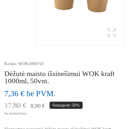
Kodas:
WOK1000/50
Dėžutė maisto išsinešimui WOK kraft
1000ml, 50vnt.
7,36 € be PVM.
17,80 €
8,90 €
Sutaupote 50%
Su mokesčiais
Vienkartinė popierinė dėžutė maisto išsinešimui WOK kraft.