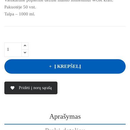
Pakuotėje 50 vnt.
Talpa – 1000 ml.
Į KREPŠELĮ
Pridėti į norų sąrašą
favorite
Aprašymas