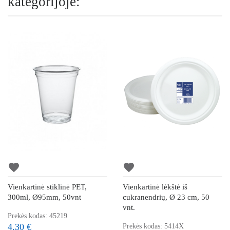
kategorijoje:
favorite
favorite
Vienkartinė stiklinė PET,
Vienkartinė lėkštė iš
300ml, Ø95mm, 50vnt
cukranendrių, Ø 23 cm, 50
vnt.
Prekės kodas: 45219
4,30 €
Prekės kodas: 5414X