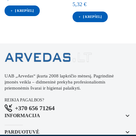
5,32 €
Į KREPŠELĮ
Į KREPŠELĮ
UAB „Arvedas“ įkurta 2008 lapkričio mėnesį. Pagrindinė
įmonės veikla – didmeninė prekyba profesionaliomis
priemonėmis švarai ir higienai palaikyti.
REIKIA PAGALBOS?
+370 656 71264
keyboard_arrow_down
INFORMACIJA
keyboard_arrow_down
PARDUOTUVĖ