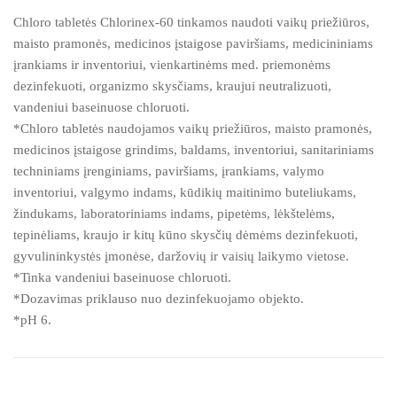
Chloro tabletės Chlorinex-60 tinkamos naudoti vaikų priežiūros,
maisto pramonės, medicinos įstaigose paviršiams, medicininiams
įrankiams ir inventoriui, vienkartinėms med. priemonėms
dezinfekuoti, organizmo skysčiams, kraujui neutralizuoti,
vandeniui baseinuose chloruoti.
*Chloro tabletės naudojamos vaikų priežiūros, maisto pramonės,
medicinos įstaigose grindims, baldams, inventoriui, sanitariniams
techniniams įrenginiams, paviršiams, įrankiams, valymo
inventoriui, valgymo indams, kūdikių maitinimo buteliukams,
žindukams, laboratoriniams indams, pipetėms, lėkštelėms,
tepinėliams, kraujo ir kitų kūno skysčių dėmėms dezinfekuoti,
gyvulininkystės įmonėse, daržovių ir vaisių laikymo vietose.
*Tinka vandeniui baseinuose chloruoti.
*Dozavimas priklauso nuo dezinfekuojamo objekto.
*pH 6.