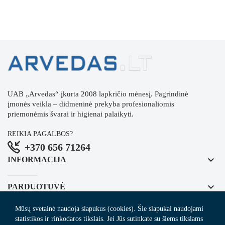
UAB „Arvedas“ įkurta 2008 lapkričio mėnesį. Pagrindinė
įmonės veikla – didmeninė prekyba profesionaliomis
priemonėmis švarai ir higienai palaikyti.
REIKIA PAGALBOS?
+370 656 71264
keyboard_arrow_down
INFORMACIJA
keyboard_arrow_down
PARDUOTUVĖ
Mūsų svetainė naudoja slapukus (cookies). Šie slapukai naudojami
keyboard_arrow_down
REGISTRUOKITĖS NAUJIENLAIŠKIUI
statistikos ir rinkodaros tikslais. Jei Jūs sutinkate su šiems tikslams