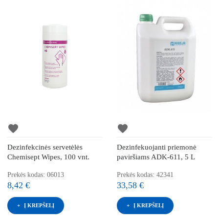
favorite
favorite
Dezinfekcinės servetėlės
Dezinfekuojanti priemonė
Chemisept Wipes, 100 vnt.
paviršiams ADK-611, 5 L
Prekės kodas: 06013
Prekės kodas: 42341
8,42 €
33,58 €
Į KREPŠELĮ
Į KREPŠELĮ