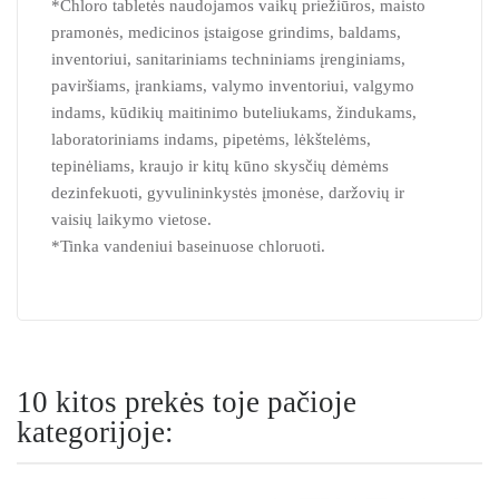
*Chloro tabletės naudojamos vaikų priežiūros, maisto
pramonės, medicinos įstaigose grindims, baldams,
inventoriui, sanitariniams techniniams įrenginiams,
paviršiams, įrankiams, valymo inventoriui, valgymo
indams, kūdikių maitinimo buteliukams, žindukams,
laboratoriniams indams, pipetėms, lėkštelėms,
tepinėliams, kraujo ir kitų kūno skysčių dėmėms
dezinfekuoti, gyvulininkystės įmonėse, daržovių ir
vaisių laikymo vietose.
*Tinka vandeniui baseinuose chloruoti.
10 kitos prekės toje pačioje
kategorijoje: