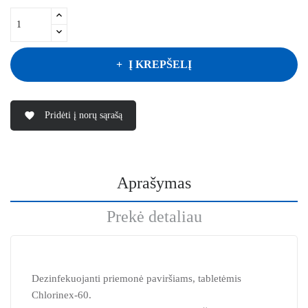
Į KREPŠELĮ
Pridėti į norų sąrašą
favorite
Aprašymas
Prekė detaliau
Dezinfekuojanti priemonė paviršiams, tabletėmis
Chlorinex-60.