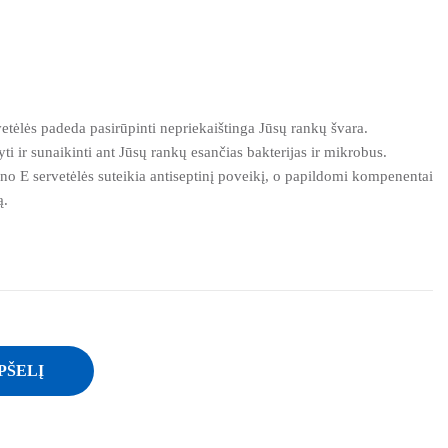
ėlės padeda pasirūpinti nepriekaištinga Jūsų rankų švara.
ti ir sunaikinti ant Jūsų rankų esančias bakterijas ir mikrobus.
ino E servetėlės suteikia antiseptinį poveikį, o papildomi kompenentai
ą.
PŠELĮ