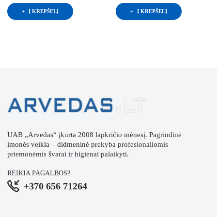
Į KREPŠELĮ
Į KREPŠELĮ
UAB „Arvedas“ įkurta 2008 lapkričio mėnesį. Pagrindinė
įmonės veikla – didmeninė prekyba profesionaliomis
priemonėmis švarai ir higienai palaikyti.
REIKIA PAGALBOS?
+370 656 71264