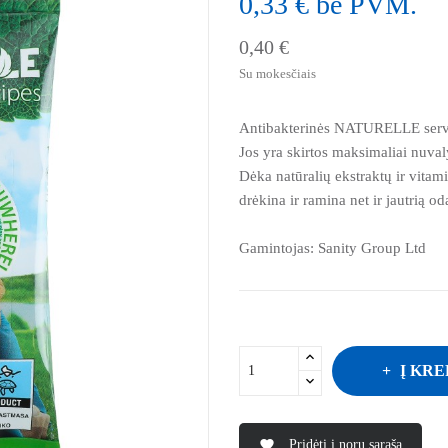
0,33 € be PVM.
0,40 €
Su mokesčiais
Antibakterinės NATURELLE servet
Jos yra skirtos maksimaliai nuvaly
Dėka natūralių ekstraktų ir vitam
drėkina ir ramina net ir jautrią od
Gamintojas: Sanity Group Ltd
Į KRE
Pridėti į norų sąrašą
favorite