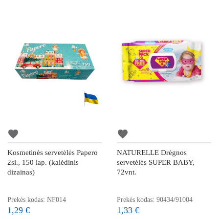
favorite
favorite
Kosmetinės servetėlės Papero
NATURELLE Drėgnos
2sl., 150 lap. (kalėdinis
servetėlės SUPER BABY,
dizainas)
72vnt.
Prekės kodas: NF014
Prekės kodas: 90434/91004
1,29 €
1,33 €