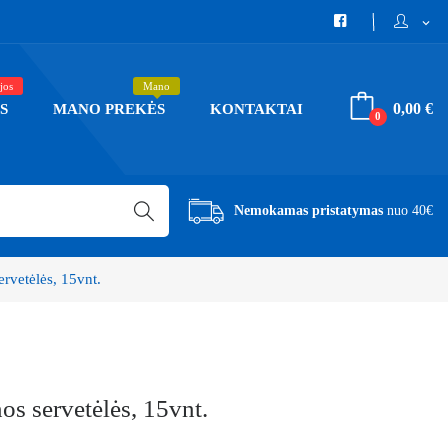
expand_more
jos
Mano
0,00 €
S
MANO PREKĖS
KONTAKTAI
0
Nemokamas pristatymas
nuo 40€
vetėlės, 15vnt.
servetėlės, 15vnt.