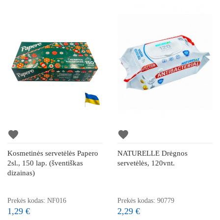
favorite
favorite
Kosmetinės servetėlės Papero
NATURELLE Drėgnos
2sl., 150 lap. (šventiškas
servetėlės, 120vnt.
dizainas)
Prekės kodas: NF016
Prekės kodas: 90779
1,29 €
2,29 €