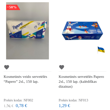
−50%
favorite
favorite
Kosmetinės veido servetėlės
Kosmetinės servetėlės Papero
“Papero” 2sl., 150 lap.
2sl., 150 lap. (kalėdiškas
dizainas)
Prekės kodas: NF002
Prekės kodas: NF013
0,78 €
1,29 €
1,56 €