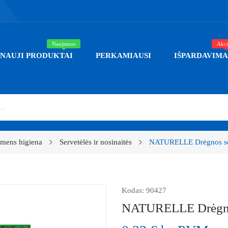
Naujienos
Akci
NAUJI PRODUKTAI
PERKAMIAUSI
IŠPARDAVIMA
mens higiena
Servetėlės ir nosinaitės
NATURELLE Drėgnos ser
Kodas:
90427
NATURELLE Drėgnos 