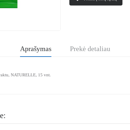
Aprašymas
Prekė detaliau
straktu, NATURELLE, 15 vnt.
e: