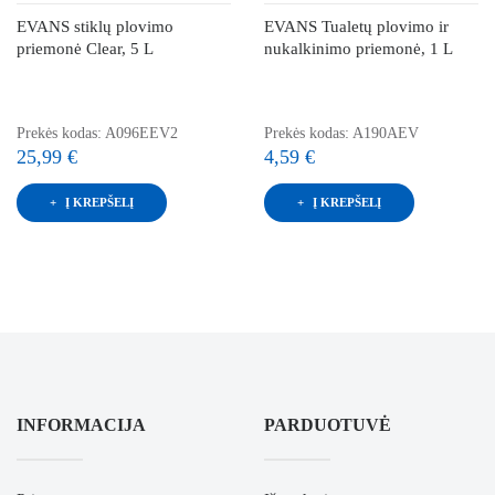
EVANS stiklų plovimo
EVANS Tualetų plovimo ir
priemonė Clear, 5 L
nukalkinimo priemonė, 1 L
Prekės kodas: A096EEV2
Prekės kodas: A190AEV
25,99 €
4,59 €
Į KREPŠELĮ
Į KREPŠELĮ
INFORMACIJA
PARDUOTUVĖ