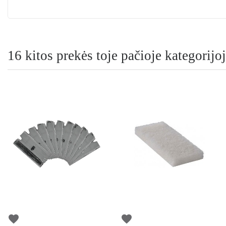
16 kitos prekės toje pačioje kategorijoj
favorite
favorite