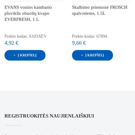
EVANS vonios kambario
Skalbimo priemonė FROSCH
ploviklis obuolių kvapo
spalvotiems, 1.5L
EVERFRESH, 1 L
Prekės kodas: A103AEV
Prekės kodas: 67894
4,92 €
9,66 €
Į KREPŠELĮ
Į KREPŠELĮ
REGISTRUOKITĖS NAUJIENLAIŠKIUI