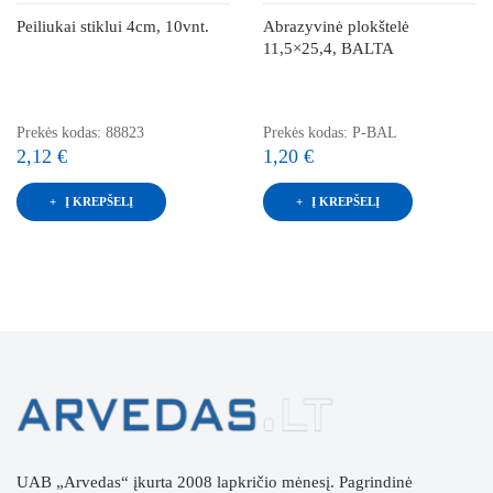
Peiliukai stiklui 4cm, 10vnt.
Abrazyvinė plokštelė
11,5×25,4, BALTA
Prekės kodas: 88823
Prekės kodas: P-BAL
2,12 €
1,20 €
Į KREPŠELĮ
Į KREPŠELĮ
UAB „Arvedas“ įkurta 2008 lapkričio mėnesį. Pagrindinė