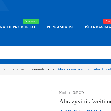
Naujienos
Akci
NAUJI PRODUKTAI
PERKAMIAUSI
IŠPARDAVIMA
Priemonės profesionalams
Abrazyvinis šveitimo padas 13 col
Kodas:
13/RUD
Abrazyvinis šveitim