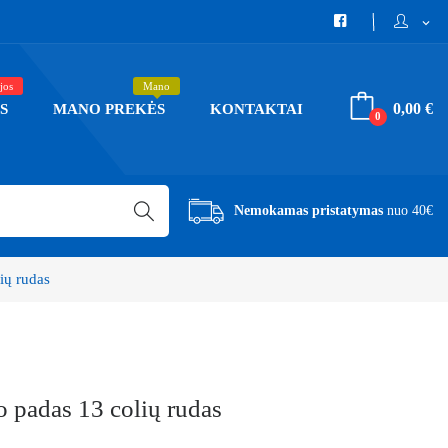
expand_more
jos
Mano
0,00 €
S
MANO PREKĖS
KONTAKTAI
0
Nemokamas pristatymas
nuo 40€
ių rudas
o padas 13 colių rudas