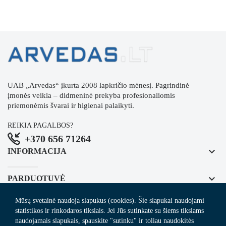
UAB „Arvedas“ įkurta 2008 lapkričio mėnesį. Pagrindinė
įmonės veikla – didmeninė prekyba profesionaliomis
priemonėmis švarai ir higienai palaikyti.
REIKIA PAGALBOS?
+370 656 71264
keyboard_arrow_down
INFORMACIJA
keyboard_arrow_down
PARDUOTUVĖ
Mūsų svetainė naudoja slapukus (cookies). Šie slapukai naudojami
keyboard_arrow_down
REGISTRUOKITĖS NAUJIENLAIŠKIUI
statistikos ir rinkodaros tikslais. Jei Jūs sutinkate su šiems tikslams
naudojamais slapukais, spauskite "sutinku" ir toliau naudokitės