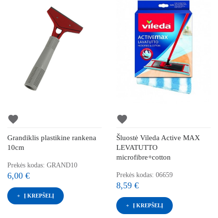
favorite
favorite
Grandiklis plastikine rankena
Šluostė Vileda Active MAX
10cm
LEVATUTTO
microfibre+cotton
Prekės kodas: GRAND10
6,00 €
Prekės kodas: 06659
8,59 €
Į KREPŠELĮ
Į KREPŠELĮ