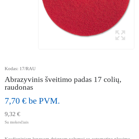
Kodas:
17/RAU
Abrazyvinis šveitimo padas 17 colių,
raudonas
7,70 € be PVM.
9,32 €
Su mokesčiais
Kasdieniniam lengvam drėgnam valymui su automatine plovimo