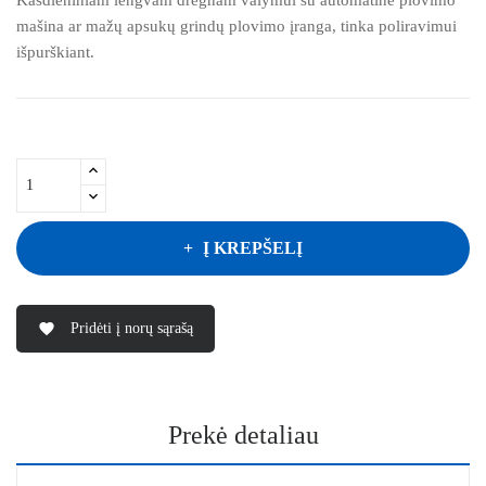
mašina ar mažų apsukų grindų plovimo įranga, tinka poliravimui
išpurškiant.
Į KREPŠELĮ
Pridėti į norų sąrašą
favorite
Prekė detaliau