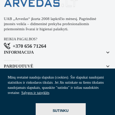
UAB „Arvedas“ įkurta 2008 lapkričio mėnesį. Pagrindinė
įmonės veikla – didmeninė prekyba profesionaliomis
priemonėmis švarai ir higienai palaikyti.
REIKIA PAGALBOS?
+370 656 71264
keyboard_arrow_down
INFORMACIJA
keyboard_arrow_down
PARDUOTUVĖ
Mūsų svetainė naudoja slapukus (cookies). Šie slapukai naudojami
keyboard_arrow_down
REGISTRUOKITĖS NAUJIENLAIŠKIUI
statistikos ir rinkodaros tikslais. Jei Jūs sutinkate su šiems tikslams
naudojamais slapukais, spauskite "sutinku" ir toliau naudokitės
svetaine.
Sąlygos ir taisyklės
© 2024
Arvedas.lt
- švaros prekių el. parduotuvė.
SUTINKU
ITBrolis.lt
Sprendimas