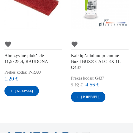
favorite
favorite
Abrazyvinė plokštelė
Kalkių šalinimo priemonė
11,5x25,4, RAUDONA
Buzil BUZ® CALC EX 1L-
G437
Prekės kodas: P-RAU
1,20 €
Prekės kodas: G437
4,56 €
9,12 €
Į KREPŠELĮ
Į KREPŠELĮ