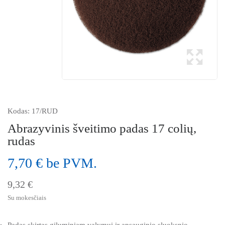
Kodas:
17/RUD
Abrazyvinis šveitimo padas 17 colių,
rudas
7,70 € be PVM.
9,32 €
Su mokesčiais
Padas skirtas giluminiam valymui ir apsauginio sluoksnio