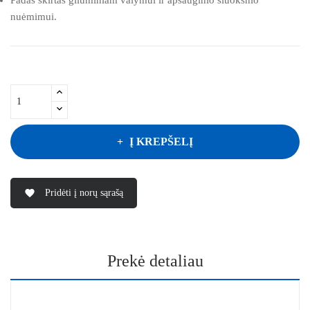
nuėmimui.
Į KREPŠELĮ
Pridėti į norų sąrašą
favorite
Prekė detaliau