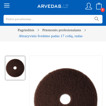
0
Pagrindinis
Priemonės profesionalams
Abrazyvinis šveitimo padas 17 colių, rudas