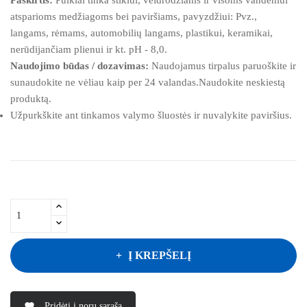
atsparioms medžiagoms bei paviršiams, pavyzdžiui: Pvz.,
langams, rėmams, automobilių langams, plastikui, keramikai,
nerūdijančiam plienui ir kt. pH - 8,0.
Naudojimo būdas / dozavimas:
Naudojamus tirpalus paruoškite ir
sunaudokite ne vėliau kaip per 24 valandas.Naudokite neskiestą
produktą.
Užpurkškite ant tinkamos valymo šluostės ir nuvalykite paviršius.
Į KREPŠELĮ
Pridėti į norų sąrašą
favorite