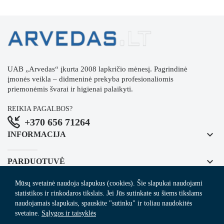
UAB „Arvedas“ įkurta 2008 lapkričio mėnesį. Pagrindinė
įmonės veikla – didmeninė prekyba profesionaliomis
priemonėmis švarai ir higienai palaikyti.
REIKIA PAGALBOS?
+370 656 71264
keyboard_arrow_down
INFORMACIJA
keyboard_arrow_down
PARDUOTUVĖ
Mūsų svetainė naudoja slapukus (cookies). Šie slapukai naudojami
keyboard_arrow_down
REGISTRUOKITĖS NAUJIENLAIŠKIUI
statistikos ir rinkodaros tikslais. Jei Jūs sutinkate su šiems tikslams
naudojamais slapukais, spauskite "sutinku" ir toliau naudokitės
svetaine.
Sąlygos ir taisyklės