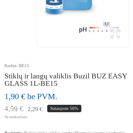
Kodas:
BE15
Stiklų ir langų valiklis Buzil BUZ EASY
GLASS 1L-BE15
1,90 € be PVM.
4,59 €
2,29 €
Sutaupote 50%
Su mokesčiais
Paskirtis:
Puikiai tinka stiklui, veidrodžiams ir visoms vandeniui