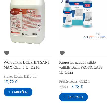
favorite
favorite
WC valiklis DOLPHIN SANI
Paruoštas naudoti stiklo
MAX GEL, 5 L - D210
valiklis Buzil PROFIGLASS
1L-G522
Prekės kodas: D210-5L
15,72 €
Prekės kodas: G522-1
3,78 €
7,55 €
Į KREPŠELĮ
Į KREPŠELĮ