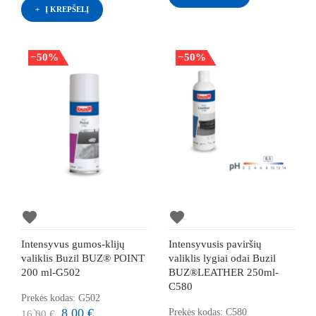
Į KREPŠELĮ
−50%
−50%
favorite
favorite
Intensyvus gumos-klijų
Intensyvusis paviršių
valiklis Buzil BUZ® POINT
valiklis lygiai odai Buzil
200 ml-G502
BUZ®LEATHER 250ml-
C580
Prekės kodas: G502
8,00 €
Prekės kodas: C580
16,00 €