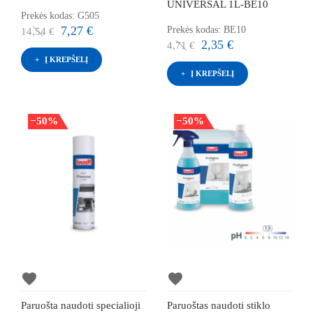
UNIVERSAL 1L-BE10
Prekės kodas: G505
7,27 €
Prekės kodas: BE10
14,54 €
2,35 €
4,71 €
Į KREPŠELĮ
Į KREPŠELĮ
−50%
−50%
favorite
favorite
Paruošta naudoti specialioji
Paruoštas naudoti stiklo