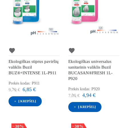
favorite
favorite
Ekologiškas stiprus paviršių
Ekologiškas universalus
valiklis Buzil
sanitarinis valiklis Buzil
BUZ®+INTENSE 1L-P911
BUCASAN®FRESH 1L-
P920
Prekės kodas: P911
6,85 €
Prekės kodas: P920
9,79 €
4,94 €
7,05 €
Į KREPŠELĮ
Į KREPŠELĮ
−30%
−30%