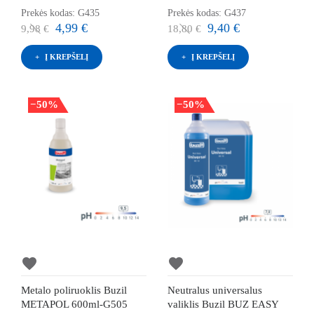
Prekės kodas: G435
Prekės kodas: G437
4,99 €
9,40 €
9,98 €
18,80 €
Į KREPŠELĮ
Į KREPŠELĮ
−50%
−50%
favorite
favorite
Metalo poliruoklis Buzil
Neutralus universalus
METAPOL 600ml-G505
valiklis Buzil BUZ EASY