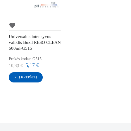
favorite
Universalus intensyvus
valiklis Buzil RESO CLEAN
600ml-G515
Prekės kodas: G515
5,17 €
10,33 €
Į KREPŠELĮ