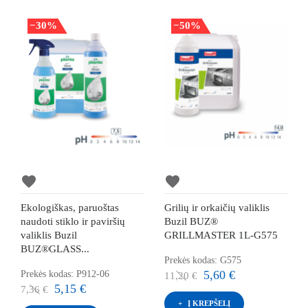
−30%
−50%
favorite
favorite
Ekologiškas, paruoštas
Grilių ir orkaičių valiklis
naudoti stiklo ir paviršių
Buzil BUZ®
valiklis Buzil
GRILLMASTER 1L-G575
BUZ®GLASS...
Prekės kodas: G575
5,60 €
Prekės kodas: P912-06
11,20 €
5,15 €
7,36 €
Į KREPŠELĮ