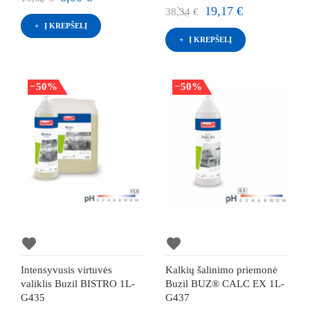
19,17 €
38,34 €
Į KREPŠELĮ
Į KREPŠELĮ
−50%
−50%
favorite
favorite
Intensyvusis virtuvės
Kalkių šalinimo priemonė
valiklis Buzil BISTRO 1L-
Buzil BUZ® CALC EX 1L-
G435
G437