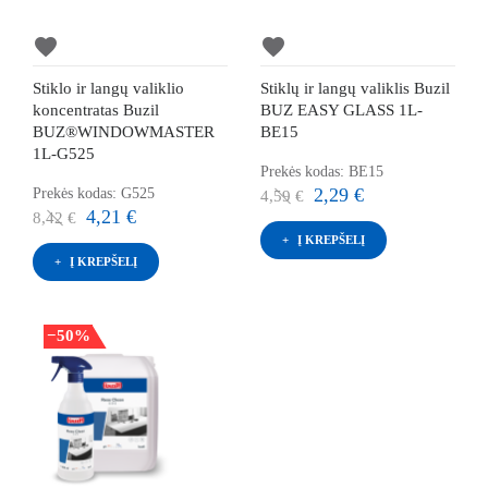
favorite
favorite
Stiklo ir langų valiklio
Stiklų ir langų valiklis Buzil
koncentratas Buzil
BUZ EASY GLASS 1L-
BUZ®WINDOWMASTER
BE15
1L-G525
Prekės kodas: BE15
2,29 €
Prekės kodas: G525
4,59 €
4,21 €
8,42 €
Į KREPŠELĮ
Į KREPŠELĮ
−50%