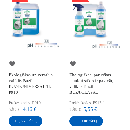
favorite
favorite
Ekologiškas universalus
Ekologiškas, paruoštas
valiklis Buzil
naudoti stiklo ir paviršių
BUZ®UNIVERSAL 1L-
valiklis Buzil
P910
BUZ®GLASS...
Prekės kodas: P910
Prekės kodas: P912-1
4,16 €
5,55 €
5,94 €
7,93 €
Į KREPŠELĮ
Į KREPŠELĮ