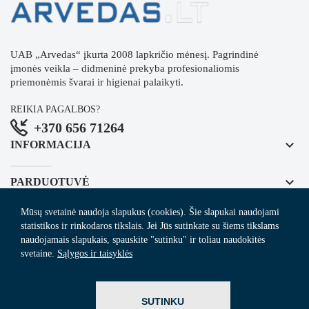
UAB „Arvedas“ įkurta 2008 lapkričio mėnesį. Pagrindinė
įmonės veikla – didmeninė prekyba profesionaliomis
priemonėmis švarai ir higienai palaikyti.
REIKIA PAGALBOS?
+370 656 71264
keyboard_arrow_down
INFORMACIJA
keyboard_arrow_down
PARDUOTUVĖ
Mūsų svetainė naudoja slapukus (cookies). Šie slapukai naudojami
keyboard_arrow_down
REGISTRUOKITĖS NAUJIENLAIŠKIUI
statistikos ir rinkodaros tikslais. Jei Jūs sutinkate su šiems tikslams
naudojamais slapukais, spauskite "sutinku" ir toliau naudokitės
svetaine.
Sąlygos ir taisyklės
© 2024
Arvedas.lt
- švaros prekių el. parduotuvė.
SUTINKU