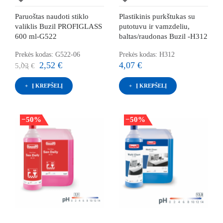
Paruoštas naudoti stiklo
Plastikinis purkštukas su
valiklis Buzil PROFIGLASS
putotuvu ir vamzdeliu,
600 ml-G522
baltas/raudonas Buzil -H312
Prekės kodas: G522-06
Prekės kodas: H312
2,52 €
4,07 €
5,03 €
Į KREPŠELĮ
Į KREPŠELĮ
−50%
−50%