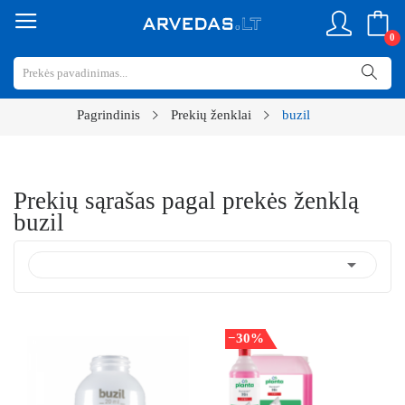
0
Pagrindinis
Prekių ženklai
buzil
Prekių sąrašas pagal prekės ženklą
buzil

−30%