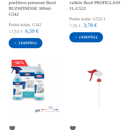
priežiūros priemonė Buzil
valiklis Buzil PROFIGLASS
BUZ®FINESSE 300ml-
1L-G522
G542
Prekės kodas: G522-1
3,78 €
Prekės kodas: G542
7,55 €
6,59 €
13,19 €
Į KREPŠELĮ
Į KREPŠELĮ
−50%
favorite
favorite