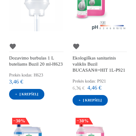
favorite
favorite
Dozavimo burbulas 1 L
Ekologiškas sanitarinis
buteliams Buzil 20 ml-H623
valiklis Buzil
BUCASAN®+HIT 1L-P921
Prekės kodas: H623
3,46 €
Prekės kodas: P921
4,46 €
6,36 €
Į KREPŠELĮ
Į KREPŠELĮ
−30%
−30%