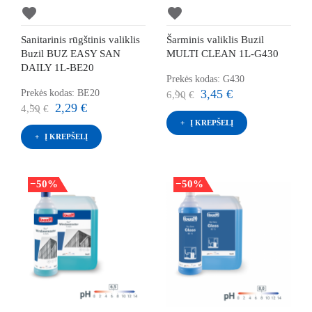
favorite
favorite
Sanitarinis rūgštinis valiklis
Šarminis valiklis Buzil
Buzil BUZ EASY SAN
MULTI CLEAN 1L-G430
DAILY 1L-BE20
Prekės kodas: G430
3,45 €
Prekės kodas: BE20
6,90 €
2,29 €
4,59 €
Į KREPŠELĮ
Į KREPŠELĮ
−50%
−50%