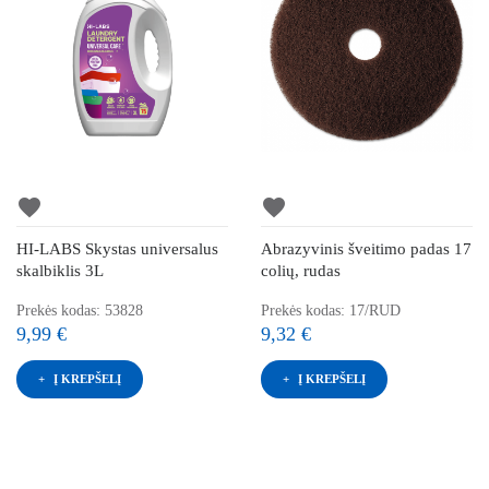
favorite
favorite
HI-LABS Skystas universalus
Abrazyvinis šveitimo padas 17
skalbiklis 3L
colių, rudas
Prekės kodas: 53828
Prekės kodas: 17/RUD
9,99 €
9,32 €
Į KREPŠELĮ
Į KREPŠELĮ