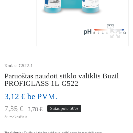
Kodas:
G522-1
Paruoštas naudoti stiklo valiklis Buzil
PROFIGLASS 1L-G522
3,12 € be PVM.
7,55 €
3,78 €
Sutaupote 50%
Su mokesčiais
Paskirtis:
Puikiai tinka vidaus stiklams ir paviršiams,