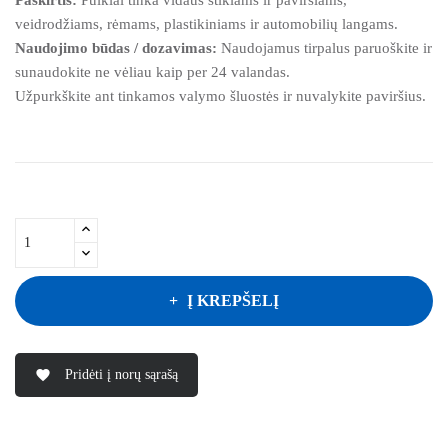
veidrodžiams, rėmams, plastikiniams ir automobilių langams.
Naudojimo būdas / dozavimas:
Naudojamus tirpalus paruoškite ir
sunaudokite ne vėliau kaip per 24 valandas.
Užpurkškite ant tinkamos valymo šluostės ir nuvalykite paviršius.
Į KREPŠELĮ
Pridėti į norų sąrašą
favorite