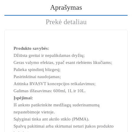
Aprašymas
Prekė detaliau
Produkto savybės:
Džiūsta greitai ir nepalikdamas dryžių;
Geras valymo efektas, ypač esant riebiems likučiams;
Palieka spindintį blizgesį;
Pasirinktinai naudojamas;
Atitinka RVASVT koncepcijos reikalavimus;
Galimas išfasavimas: 600ml, 1L ir 10L.
Įspėjimai:
Iš anksto patikrinkite medžiagų suderinamumą
nepastebimoje vietoje.
Sąlyginai tinka ant akrilo stiklo (PMMA).
Spalvų pakitimai arba skirtumai neturi įtakos produkto