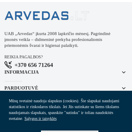
UAB „Arvedas“ įkurta 2008 lapkričio mėnesį. Pagrindinė
įmonės veikla – didmeninė prekyba profesionaliomis
priemonėmis švarai ir higienai palaikyti.
REIKIA PAGALBOS?
+370 656 71264
keyboard_arrow_down
INFORMACIJA
keyboard_arrow_down
PARDUOTUVĖ
Mūsų svetainė naudoja slapukus (cookies). Šie slapukai naudojami
keyboard_arrow_down
REGISTRUOKITĖS NAUJIENLAIŠKIUI
statistikos ir rinkodaros tikslais. Jei Jūs sutinkate su šiems tikslams
naudojamais slapukais, spauskite "sutinku" ir toliau naudokitės
svetaine.
Sąlygos ir taisyklės