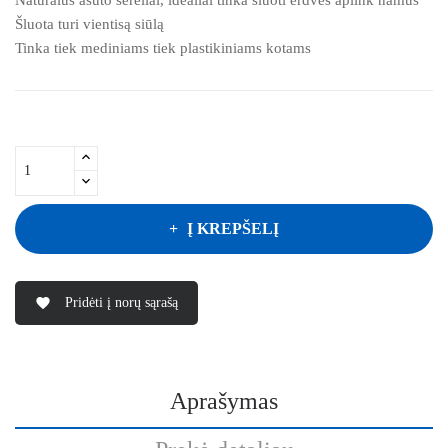
Šluota turi vientisą siūlą
Tinka tiek mediniams tiek plastikiniams kotams
Į KREPŠELĮ
Pridėti į norų sąrašą
favorite
Aprašymas