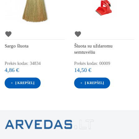
favorite
favorite
Sargo šluota
Šluota su uždaromu
semtuvėliu
Prekės kodas: 34834
Prekės kodas: 00009
4,86 €
14,50 €
Į KREPŠELĮ
Į KREPŠELĮ