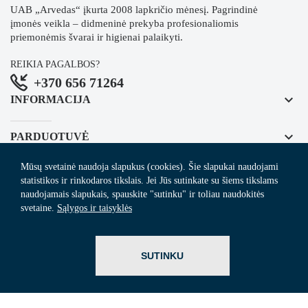
UAB „Arvedas“ įkurta 2008 lapkričio mėnesį. Pagrindinė
įmonės veikla – didmeninė prekyba profesionaliomis
priemonėmis švarai ir higienai palaikyti.
REIKIA PAGALBOS?
+370 656 71264
keyboard_arrow_down
INFORMACIJA
keyboard_arrow_down
PARDUOTUVĖ
Mūsų svetainė naudoja slapukus (cookies). Šie slapukai naudojami
keyboard_arrow_down
REGISTRUOKITĖS NAUJIENLAIŠKIUI
statistikos ir rinkodaros tikslais. Jei Jūs sutinkate su šiems tikslams
naudojamais slapukais, spauskite "sutinku" ir toliau naudokitės
svetaine.
Sąlygos ir taisyklės
© 2024
Arvedas.lt
- švaros prekių el. parduotuvė.
SUTINKU
ITBrolis.lt
Sprendimas