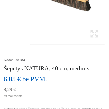
Kodas:
38184
Šepetys NATURA, 40 cm, medinis
6,85 € be PVM.
8,29 €
Su mokesčiais
Natūralūs ašuto šereliai, idealiai tinka šluoti erdves aplink namus