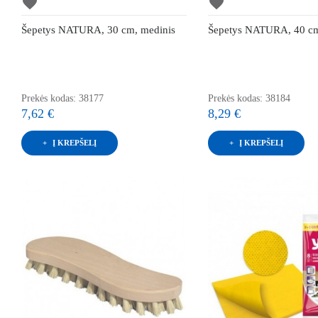
favorite
favorite
Šepetys NATURA, 30 cm, medinis
Šepetys NATURA, 40 cm
Prekės kodas: 38177
Prekės kodas: 38184
7,62 €
8,29 €
Į KREPŠELĮ
Į KREPŠELĮ