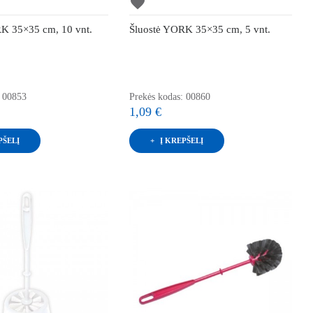
favorite
K 35×35 cm, 10 vnt.
Šluostė YORK 35×35 cm, 5 vnt.
: 00853
Prekės kodas: 00860
1,09 €
PŠELĮ
Į KREPŠELĮ