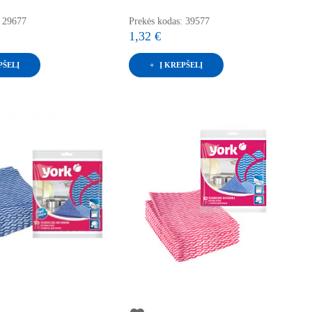
: 29677
Prekės kodas: 39577
1,32 €
PŠELĮ
Į KREPŠELĮ