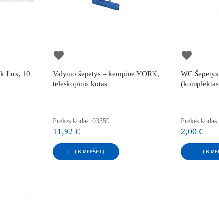
favorite
favorite
rk Lux, 10
Valymo šepetys – kempinė YORK,
WC Šepetys
teleskopinis kotas
(komplektas
Prekės kodas: 03359
Prekės kodas
11,92 €
2,00 €
Į KREPŠELĮ
Į KRE