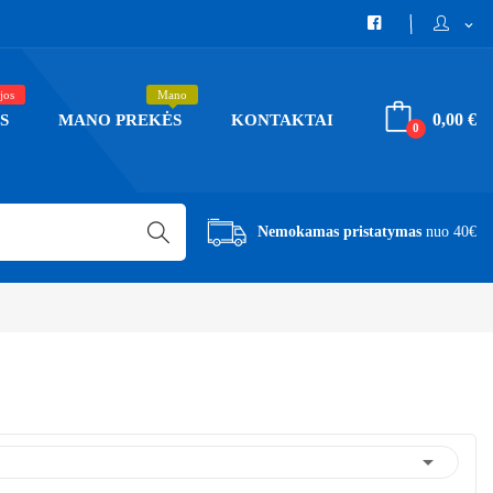
expand_more
jos
Mano
0,00 €
S
MANO PREKĖS
KONTAKTAI
0
Nemokamas pristatymas
nuo 40€
