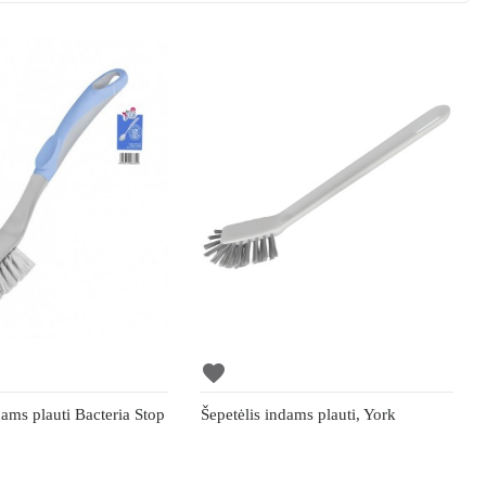
favorite
dams plauti Bacteria Stop
Šepetėlis indams plauti, York