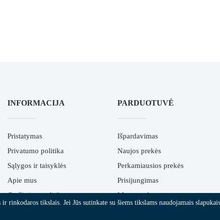
INFORMACIJA
PARDUOTUVĖ
Pristatymas
Išpardavimas
Privatumo politika
Naujos prekės
Sąlygos ir taisyklės
Perkamiausios prekės
Apie mus
Prisijungimas
Grąžinimo politika
Mano paskyra
r rinkodaros tikslais. Jei Jūs sutinkate su šiems tikslams naudojamais slapukais,
ES parama