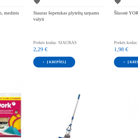
favorite
favorite
, medinis
Siauras šepetukas plytelių tarpams
Šluostė YOR
valyti
Prekės kodas: SIAURAS
Prekės kodas
2,29 €
1,98 €
Į KREPŠELĮ
Į KRE