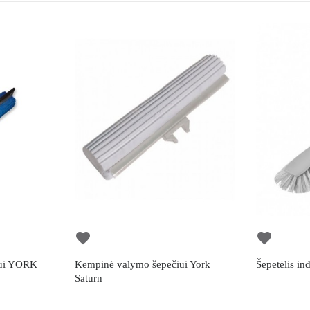
favorite
favorite
iui YORK
Kempinė valymo šepečiui York
Šepetėlis in
Saturn