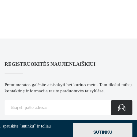
REGISTRUOKITĖS NAUJIENLAIŠKIUI
Prenumeratos galėsite atsisakyti bet kuriuo metu. Tam tikslui mūsų
kontaktinę informaciją rasite parduotuvės taisyklėse.
 spauskite "sutinku" ir toliau
SUTINKU