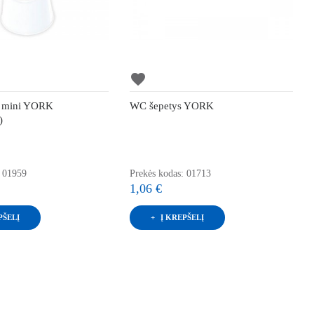
favorite
 mini YORK
WC šepetys YORK
)
: 01959
Prekės kodas: 01713
1,06 €
PŠELĮ
Į KREPŠELĮ