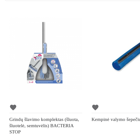
favorite
favorite
Grindų šlavimo komplektas (šluota,
Kempinė valymo šepeč
šluotelė, semtuvėlis) BACTERIA
STOP