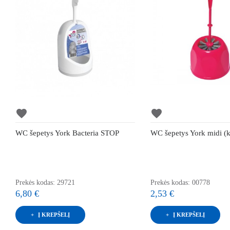
favorite
favorite
WC šepetys York Bacteria STOP
WC šepetys York midi (
Prekės kodas: 29721
Prekės kodas: 00778
6,80 €
2,53 €
Į KREPŠELĮ
Į KREPŠELĮ