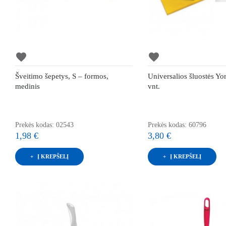
favorite
favorite
Šveitimo šepetys, S – formos,
Universalios šluostės Yo
medinis
vnt.
Prekės kodas: 02543
Prekės kodas: 60796
1,98 €
3,80 €
Į KREPŠELĮ
Į KREPŠELĮ