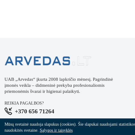
UAB „Arvedas“ įkurta 2008 lapkričio mėnesį. Pagrindinė
įmonės veikla – didmeninė prekyba profesionaliomis
priemonėmis švarai ir higienai palaikyti.
REIKIA PAGALBOS?
+370 656 71264
Mūsų svetainė naudoja slapukus (cookies). Šie slapukai naudojami statistikos i
naudokitės svetaine.
Sąlygos ir taisyklės