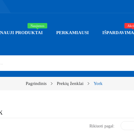
Naujienos
Akci
NAUJI PRODUKTAI
PERKAMIAUSI
IŠPARDAVIMA
Pagrindinis
Prekių ženklai
York
k
Rikiuoti pagal: