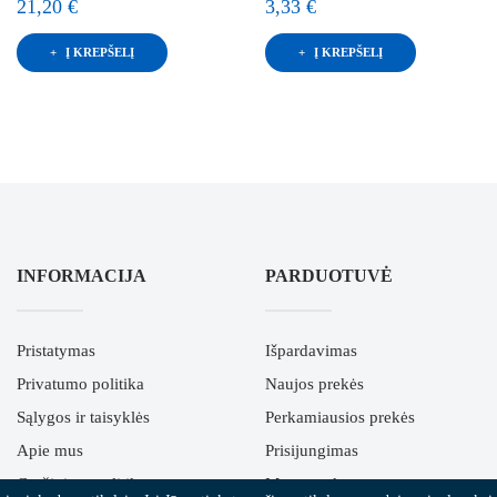
21,20 €
3,33 €
Į KREPŠELĮ
Į KREPŠELĮ
INFORMACIJA
PARDUOTUVĖ
Pristatymas
Išpardavimas
Privatumo politika
Naujos prekės
Sąlygos ir taisyklės
Perkamiausios prekės
Apie mus
Prisijungimas
Grąžinimo politika
Mano paskyra