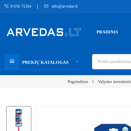
0 656 71264
info@arvedas.lt
PRADINIS
PREKIŲ KATALOGAS
Pagrindinis
Valymo inventori