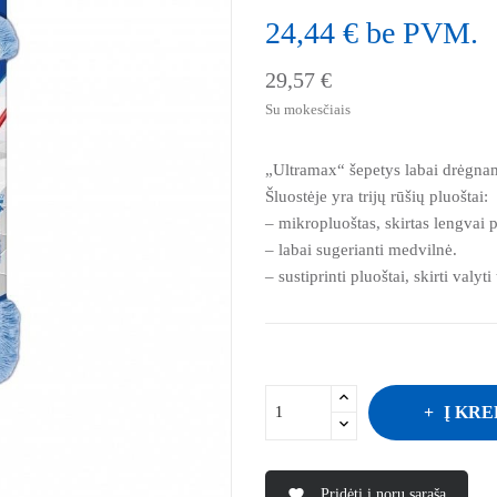
24,44 € be PVM.
29,57 €
Su mokesčiais
„Ultramax“ šepetys labai drėgnam 
Šluostėje yra trijų rūšių pluoštai:
– mikropluoštas, skirtas lengvai 
– labai sugerianti medvilnė.
– sustiprinti pluoštai, skirti valyti
Į KRE
Pridėti į norų sąrašą
favorite