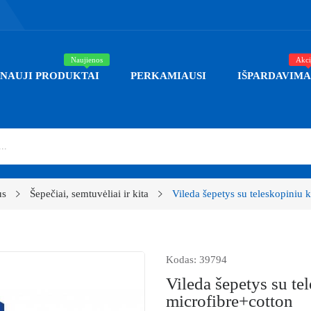
Naujienos
Akci
NAUJI PRODUKTAI
PERKAMIAUSI
IŠPARDAVIMA
us
Šepečiai, semtuvėliai ir kita
Vileda šepetys su teleskopiniu 
Kodas:
39794
Vileda šepetys su te
microfibre+cotton