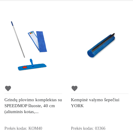
favorite
favorite
Grindų plovimo komplektas su
Kempinė valymo šepečiui
SPEEDMOP šluoste, 40 cm
YORK
(aliuminis kotas,...
Prekės kodas: KOM40
Prekės kodas: 03366