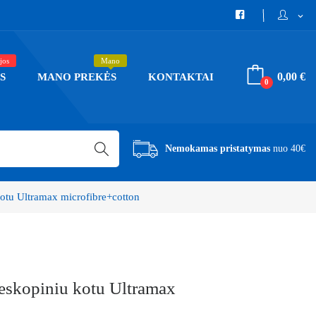
expand_more
jos
Mano
0,00 €
S
MANO PREKĖS
KONTAKTAI
0
Nemokamas pristatymas
nuo 40€
kotu Ultramax microfibre+cotton
leskopiniu kotu Ultramax