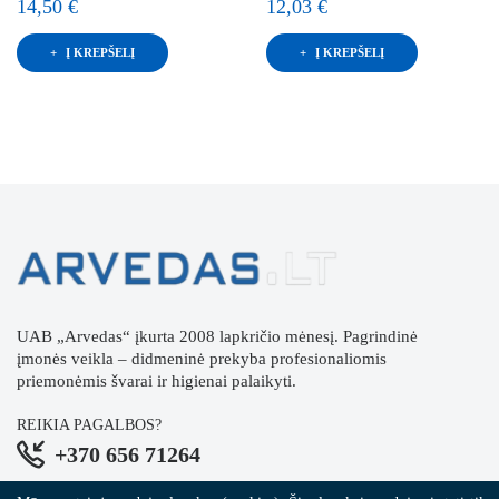
14,50 €
12,03 €
Į KREPŠELĮ
Į KREPŠELĮ
UAB „Arvedas“ įkurta 2008 lapkričio mėnesį. Pagrindinė
įmonės veikla – didmeninė prekyba profesionaliomis
priemonėmis švarai ir higienai palaikyti.
REIKIA PAGALBOS?
+370 656 71264