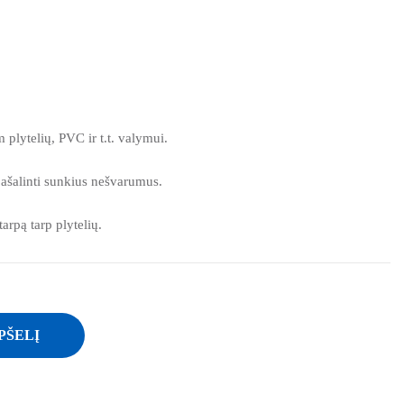
plytelių, PVC ir t.t. valymui.
pašalinti sunkius nešvarumus.
 tarpą tarp plytelių.
PŠELĮ