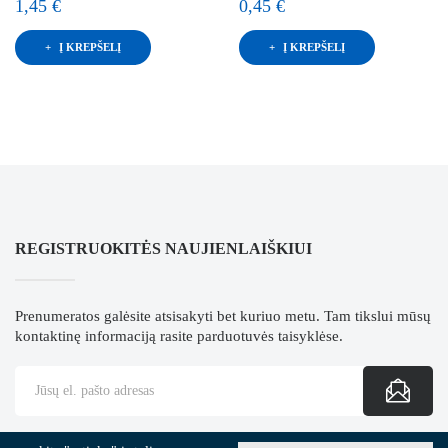
1,45 €
0,45 €
Į KREPŠELĮ
Į KREPŠELĮ
REGISTRUOKITĖS NAUJIENLAIŠKIUI
Prenumeratos galėsite atsisakyti bet kuriuo metu. Tam tikslui mūsų
kontaktinę informaciją rasite parduotuvės taisyklėse.