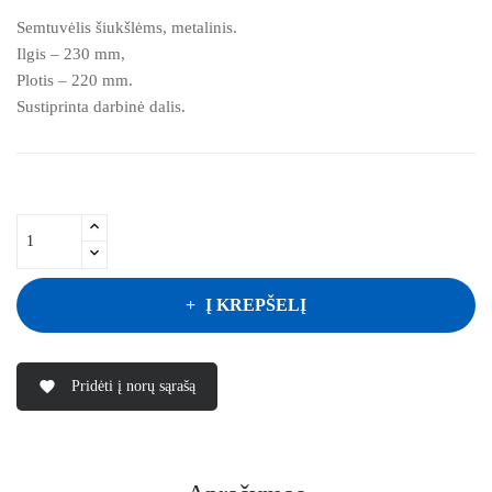
Semtuvėlis šiukšlėms, metalinis.
Ilgis – 230 mm,
Plotis – 220 mm.
Sustiprinta darbinė dalis.
Į KREPŠELĮ
Pridėti į norų sąrašą
favorite