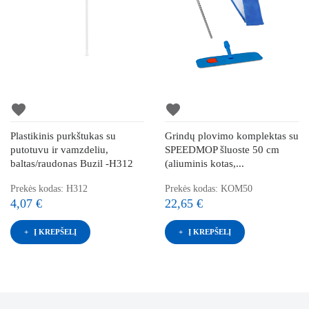
favorite
favorite
Plastikinis purkštukas su
Grindų plovimo komplektas su
putotuvu ir vamzdeliu,
SPEEDMOP šluoste 50 cm
baltas/raudonas Buzil -H312
(aliuminis kotas,...
Prekės kodas: H312
Prekės kodas: KOM50
4,07 €
22,65 €
Į KREPŠELĮ
Į KREPŠELĮ