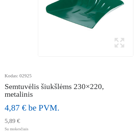
Kodas:
02925
Semtuvėlis šiukšlėms 230×220,
metalinis
4,87 € be PVM.
5,89 €
Su mokesčiais