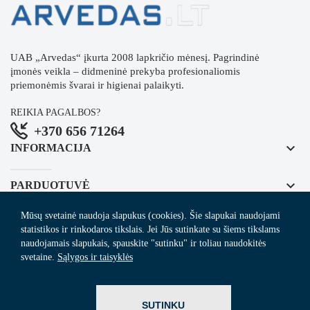
UAB „Arvedas“ įkurta 2008 lapkričio mėnesį. Pagrindinė
įmonės veikla – didmeninė prekyba profesionaliomis
priemonėmis švarai ir higienai palaikyti.
REIKIA PAGALBOS?
+370 656 71264
keyboard_arrow_down
INFORMACIJA
keyboard_arrow_down
PARDUOTUVĖ
Mūsų svetainė naudoja slapukus (cookies). Šie slapukai naudojami
keyboard_arrow_down
REGISTRUOKITĖS NAUJIENLAIŠKIUI
statistikos ir rinkodaros tikslais. Jei Jūs sutinkate su šiems tikslams
naudojamais slapukais, spauskite "sutinku" ir toliau naudokitės
svetaine.
Sąlygos ir taisyklės
© 2024
Arvedas.lt
- švaros prekių el. parduotuvė.
SUTINKU