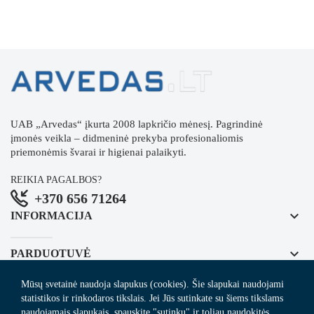
UAB „Arvedas“ įkurta 2008 lapkričio mėnesį. Pagrindinė
įmonės veikla – didmeninė prekyba profesionaliomis
priemonėmis švarai ir higienai palaikyti.
REIKIA PAGALBOS?
+370 656 71264
keyboard_arrow_down
INFORMACIJA
keyboard_arrow_down
PARDUOTUVĖ
Mūsų svetainė naudoja slapukus (cookies). Šie slapukai naudojami
keyboard_arrow_down
REGISTRUOKITĖS NAUJIENLAIŠKIUI
statistikos ir rinkodaros tikslais. Jei Jūs sutinkate su šiems tikslams
naudojamais slapukais, spauskite "sutinku" ir toliau naudokitės