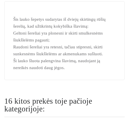
Šis lauko šepetys sudarytas iš dviejų skirtingų rūšių
šerelių, kad užtikrintų kokybiška šlavimą:
Geltoni šereliai yra plonesni ir skirti smulkesnėms
šiukšlelėms pagauti;
Raudoni šereliai yra retesni, tačiau stipresni, skirti
sunkesnėms šiukšlelėms ar akmenukams sušluoti.
Ši lauko šluota palengvina šlavimą, naudojant ją
nereikės naudoti daug jėgos.
16 kitos prekės toje pačioje
kategorijoje: