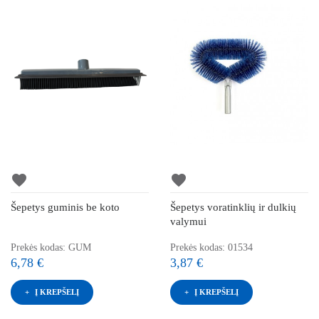
favorite
favorite
Šepetys guminis be koto
Šepetys voratinklių ir dulkių
valymui
Prekės kodas: GUM
Prekės kodas: 01534
6,78 €
3,87 €
Į KREPŠELĮ
Į KREPŠELĮ