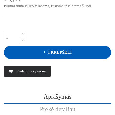
Puikiai tinka lauko terasoms, rūsiams ir laiptams šluoti.
Į KREPŠELĮ
Pridėti į norų sąrašą
favorite
Aprašymas
Prekė detaliau