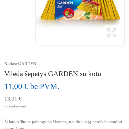
Kodas:
GARDEN
Vileda šepetys GARDEN su kotu
11,00 € be PVM.
13,31 €
Su mokesčiais
Ši lauko šluota palengvina šlavimą, naudojant ją nereikės naudoti
daug jėgos.