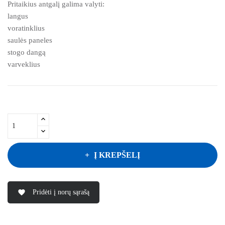
Pritaikius antgalį galima valyti:
langus
voratinklius
saulės paneles
stogo dangą
varveklius
Į KREPŠELĮ
Pridėti į norų sąrašą
favorite