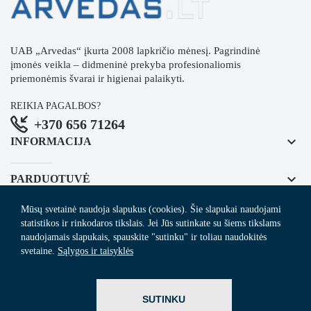
UAB „Arvedas“ įkurta 2008 lapkričio mėnesį. Pagrindinė
įmonės veikla – didmeninė prekyba profesionaliomis
priemonėmis švarai ir higienai palaikyti.
REIKIA PAGALBOS?
+370 656 71264
keyboard_arrow_down
INFORMACIJA
keyboard_arrow_down
PARDUOTUVĖ
Mūsų svetainė naudoja slapukus (cookies). Šie slapukai naudojami
keyboard_arrow_down
REGISTRUOKITĖS NAUJIENLAIŠKIUI
statistikos ir rinkodaros tikslais. Jei Jūs sutinkate su šiems tikslams
naudojamais slapukais, spauskite "sutinku" ir toliau naudokitės
svetaine.
Sąlygos ir taisyklės
© 2024
Arvedas.lt
- švaros prekių el. parduotuvė.
SUTINKU
ITBrolis.lt
Sprendimas