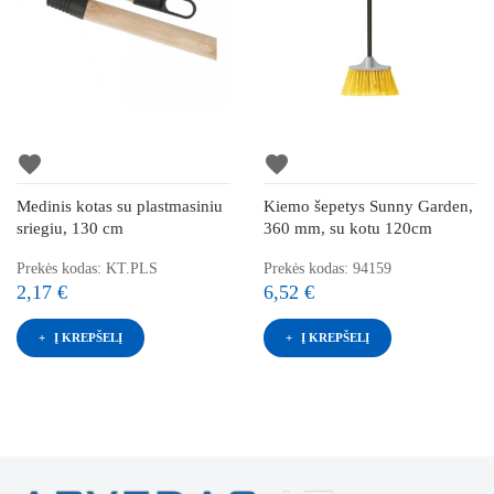
favorite
favorite
Medinis kotas su plastmasiniu
Kiemo šepetys Sunny Garden,
sriegiu, 130 cm
360 mm, su kotu 120cm
Prekės kodas: KT.PLS
Prekės kodas: 94159
2,17 €
6,52 €
Į KREPŠELĮ
Į KREPŠELĮ