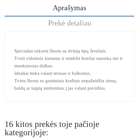
Aprašymas
Prekė detaliau
Specialiai sukurta šluota su dviejų tipų šereliais.
Tvirti vidutinio kietumo ir minkšti šereliai surenka net ir
menkiausias dulkes.
Idealiai tinka valant terasas ir balkonus.
Tvirta šluota su guminiais kraštais nepažeidžia sienų,
baldų ar laiptų atsitrenkus į jas valant paviršius.
16 kitos prekės toje pačioje
kategorijoje: