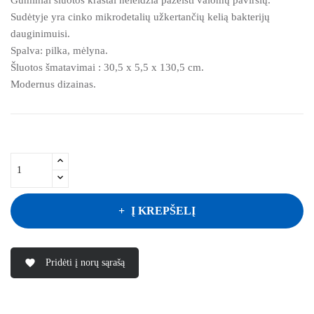
Sudėtyje yra cinko mikrodetalių užkertančių kelią bakterijų
dauginimuisi.
Spalva: pilka, mėlyna.
Šluotos šmatavimai : 30,5 x 5,5 x 130,5 cm.
Modernus dizainas.
Į KREPŠELĮ
Pridėti į norų sąrašą
favorite