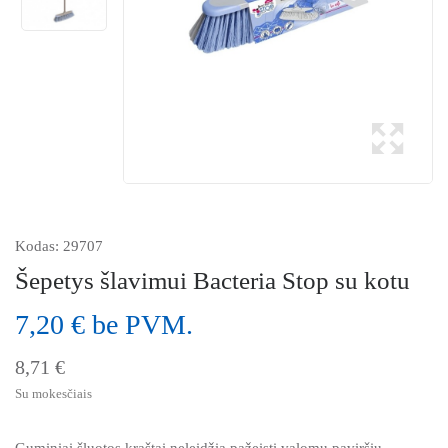
Kodas:
29707
Šepetys šlavimui Bacteria Stop su kotu
7,20 € be PVM.
8,71 €
Su mokesčiais
Guminiai šluotos kraštai neleidžia pažeisti valomų paviršių.