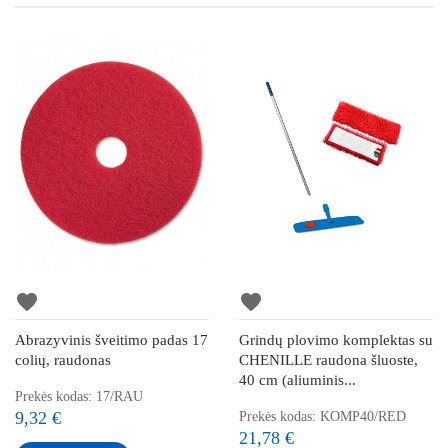
favorite
favorite
Abrazyvinis šveitimo padas 17
Grindų plovimo komplektas su
colių, raudonas
CHENILLE raudona šluoste,
40 cm (aliuminis...
Prekės kodas: 17/RAU
9,32 €
Prekės kodas: KOMP40/RED
21,78 €