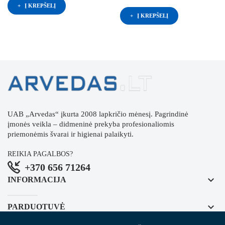
Į KREPŠELĮ
Į KREPŠELĮ
UAB „Arvedas“ įkurta 2008 lapkričio mėnesį. Pagrindinė
įmonės veikla – didmeninė prekyba profesionaliomis
priemonėmis švarai ir higienai palaikyti.
REIKIA PAGALBOS?
+370 656 71264
keyboard_arrow_down
INFORMACIJA
keyboard_arrow_down
PARDUOTUVĖ