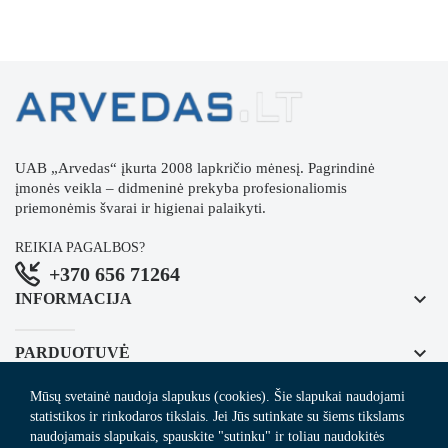
UAB „Arvedas“ įkurta 2008 lapkričio mėnesį. Pagrindinė
įmonės veikla – didmeninė prekyba profesionaliomis
priemonėmis švarai ir higienai palaikyti.
REIKIA PAGALBOS?
+370 656 71264
keyboard_arrow_down
INFORMACIJA
keyboard_arrow_down
PARDUOTUVĖ
Mūsų svetainė naudoja slapukus (cookies). Šie slapukai naudojami
keyboard_arrow_down
REGISTRUOKITĖS NAUJIENLAIŠKIUI
statistikos ir rinkodaros tikslais. Jei Jūs sutinkate su šiems tikslams
naudojamais slapukais, spauskite "sutinku" ir toliau naudokitės