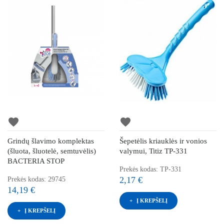
favorite
favorite
Grindų šlavimo komplektas
Šepetėlis kriauklės ir vonios
(šluota, šluotelė, semtuvėlis)
valymui, Titiz TP-331
BACTERIA STOP
Prekės kodas: TP-331
2,17 €
Prekės kodas: 29745
14,19 €
Į KREPŠELĮ
Į KREPŠELĮ