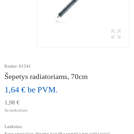
Kodas:
01541
Šepetys radiatoriams, 70cm
1,64 € be PVM.
1,98 €
Su mokesčiais
Lankstus;
Savo specialaus dizaino pagalba surenka net sunkiausiai