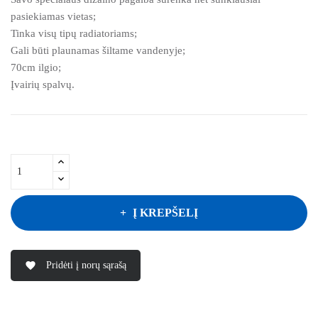
pasiekiamas vietas;
Tinka visų tipų radiatoriams;
Gali būti plaunamas šiltame vandenyje;
70cm ilgio;
Įvairių spalvų.
Į KREPŠELĮ
Pridėti į norų sąrašą
favorite