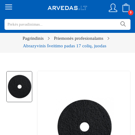
0
Pagrindinis
Priemonės profesionalams
Abrazyvinis šveitimo padas 17 colių, juodas