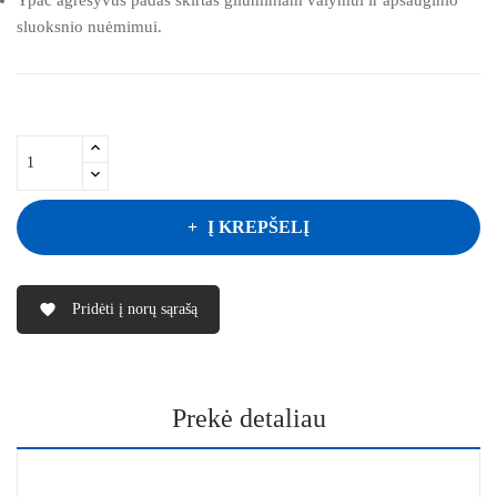
sluoksnio nuėmimui.
Į KREPŠELĮ
Pridėti į norų sąrašą
favorite
Prekė detaliau