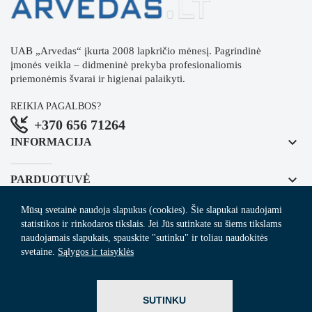
UAB „Arvedas“ įkurta 2008 lapkričio mėnesį. Pagrindinė
įmonės veikla – didmeninė prekyba profesionaliomis
priemonėmis švarai ir higienai palaikyti.
REIKIA PAGALBOS?
+370 656 71264
keyboard_arrow_down
INFORMACIJA
keyboard_arrow_down
PARDUOTUVĖ
Mūsų svetainė naudoja slapukus (cookies). Šie slapukai naudojami
keyboard_arrow_down
REGISTRUOKITĖS NAUJIENLAIŠKIUI
statistikos ir rinkodaros tikslais. Jei Jūs sutinkate su šiems tikslams
naudojamais slapukais, spauskite "sutinku" ir toliau naudokitės
svetaine.
Sąlygos ir taisyklės
© 2024
Arvedas.lt
- švaros prekių el. parduotuvė.
SUTINKU
ITBrolis.lt
Sprendimas