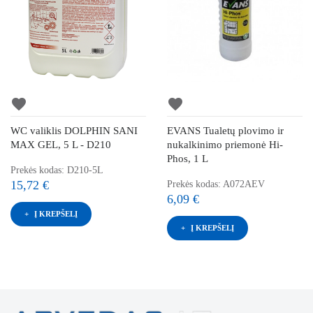
favorite
favorite
WC valiklis DOLPHIN SANI
EVANS Tualetų plovimo ir
MAX GEL, 5 L - D210
nukalkinimo priemonė Hi-
Phos, 1 L
Prekės kodas: D210-5L
15,72 €
Prekės kodas: A072AEV
6,09 €
Į KREPŠELĮ
Į KREPŠELĮ