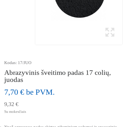
Kodas:
17/JUO
Abrazyvinis šveitimo padas 17 colių,
juodas
7,70 € be PVM.
9,32 €
Su mokesčiais
Ypač agresyvus padas skirtas giluminiam valymui ir apsauginio