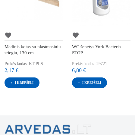
favorite
favorite
Medinis kotas su plastmasiniu
WC šepetys York Bacteria
sriegiu, 130 cm
STOP
Prekės kodas: KT.PLS
Prekės kodas: 29721
2,17 €
6,80 €
Į KREPŠELĮ
Į KREPŠELĮ