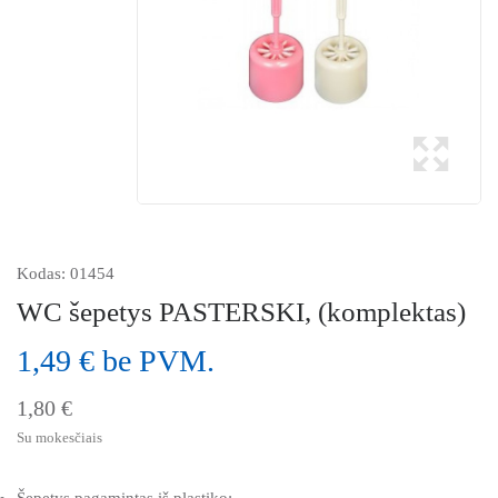
Kodas:
01454
WC šepetys PASTERSKI, (komplektas)
1,49 € be PVM.
1,80 €
Su mokesčiais
Šepetys pagamintas iš plastiko;