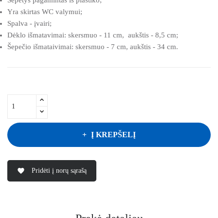
Yra skirtas WC valymui;
Spalva - įvairi;
Dėklo išmatavimai: skersmuo - 11 cm, aukštis - 8,5 cm;
Šepečio išmataivimai: skersmuo - 7 cm, aukštis - 34 cm.
Į KREPŠELĮ
Pridėti į norų sąrašą
favorite