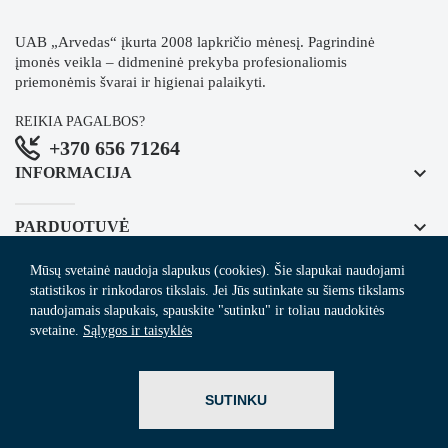
UAB „Arvedas“ įkurta 2008 lapkričio mėnesį. Pagrindinė
įmonės veikla – didmeninė prekyba profesionaliomis
priemonėmis švarai ir higienai palaikyti.
REIKIA PAGALBOS?
+370 656 71264
keyboard_arrow_down
INFORMACIJA
keyboard_arrow_down
PARDUOTUVĖ
Mūsų svetainė naudoja slapukus (cookies). Šie slapukai naudojami
keyboard_arrow_down
REGISTRUOKITĖS NAUJIENLAIŠKIUI
statistikos ir rinkodaros tikslais. Jei Jūs sutinkate su šiems tikslams
naudojamais slapukais, spauskite "sutinku" ir toliau naudokitės
svetaine.
Sąlygos ir taisyklės
© 2024
Arvedas.lt
- švaros prekių el. parduotuvė.
SUTINKU
ITBrolis.lt
Sprendimas