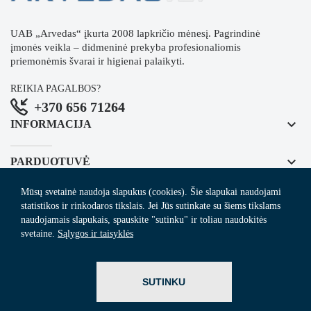
UAB „Arvedas“ įkurta 2008 lapkričio mėnesį. Pagrindinė
įmonės veikla – didmeninė prekyba profesionaliomis
priemonėmis švarai ir higienai palaikyti.
REIKIA PAGALBOS?
+370 656 71264
keyboard_arrow_down
INFORMACIJA
keyboard_arrow_down
PARDUOTUVĖ
Mūsų svetainė naudoja slapukus (cookies). Šie slapukai naudojami
keyboard_arrow_down
REGISTRUOKITĖS NAUJIENLAIŠKIUI
statistikos ir rinkodaros tikslais. Jei Jūs sutinkate su šiems tikslams
naudojamais slapukais, spauskite "sutinku" ir toliau naudokitės
svetaine.
Sąlygos ir taisyklės
© 2024
Arvedas.lt
- švaros prekių el. parduotuvė.
SUTINKU
ITBrolis.lt
Sprendimas