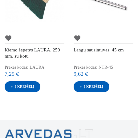
favorite
favorite
Kiemo šepetys LAURA, 250
Langų sausintuvas, 45 cm
mm, su kotu
Prekės kodas: LAURA
Prekės kodas: NTR-45
7,25 €
9,62 €
Į KREPŠELĮ
Į KREPŠELĮ