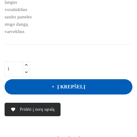
langus
voratinklius
saulės paneles
stogo dangą
varveklius
Į KREPŠELĮ
Pridėti į norų sąrašą
favorite