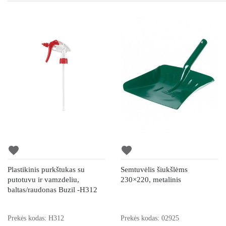
favorite
favorite
Plastikinis purkštukas su
Semtuvėlis šiukšlėms
putotuvu ir vamzdeliu,
230×220, metalinis
baltas/raudonas Buzil -H312
Prekės kodas: H312
Prekės kodas: 02925