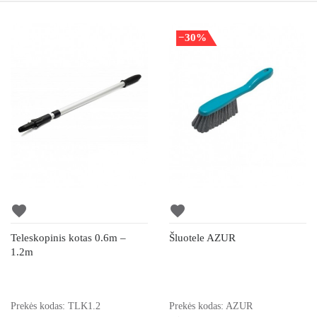
−30%
favorite
favorite
Teleskopinis kotas 0.6m –
Šluotele AZUR
1.2m
Prekės kodas: TLK1.2
Prekės kodas: AZUR