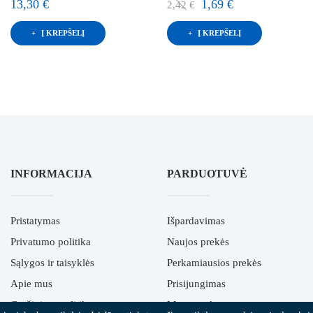
13,30 €
1,69 €
2,42 €
Į KREPŠELĮ
Į KREPŠELĮ
INFORMACIJA
PARDUOTUVĖ
Pristatymas
Išpardavimas
Privatumo politika
Naujos prekės
Sąlygos ir taisyklės
Perkamiausios prekės
Apie mus
Prisijungimas
Grąžinimo politika
Mano paskyra