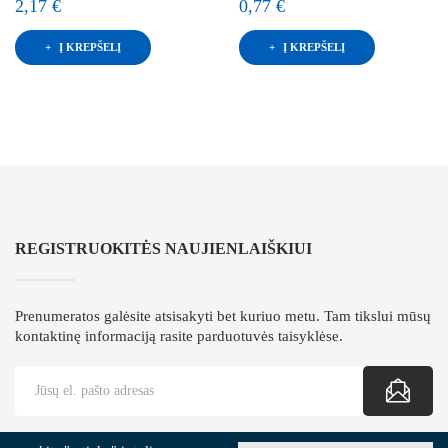
2,17 €
0,77 €
Į KREPŠELĮ
Į KREPŠELĮ
REGISTRUOKITĖS NAUJIENLAIŠKIUI
Prenumeratos galėsite atsisakyti bet kuriuo metu. Tam tikslui mūsų
kontaktinę informaciją rasite parduotuvės taisyklėse.