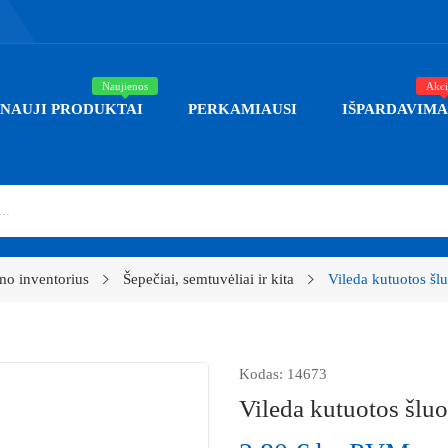
Naujienos
Akci
NAUJI PRODUKTAI
PERKAMIAUSI
IŠPARDAVIMA
mo inventorius
Šepečiai, semtuvėliai ir kita
Vileda kutuotos šl
Kodas:
14673
Vileda kutuotos šluo