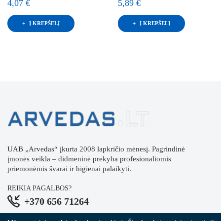
4,07 €
5,89 €
Į KREPŠELĮ
Į KREPŠELĮ
UAB „Arvedas“ įkurta 2008 lapkričio mėnesį. Pagrindinė
įmonės veikla – didmeninė prekyba profesionaliomis
priemonėmis švarai ir higienai palaikyti.
REIKIA PAGALBOS?
+370 656 71264