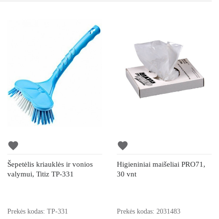
favorite
favorite
Šepetėlis kriauklės ir vonios
Higieniniai maišeliai PRO71,
valymui, Titiz TP-331
30 vnt
Prekės kodas: TP-331
Prekės kodas: 2031483