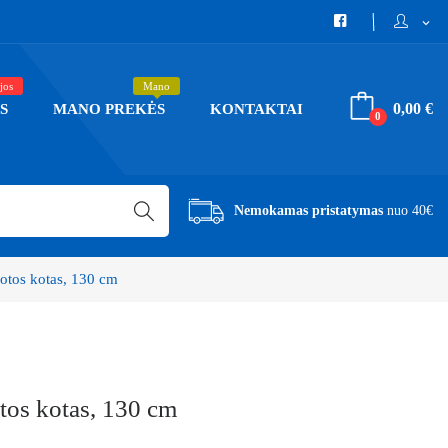
expand_more
jos
Mano
0,00 €
S
MANO PREKĖS
KONTAKTAI
0
Nemokamas pristatymas
nuo 40€
uotos kotas, 130 cm
tos kotas, 130 cm