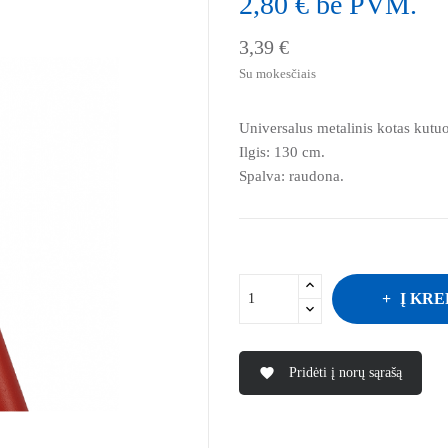
2,80 € be PVM.
3,39 €
Su mokesčiais
Universalus metalinis kotas kutuo
Ilgis: 130 cm.
Spalva: raudona.
Į KRE
Pridėti į norų sąrašą
favorite