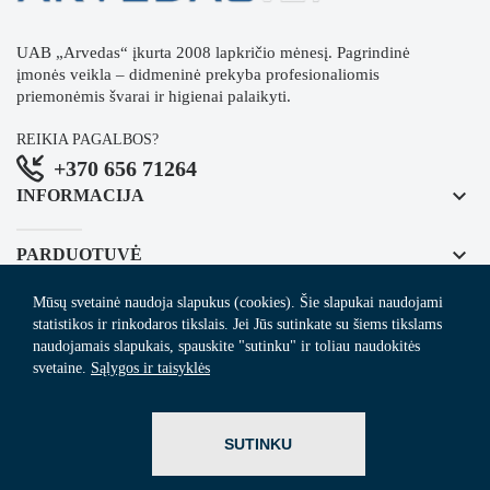
UAB „Arvedas“ įkurta 2008 lapkričio mėnesį. Pagrindinė
įmonės veikla – didmeninė prekyba profesionaliomis
priemonėmis švarai ir higienai palaikyti.
REIKIA PAGALBOS?
+370 656 71264
keyboard_arrow_down
INFORMACIJA
keyboard_arrow_down
PARDUOTUVĖ
Mūsų svetainė naudoja slapukus (cookies). Šie slapukai naudojami
keyboard_arrow_down
REGISTRUOKITĖS NAUJIENLAIŠKIUI
statistikos ir rinkodaros tikslais. Jei Jūs sutinkate su šiems tikslams
naudojamais slapukais, spauskite "sutinku" ir toliau naudokitės
svetaine.
Sąlygos ir taisyklės
© 2024
Arvedas.lt
- švaros prekių el. parduotuvė.
SUTINKU
ITBrolis.lt
Sprendimas