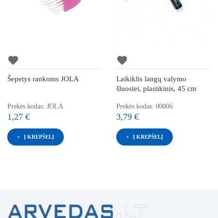
favorite
favorite
Šepetys rankoms JOLA
Laikiklis langų valymo
šluostei, plastikinis, 45 cm
Prekės kodas: JOLA
Prekės kodas: 00006
1,27 €
3,79 €
Į KREPŠELĮ
Į KREPŠELĮ