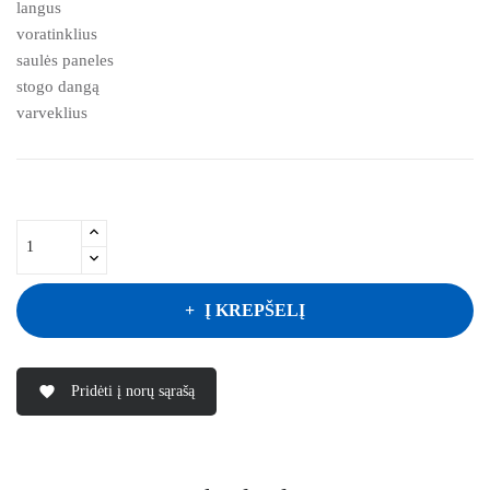
langus
voratinklius
saulės paneles
stogo dangą
varveklius
Į KREPŠELĮ
Pridėti į norų sąrašą
favorite