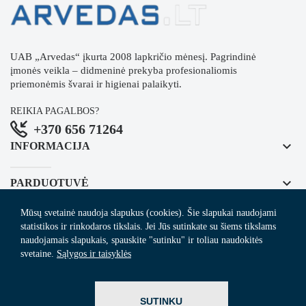
UAB „Arvedas“ įkurta 2008 lapkričio mėnesį. Pagrindinė
įmonės veikla – didmeninė prekyba profesionaliomis
priemonėmis švarai ir higienai palaikyti.
REIKIA PAGALBOS?
+370 656 71264
keyboard_arrow_down
INFORMACIJA
keyboard_arrow_down
PARDUOTUVĖ
Mūsų svetainė naudoja slapukus (cookies). Šie slapukai naudojami
keyboard_arrow_down
REGISTRUOKITĖS NAUJIENLAIŠKIUI
statistikos ir rinkodaros tikslais. Jei Jūs sutinkate su šiems tikslams
naudojamais slapukais, spauskite "sutinku" ir toliau naudokitės
svetaine.
Sąlygos ir taisyklės
© 2024
Arvedas.lt
- švaros prekių el. parduotuvė.
SUTINKU