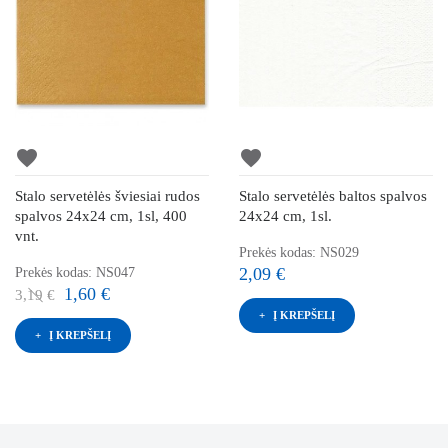
favorite
favorite
Stalo servetėlės šviesiai rudos
Stalo servetėlės baltos spalvos
spalvos 24x24 cm, 1sl, 400
24x24 cm, 1sl.
vnt.
Prekės kodas: NS029
2,09 €
Prekės kodas: NS047
1,60 €
3,19 €
Į KREPŠELĮ
Į KREPŠELĮ