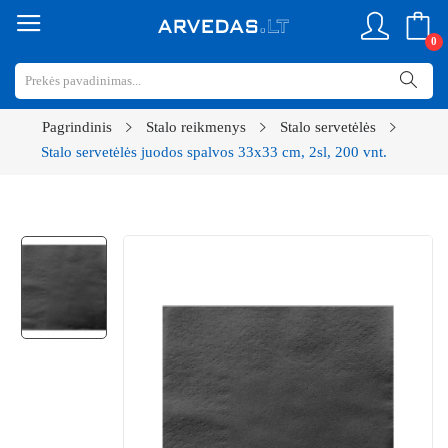
0
Pagrindinis
Stalo reikmenys
Stalo servetėlės
Stalo servetėlės juodos spalvos 33x33 cm, 2sl, 200 vnt.