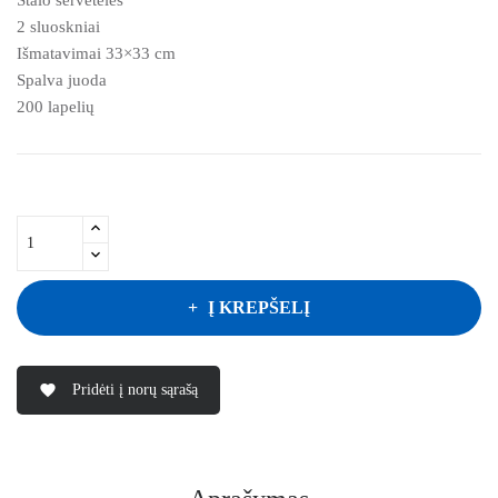
2 sluoskniai
Išmatavimai 33×33 cm
Spalva juoda
200 lapelių
Į KREPŠELĮ
Pridėti į norų sąrašą
favorite