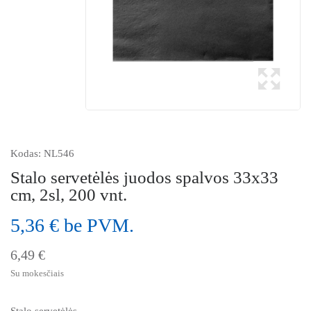
Kodas:
NL546
Stalo servetėlės juodos spalvos 33x33
cm, 2sl, 200 vnt.
5,36 € be PVM.
6,49 €
Su mokesčiais
Stalo servetėlės