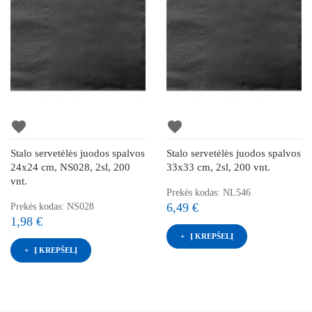
favorite
favorite
Stalo servetėlės juodos spalvos
Stalo servetėlės juodos spalvos
24x24 cm, NS028, 2sl, 200
33x33 cm, 2sl, 200 vnt.
vnt.
Prekės kodas: NL546
6,49 €
Prekės kodas: NS028
1,98 €
Į KREPŠELĮ
Į KREPŠELĮ