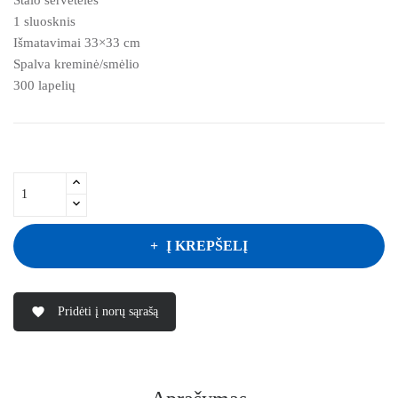
1 sluosknis
Išmatavimai 33×33 cm
Spalva kreminė/smėlio
300 lapelių
Į KREPŠELĮ
Pridėti į norų sąrašą
favorite