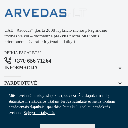
UAB „Arvedas“ įkurta 2008 lapkričio mėnesį. Pagrindinė
įmonės veikla – didmeninė prekyba profesionaliomis
priemonėmis švarai ir higienai palaikyti.
REIKIA PAGALBOS?
+370 656 71264
keyboard_arrow_down
INFORMACIJA
keyboard_arrow_down
PARDUOTUVĖ
Mūsų svetainė naudoja slapukus (cookies). Šie slapukai naudojami
keyboard_arrow_down
REGISTRUOKITĖS NAUJIENLAIŠKIUI
statistikos ir rinkodaros tikslais. Jei Jūs sutinkate su šiems tikslams
naudojamais slapukais, spauskite "sutinku" ir toliau naudokitės
svetaine.
Sąlygos ir taisyklės